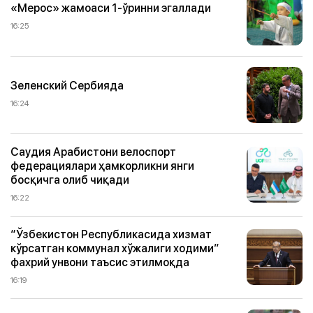
«Мерос» жамоаси 1-ўринни эгаллади
16:25
Зеленский Сербияда
16:24
Саудия Арабистони велоспорт
федерациялари ҳамкорликни янги
босқичга олиб чиқади
16:22
“Ўзбекистон Республикасида хизмат
кўрсатган коммунал хўжалиги ходими”
фахрий унвони таъсис этилмоқда
16:19