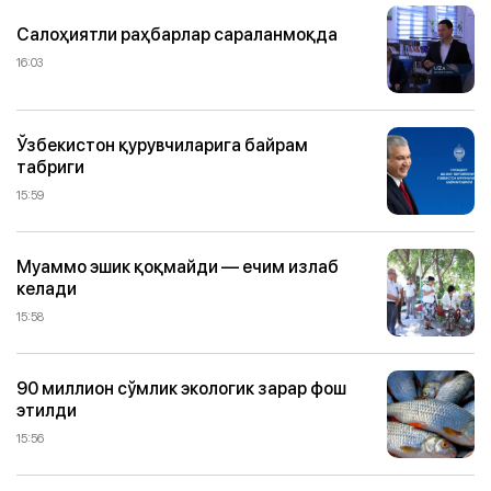
Салоҳиятли раҳбарлар сараланмоқда
16:03
Ўзбекистон қурувчиларига байрам
табриги
15:59
Муаммо эшик қоқмайди — ечим излаб
келади
15:58
90 миллион сўмлик экологик зарар фош
этилди
15:56