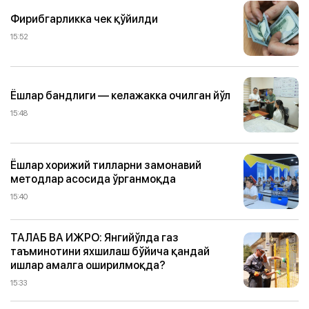
Фирибгарликка чек қўйилди
15:52
Ёшлар бандлиги — келажакка очилган йўл
15:48
Ёшлар хорижий тилларни замонавий
методлар асосида ўрганмоқда
15:40
ТАЛАБ ВА ИЖРО: Янгийўлда газ
таъминотини яхшилаш бўйича қандай
ишлар амалга оширилмоқда?
15:33