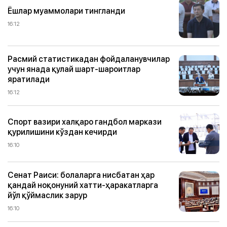
Ёшлар муаммолари тингланди
16:12
Расмий статистикадан фойдаланувчилар
учун янада қулай шарт-шароитлар
яратилади
16:12
Спорт вазири халқаро гандбол маркази
қурилишини кўздан кечирди
16:10
Сенат Раиси: болаларга нисбатан ҳар
қандай ноқонуний хатти-ҳаракатларга
йўл қўймаслик зарур
16:10