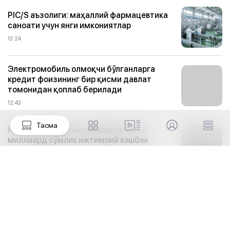
PIC/S аъзолиги: маҳаллий фармацевтика
саноати учун янги имкониятлар
13:24
Электромобиль олмоқчи бўлганларга
кредит фоизининг бир қисми давлат
томонидан қоплаб берилади
12:43
Тасма
Кам таъминланган оилаларга 179,2
миллиард сўмлик ижтимоий кэшбек
қайтарилди
12:41
Тадбиркорлар ҳуқуқлари ва қонуний
манфаатларини ишончли ҳимоя қилиш
кучайтирилади
12:40