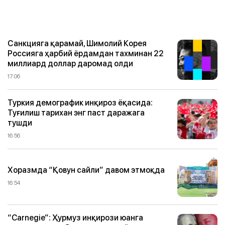
Санкцияга қарамай, Шимолий Корея
Россияга ҳарбий ёрдамдан тахминан 22
миллиард доллар даромад олди
17:06
Туркия демографик инқироз ёқасида:
Туғилиш тарихан энг паст даражага
тушди
16:56
Хоразмда “Қовун сайли” давом этмоқда
16:54
“Carnegie”: Ҳурмуз инқирози юанга