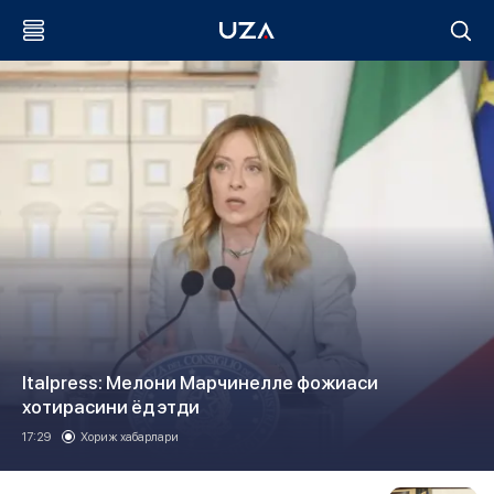
Italpress: Мелони Марчинелле фожиаси
хотирасини ёд этди
17:29
Хориж хабарлари