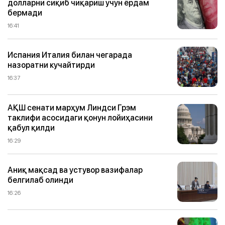
долларни сиқиб чиқариш учун ёрдам
бермади
16:41
Испания Италия билан чегарада
назоратни кучайтирди
16:37
АҚШ сенати марҳум Линдси Грэм
таклифи асосидаги қонун лойиҳасини
қабул қилди
16:29
Аниқ мақсад ва устувор вазифалар
белгилаб олинди
16:26