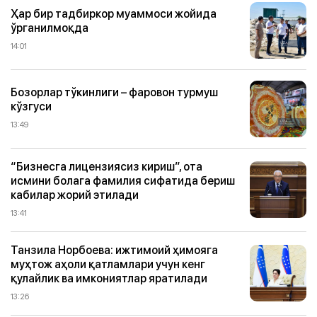
Ҳар бир тадбиркор муаммоси жойида
ўрганилмоқда
14:01
Бозорлар тўкинлиги – фаровон турмуш
кўзгуси
13:49
“Бизнесга лицензиясиз кириш”, ота
исмини болага фамилия сифатида бериш
кабилар жорий этилади
13:41
Танзила Норбоева: ижтимоий ҳимояга
муҳтож аҳоли қатламлари учун кенг
қулайлик ва имкониятлар яратилади
13:26