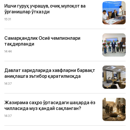
Ишчи гуруҳ учрашув, очиқ мулоқот ва
ўрганишлар ўтказди
15:31
Самарқандлик Осиё чемпионлари
тақдирланди
14:44
Давлат харидларида хавфларни барвақт
аниқлашга эътибор қаратилмоқда
14:37
Жазирама саҳро ўртасидаги шаҳарда ёз
чилласида муз қандай сақланган?
14:37