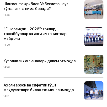
Шинжон тажрибаси Ўзбекистон сув
хўжалигига нима беради?
14:36
“Ёш солиқчи – 2026”: ғоялар,
ташаббуслар ва янги имкониятлар
майдони
14:29
Кулолчилик анъаналари давом этмоқда
14:26
Аҳоли арзон ва сифатли гўшт
маҳсулотлари билан таъминланмоқда
14:16