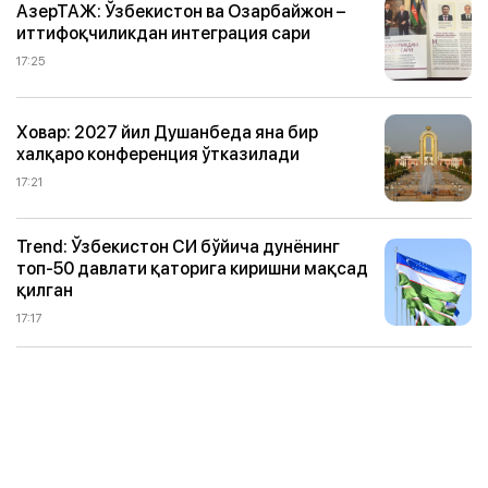
АзерТАЖ: Ўзбекистон ва Озарбайжон –
иттифоқчиликдан интеграция сари
17:25
Ховар: 2027 йил Душанбеда яна бир
халқаро конференция ўтказилади
17:21
Trend: Ўзбекистон СИ бўйича дунёнинг
топ-50 давлати қаторига киришни мақсад
қилган
17:17