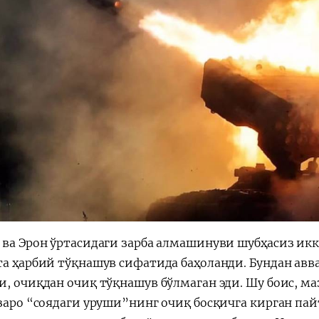
 ва Эрон ўртасидаги зарба алмашинуви шубҳасиз ик
а ҳарбий тўқнашув сифатида баҳоланди. Бундан авва
и, очиқдан очиқ тўқнашув бўлмаган эди. Шу боис, м
ўзаро “соядаги уруши”нинг очиқ босқичга кирган па