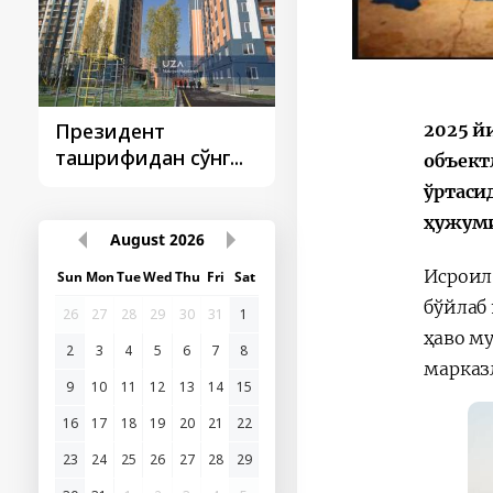
Президент
Президент
2025 й
ташрифидан сўнг...
ташрифлари
объект
ўртаси
ҳужуми
August
2026
Исроил
Sun
Mon
Tue
Wed
Thu
Fri
Sat
бўйлаб
26
27
28
29
30
31
1
ҳаво м
2
3
4
5
6
7
8
марказ
9
10
11
12
13
14
15
16
17
18
19
20
21
22
23
24
25
26
27
28
29