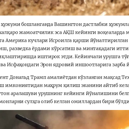
 ҳужуми бошланганда Вашингтон дастлабки ҳужумла
 халқаро жамоатчилик эса АҚШ кейинги воқеаларда м
га Америка кучлари Исроилга қарши йўналтирилган 
иш, разведка ёрдами кўрсатиш ва минтақадаги итт
қлаштиришда иштирок этди. Кейинчали урушга тўғ
 ва Исфаҳондаги Эрон ядровий иншоотларига зарба 
ент Дональд Трамп амалиётдан кўзланган мақсад Те
ш имкониятидан маҳрум қилиш эканини айтиб кела
тон аралашуви урушнинг кейинги йўналишини белги
омонларни сулҳга олиб келган омиллардан бири бўлди