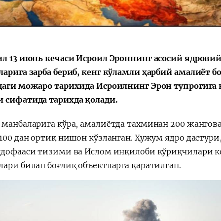
Қарор ва ижро
“Ўзбекистон – 
ил 13 июнь кечаси Исроил Эроннинг асосий ядрови
стратегияси
ларига зарба бериб, кенг кўламли ҳарбий амалиёт 
даги можаро тарихида Исроилнинг Эрон тупроғига 
 сифатида тарихда қолади.
 манбаларига кўра, амалиётда тахминан 200 жангова
 100 дан ортиқ нишон кўзланган. Ҳужум ядро дастури
удофааси тизими ва Ислом инқилоби қўриқчилари 
лари билан боғлиқ объектларга қаратилган.