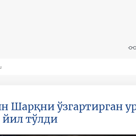
н Шарқни ўзгартирган у
 йил тўлди