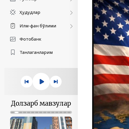
Ҳудудлар
Илм-фан бўлими
Фотобанк
Танлаганларим
Долзарб мавзулар