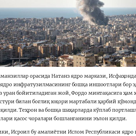
 манзиллар орасида Натанз ядро маркази, Исфаҳонд
 ядро инфратузилмасининг бошқа иншоотлари бор эд
з уран бойитиладиган жой, Фордо минтақасига ҳам
астури билан боғлиқ юқори мартабали ҳарбий қўмонд
 қилди. Теҳрон ва бошқа шаҳарларда кўплаб портлашл
лари қасос чоралари бошланганини эълон қилди.
ки, Исроил бу амалиётни Ислом Республикаси ядро 