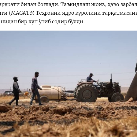
арурати билан боғлади. Таъкидлаш жоиз, ҳаво зарба
иги (МАGАТЭ) Теҳронни ядро қуролини тарқатмасли
нидан бир кун ўтиб содир бўлди.