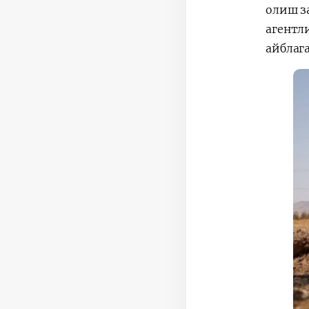
олиш з
агентл
айблага