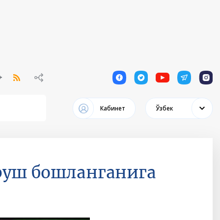
1
1
1
1
1
Кабинет
Ўзбек
руш бошланганига