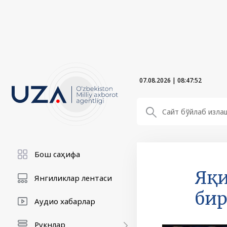
07.08.2026
|
08:47:54
Бош саҳифа
Яқи
Янгиликлар лентаси
бир
Аудио хабарлар
Рукнлар