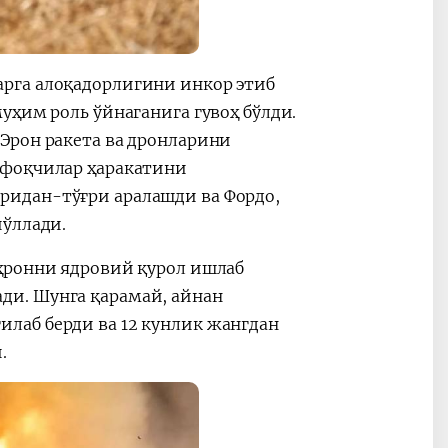
рга алоқадорлигини инкор этиб
уҳим роль ўйнаганига гувоҳ бўлди.
Эрон ракета ва дронларини
ифоқчилар ҳаракатини
ридан-тўғри аралашди ва Фордо,
йўллади.
ҳронни ядровий қурол ишлаб
ди. Шунга қарамай, айнан
лаб берди ва 12 кунлик жангдан
.