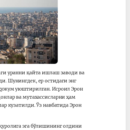
аги уранни қайта ишлаш заводи ва
и. Шунингдек, ер остидаги энг
 ҳужум уюштирилган. Исроил Эрон
онлар ва мутахассисларни ҳам
ар кузатилди. Ўз навбатида Эрон
қуролига эга бўлишининг олдини