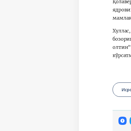
Қолаве
ядрови
мамлак
Хуллас
бозориг
олтин”
кўрсат
Иср