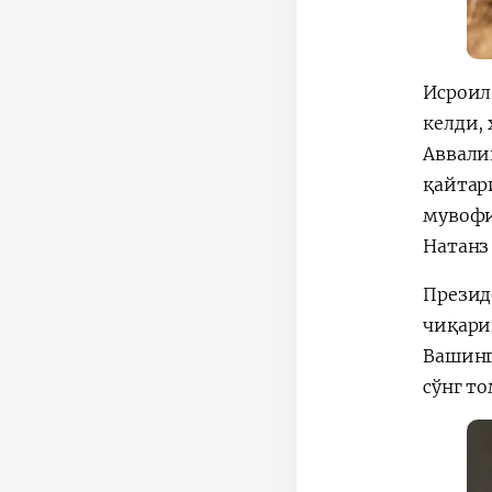
Исроил
келди,
Аввали
қайтар
мувофи
Натанз
Презид
чиқари
Вашинг
сўнг т