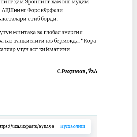
лнинг ҳам Эроннинг ҳам энг муҳим
. АҚШнинг Форс кўрфази
акеталари етиб борди.
утун минтақа ва глобал энергия
ва газ танқислиги юз бермоқда. “Қора
атлар учун асл қийматини
С.Раҳимов,
ЎзА
ttps://uza.uz/posts/870498
Нусха олиш