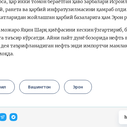
рса, ҳар икки томон бераётган ҳаво зарбалари Исрои
й, ракета ва ҳарбий инфратузилмасини қамраб олди
атларидан жойлашган ҳарбий базаларига ҳам Эрон р
, можаро Яқин Шарқ қиёфасини кескин ўзгартириб, б
а таъсир кўрсатди. Айни пайт дунё бозорида нефть 
 дея таърифланадиган нефть энди импортчи мамлак
моқда.
оил
Вашингтон
Эрон
h