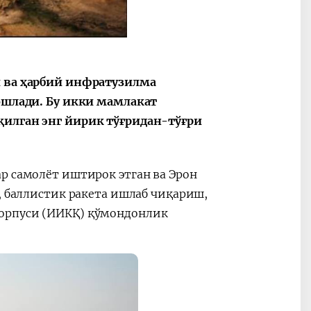
2030”
Президент Шавкат
2026 йил –
й ва ҳарбий инфратузилма
Мирзиёев
Маҳаллани
бошлади. Бу икки мамлакат
раислигида
ривожланти
қилган энг йирик тўғридан-тўғри
ўтказилган
жамиятни
видеоселектор
юксалтириш
йиғилишлари
р самолёт иштирок этган ва Эрон
, баллистик ракета ишлаб чиқариш,
корпуси (ИИКҚ) қўмондонлик