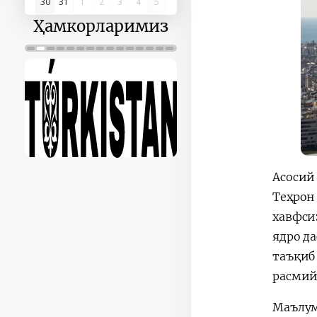
30
31
1
2
3
4
5
Ҳамкорларимиз
Асосий
Теҳрон
хавфси
ядро д
таъқиб
расмий
Маълум