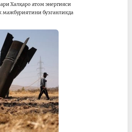
лари Халқаро атом энергияси
к мажбуриятини бузганликда