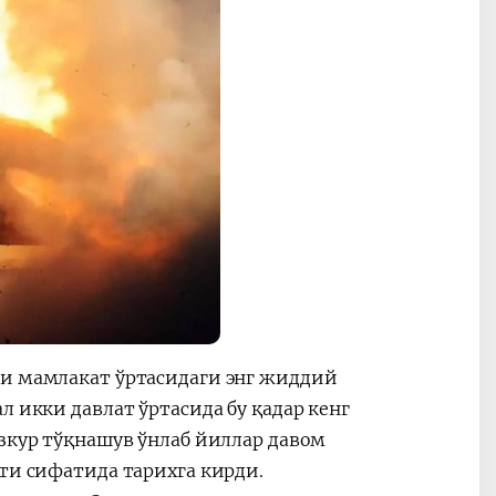
ки мамлакат ўртасидаги энг жиддий
л икки давлат ўртасида бу қадар кенг
азкур тўқнашув ўнлаб йиллар давом
йти сифатида тарихга кирди.