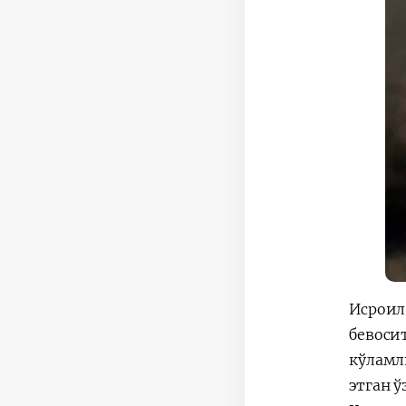
Исроил
бевосит
кўламл
этган 