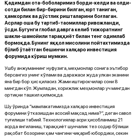
Қадимдан ота-боболаримиз борди-келди ва олди-
сотди билан бир-бирини билган, юрт таниган,
ҳамкорлик ва дўстлик ришталарини боғлаган.
Асрлар оша бу тартиб-таомиллар ривожланди,
ўсди. Бугунги глобал даврга келиб тижоратнинг
шакли-шамойили тараққиёт билан тенг одимлаб
бормоқда. Бунинг яққол мисолини пойтахтимизда
бўлиб ўтаётган бешинчи халқаро инвестиция
форумида кўриш мумкин.
Ушбу анжуманнинг нуфузига, меҳмонлар сонига эътибор
берсангиз унинг кўлами ва даражаси жуда улкан эканини
яна бир бор ҳис қиласиз. Жами иштирокчилар сони 8
мингдан кўп. Жумладан, хорижлик меҳмонлар уч мингдан
ортиқни ташкил қилмоқда.
Шу ўринда “мамлакатимизда халқаро инвестиция
форумини ўтказишдан асосий мақсад нима?”, деган савол
туғилиши табиий. Технологиялар асри ҳисобланмиш 21
асрда янгиланиш, тараққиёт шунчалик тез содир бўлиши
рақобат бозорини ҳам чангини чиқариб юбордики, секин