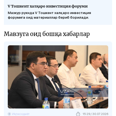
V Тошкент халқаро инвестиция форуми
Мазкур рукнда V Тошкент халқаро инвестиция
форумига оид материаллар бериб борилади.
Мавзуга оид бошқа хабарлар
Иқтисодиёт
15:29 / 30.07.2026