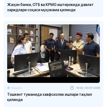
Жаҳон банки, ОТБ ва KPMG иштирокида давлат
харидлари соҳаси муҳокама қилинди
Жамият
10:02 / 30.07.2026
Тошкент туманида хавфсизлик ишлари таҳлил
қилинди