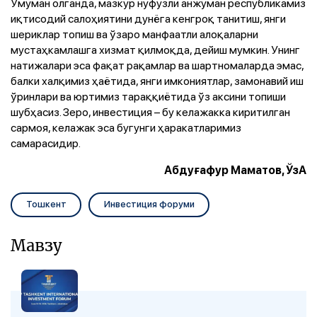
Умуман олганда, мазкур нуфузли анжуман республикамиз
иқтисодий салоҳиятини дунёга кенгроқ танитиш, янги
шериклар топиш ва ўзаро манфаатли алоқаларни
мустаҳкамлашга хизмат қилмоқда, дейиш мумкин. Унинг
натижалари эса фақат рақамлар ва шартномаларда эмас,
балки халқимиз ҳаётида, янги имкониятлар, замонавий иш
ўринлари ва юртимиз тараққиётида ўз аксини топиши
шубҳасиз. Зеро, инвестиция – бу келажакка киритилган
сармоя, келажак эса бугунги ҳаракатларимиз
самарасидир.
Абдуғафур Маматов, ЎзА
Тошкент
Инвестиция форуми
Мавзу