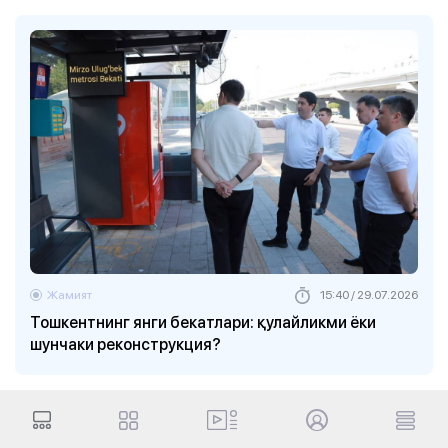
Жамият
15:40 / 29.07.2026
Тошкентнинг янги бекатлари: қулайликми ёки
шунчаки реконструкция?