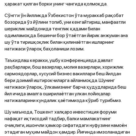
ҳаракат қилган борки унинг чангида қолмоқда.
Сўнгги ўн йилликда Ўзбекистон ўта мураккаб рақобат
бозорида ўз йўлини топиб, уни кенгайтириш, манфаатли
шериклик майдонида тенглик қадами билан
одимламоқда. Бешинчи бор ўтаётган йирик анжуман ана
шу ўта тиришқоқлик билан қилинаётган ишларнинг
натижаси ўлароқ баҳоланиши лозим.
Таъкидлаш керакки, ушбу конференцияда давлат
раҳбарлари, бош вазирлар, молия вазирлари, хорижлик
сармоядорлар, хусусий бизнес вакиллари беш йилдан
бери доимий иштирокчиларга айланмоқда. Шунинг
натижаси ўлароқ, ўлкамизнинг барча ҳудудларида беш
йил ичида амалга оширилаётган улкан лойиҳалар
натижаларини кундалик ҳаётимизда кўриб турибмиз.
Шу маънода, Тошкент халқаро инвестиция форуми
нафақат иқтисодий тадбир, балки мамлакатнинг
очиқлиги, ишончли ҳамкор сифатидаги нуфузини намоён
этадиган муҳим майдон ҳамдир. Йиғинда имзоланадиган