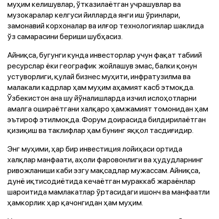
муҳим келишувлар, ўтказилаётган учрашувлар ва
музокаралар келгуси йилларда янги иш ўринлари,
замонавий корхоналар ва илғор технологиялар шаклида
ўз самарасини бериши шубҳасиз.
Айниқса, бугунги кунда инвесторлар учун фақат табиий
ресурслар ёки географик жойлашув эмас, балки қонун
устуворлиги, қулай бизнес муҳити, инфратузилма ва
малакали кадрлар ҳам муҳим аҳамият касб этмоқда.
Ўзбекистон ана шу йўналишларда изчил ислоҳотларни
амалга ошираётгани халқаро ҳамжамият томонидан ҳам
эътироф этилмоқда. Форум доирасида билдирилаётган
қизиқиш ва таклифлар ҳам бунинг яққол тасдиғидир.
Энг муҳими, ҳар бир инвестиция лойиҳаси ортида
халқлар манфаати, аҳоли фаровонлиги ва ҳудудларнинг
ривожланиши каби эзгу мақсадлар мужассам. Айниқса,
дунё иқтисодиётида кечаётган мураккаб жараёнлар
шароитида мамлакатлар ўртасидаги ишонч ва манфаатли
ҳамкорлик ҳар қачонгидан ҳам муҳим.