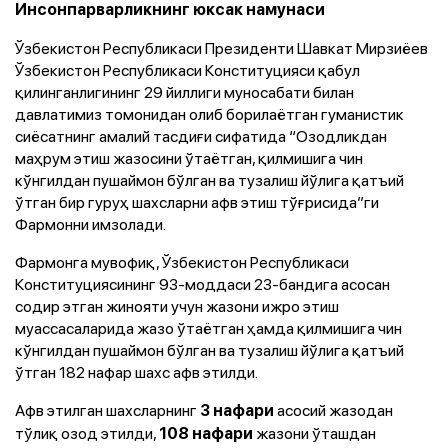
Инсонпарварликнинг юксак намунаси
Ўзбекистон Республикаси Президенти Шавкат Мирзиёев
Ўзбекистон Республикаси Конституцияси қабул
қилинганлигининг 29 йиллиги муносабати билан
давлатимиз томонидан олиб борилаётган гуманистик
сиёсатнинг амалий тасдиғи сифатида “Озодликдан
маҳрум этиш жазосини ўтаётган, қилмишига чин
кўнгилдан пушаймон бўлган ва тузалиш йўлига қатъий
ўтган бир гуруҳ шахсларни афв этиш тўғрисида”ги
Фармонни имзолади.
Фармонга мувофиқ, Ўзбекистон Республикаси
Конституциясининг 93-моддаси 23-бандига асосан
содир этган жинояти учун жазони ижро этиш
муассасаларида жазо ўтаётган ҳамда қилмишига чин
кўнгилдан пушаймон бўлган ва тузалиш йўлига қатъий
ўтган 182 нафар шахс афв этилди.
Афв этилган шахсларнинг
асосий жазодан
3 нафари
тўлиқ озод этилди,
жазони ўташдан
108 нафари