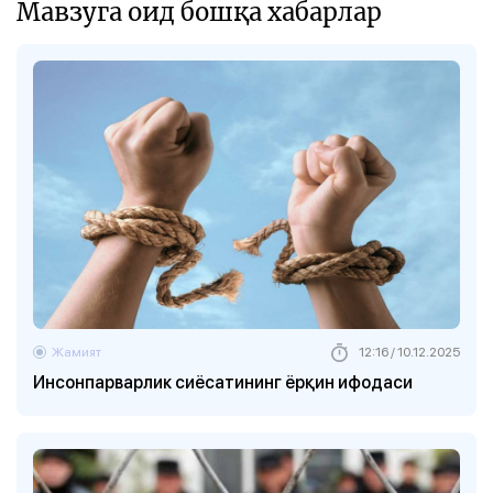
Мавзуга оид бошқа хабарлар
Жамият
12:16 / 10.12.2025
Инсонпарварлик сиёсатининг ёрқин ифодаси