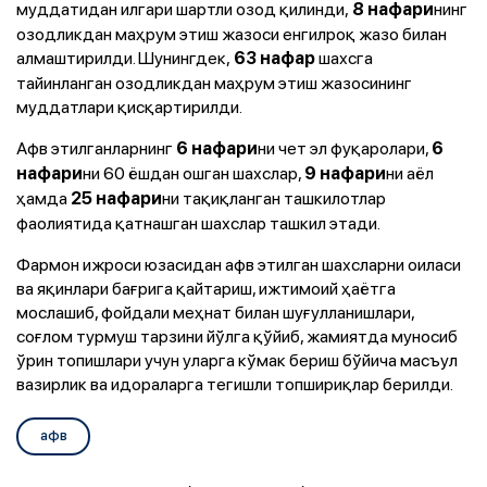
муддатидан илгари шартли озод қилинди,
нинг
8 нафари
озодликдан маҳрум этиш жазоси енгилроқ жазо билан
алмаштирилди. Шунингдек,
шахсга
63 нафар
тайинланган озодликдан маҳрум этиш жазосининг
муддатлари қисқартирилди.
Афв этилганларнинг
ни чет эл фуқаролари,
6 нафари
6
ни 60 ёшдан ошган шахслар,
ни аёл
нафари
9 нафари
ҳамда
ни тақиқланган ташкилотлар
25 нафари
фаолиятида қатнашган шахслар ташкил этади.
Фармон ижроси юзасидан афв этилган шахсларни оиласи
ва яқинлари бағрига қайтариш, ижтимоий ҳаётга
мослашиб, фойдали меҳнат билан шуғулланишлари,
соғлом турмуш тарзини йўлга қўйиб, жамиятда муносиб
ўрин топишлари учун уларга кўмак бериш бўйича масъул
вазирлик ва идораларга тегишли топшириқлар берилди.
афв