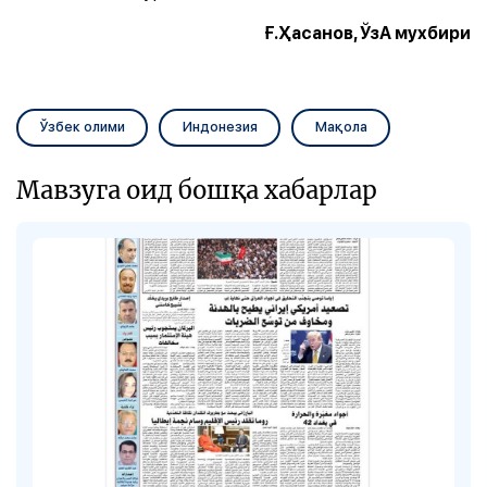
Ғ.Ҳасанов, ЎзА мухбири
Ўзбек олими
Индонезия
Мақола
Мавзуга оид бошқа хабарлар