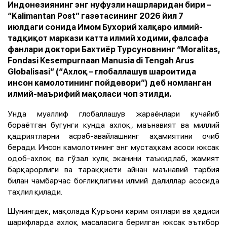
Индонезиянинг энг нуфузли нашрларидан бири –
“Kalimantan Post” газетасининг 2026 йил 7
июлдаги сонида Имом Бухорий халқаро илмий-
тадқиқот маркази катта илмий ходими, фалсафа
фанлари доктори Бахтиёр Турсуновнинг “Moralitas,
Fondasi Kesempurnaan Manusia di Tengah Arus
Globalisasi” (“Ахлоқ – глобаллашув шароитида
инсон камолотининг пойдевори”) деб номланган
илмий-маърифий мақоласи чоп этилди.
Унда муаллиф глобаллашув жараёнлари кучайиб
бораётган бугунги кунда ахлоқ, маънавият ва миллий
қадриятларни асраб-авайлашнинг аҳамиятини очиб
беради. Инсон камолотининг энг мустаҳкам асоси юксак
одоб-ахлоқ ва гўзал хулқ эканини таъкидлаб, жамият
барқарорлиги ва тараққиёти айнан маънавий тарбия
билан чамбарчас боғлиқлигини илмий далиллар асосида
таҳлил қилади.
Шунингдек, мақолада Қуръони карим оятлари ва ҳадиси
шарифларда ахлоқ масаласига берилган юксак эътибор