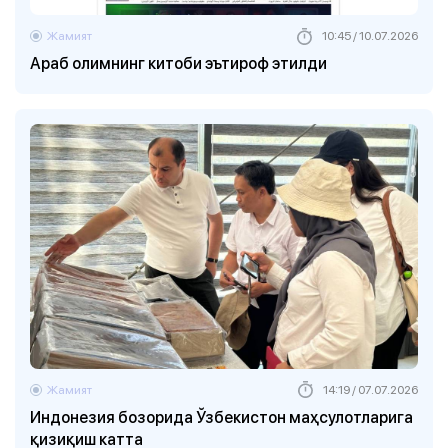
Жамият
10:45 / 10.07.2026
Араб олимнинг китоби эътироф этилди
Жамият
14:19 / 07.07.2026
Индонезия бозорида Ўзбекистон маҳсулотларига
қизиқиш катта