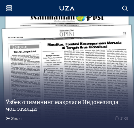
Ўзбек олимининг мақоласи Индонезияда
чоп этилди
Жамият
21:09