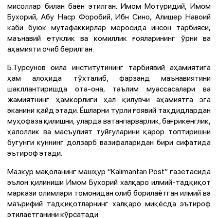
мисоллар билан баён этилган. Имом Мотуридий, Имом
Бухорий, Абу Наср Форобий, Ибн Сино, Алишер Навоий
каби буюк мутафаккирлар меросида инсон тарбияси,
маънавий етуклик ва комиллик ғояларининг ўрни ва
аҳамияти очиб берилган.
Б.Турсунов оила институтининг тарбиявий аҳамиятига
ҳам алоҳида тўхталиб, фарзанд маънавиятини
шакллантиришда ота-она, таълим муассасалари ва
жамиятнинг ҳамкорлиги ҳал қилувчи аҳамиятга эга
эканини қайд этади. Ёшларни турли ғоявий таҳдидлардан
муҳофаза қилишни, уларда ватанпарварлик, бағрикенглик,
ҳалоллик ва масъулият туйғуларини қарор топтиришни
бугунги куннинг долзарб вазифаларидан бири сифатида
эътироф этади.
Мазкур мақоланинг машҳур “Kalimantan Post” газетасида
эълон қилиниши Имом Бухорий халқаро илмий-тадқиқот
маркази олимлари томонидан олиб борилаётган илмий ва
маърифий тадқиқотларнинг халқаро миқёсда эътироф
этилаётганини кўрсатади.