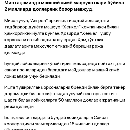
Минтақамизда маиший кимё маҳсулотлари бўйича
2 миллиард долларлик бозор мавжуд.
Мисол учун, “Ангрен” эркин иқтисодий зонасидаги
тадбиркор дунёга машҳур “Ҳенкел” компанияси билан
ҳамкорликни йўлга қўйган. Ҳозирда “Ҳенкел” ушбу
корхонани сотиб олди ва шу ердан Ҳамдўстлик
давлатларига маҳсулот етказиб беришни режа
қилмоқда.
Бундай лойиҳаларни кўпайтириш мақсадида пойтахтдаги
саноат зоналаридан биридаги майдонлар маиший кимё
лойиҳалари учун берилади.
Ишга туширилган корхоналарни бренди билан бирга тайёр
даромадли бизнес сифатида хусусий секторга сотиш
шарти билан лойиҳаларга 50 миллион доллар ажратилиши
режа қилинди.
Бошқа вилоятлардаги бундай лойиҳаларга Саноат
кооперацияси жамғармасидан 15 миллион доллар
йўналтирилади.