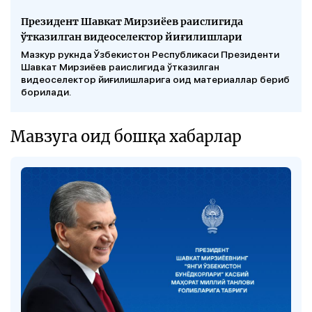
Президент Шавкат Мирзиёев раислигида
ўтказилган видеоселектор йиғилишлари
Мазкур рукнда Ўзбекистон Республикаси Президенти
Шавкат Мирзиёев раислигида ўтказилган
видеоселектор йиғилишларига оид материаллар бериб
борилади.
Мавзуга оид бошқа хабарлар