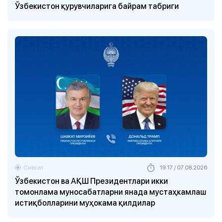
Ўзбекистон қурувчиларига байрам табриги
Сиёсат
19:17 / 07.08.2026
Ўзбекистон ва АҚШ Президентлари икки
томонлама муносабатларни янада мустаҳкамлаш
истиқболларини муҳокама қилдилар