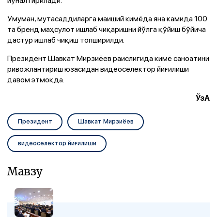
Умуман, мутасаддиларга маиший кимёда яна камида 100
та бренд маҳсулот ишлаб чиқаришни йўлга қўйиш бўйича
дастур ишлаб чиқиш топширилди.
Президент Шавкат Мирзиёев раислигида кимё саноатини
ривожлантириш юзасидан видеоселектор йиғилиши
давом этмоқда.
ЎзА
Президент
Шавкат Мирзиёев
видеоселектор йиғилиши
Мавзу