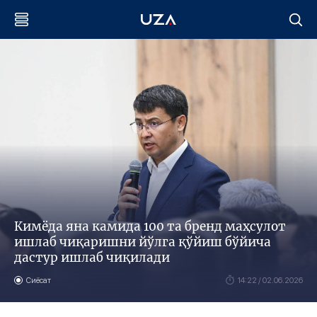
Кимёда яна камида 100 та бренд маҳсулот
ишлаб чиқаришни йўлга қўйиш бўйича
дастур ишлаб чиқилади
Сиёсат
14:22 / 02.06.2026