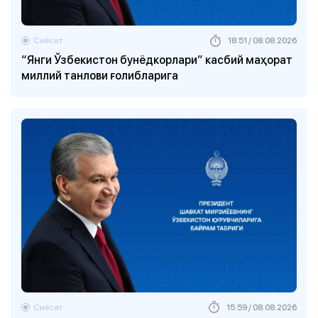
Сиёсат
18:51 / 08.08.2026
“Янги Ўзбекистон бунёдкорлари” касбий маҳорат
миллий танлови ғолибларига
Сиёсат
15:59 / 08.08.2026