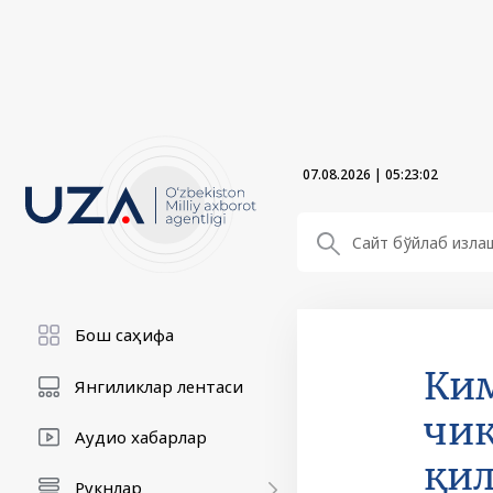
07.08.2026
|
05:23:03
Бош саҳифа
Ким
Янгиликлар лентаси
чиқ
Аудио хабарлар
қи
Рукнлар