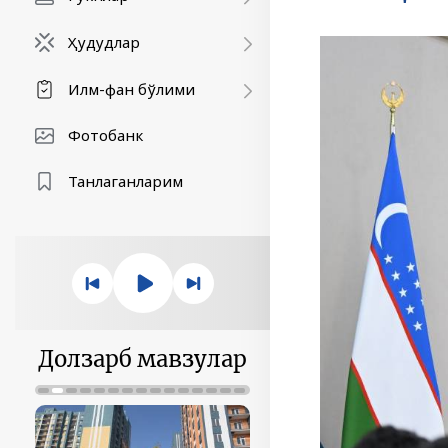
Ҳудудлар
Илм-фан бўлими
Фотобанк
Танлаганларим
Долзарб мавзулар