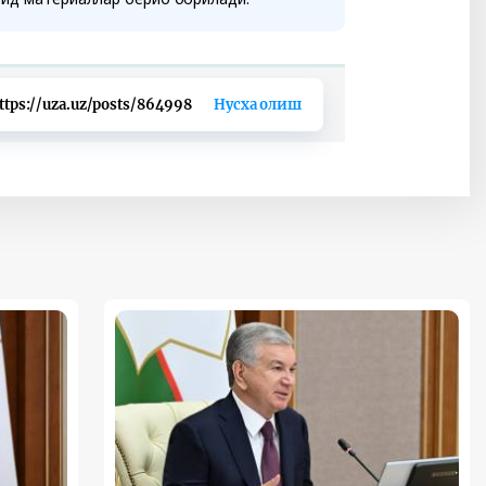
ttps://uza.uz/posts/864998
Нусха олиш