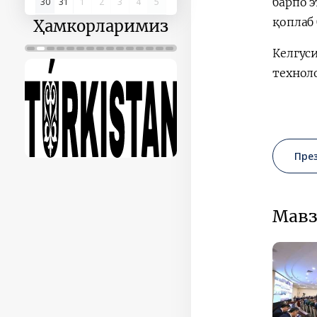
барпо 
30
31
1
2
3
4
5
қоплаб
Ҳамкорларимиз
Келгус
технол
Пре
Мавз