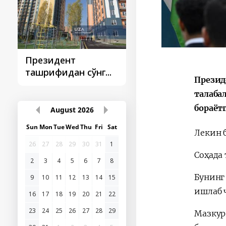
Президент
Президент
ташрифидан сўнг...
ташрифлари
Презид
талаба
бораёт
August
2026
Sun
Mon
Tue
Wed
Thu
Fri
Sat
Лекин 
26
27
28
29
30
31
1
Соҳада
2
3
4
5
6
7
8
Бунинг
9
10
11
12
13
14
15
ишлаб 
16
17
18
19
20
21
22
23
24
25
26
27
28
29
Мазкур