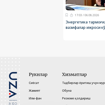
17:03 / 06.08.2026
Энергетика тармоғи
вазифалар ижроси к
Рукнлар
Хизматлар
Сиёсат
Тадбирлар ёритиш учун му
Жамият
Обуна
Илм-фан
Резюме қолдириш