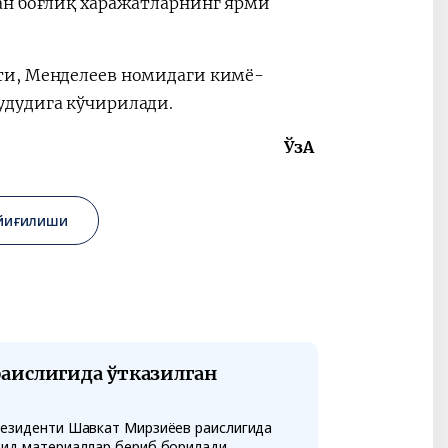
ан боғлиқ харажатларнинг ярми
ти, Менделеев номидаги кимё-
удудига кўчирилади.
ЎзА
 йиғилиши
аислигида ўтказилган
резиденти Шавкат Мирзиёев раислигида
оид материаллар бериб борилади.