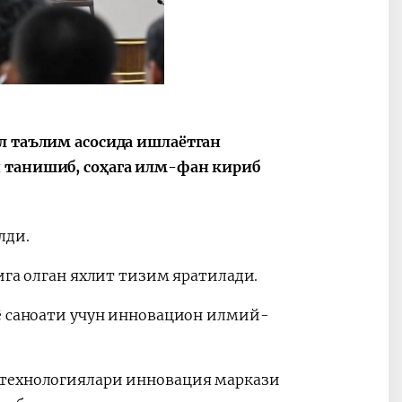
2030”
Президент Шавкат
2026 йил –
Мирзиёев
Маҳаллани
ал таълим асосида ишлаётган
раислигида
ривожланти
н танишиб, соҳага илм-фан кириб
ўтказилган
жамиятни
видеоселектор
юксалтириш
йиғилишлари
лди.
ига олган яхлит тизим яратилади.
мё саноати учун инновацион илмий-
 технологиялари инновация маркази