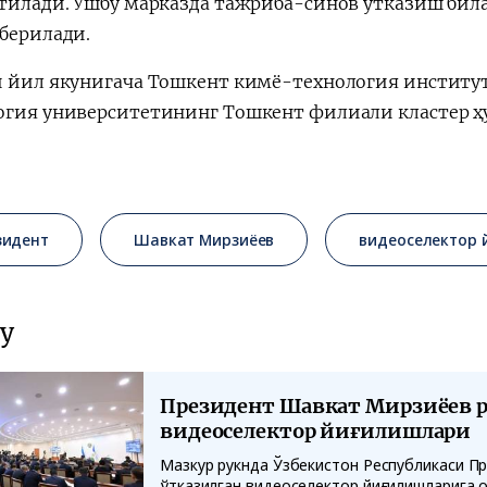
этилади. Ушбу марказда тажриба-синов ўтказиш бил
 берилади.
и йил якунигача Тошкент кимё-технология институ
огия университетининг Тошкент филиали кластер ҳ
зидент
Шавкат Мирзиёев
видеоселектор
у
Президент Шавкат Мирзиёев р
видеоселектор йиғилишлари
Мазкур рукнда Ўзбекистон Республикаси П
ўтказилган видеоселектор йиғилишларига 