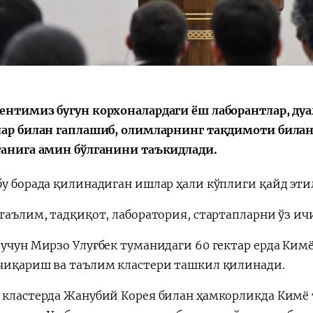
Қарор ва ижро
“Ўзбекистон – 
стратегияси
ентимиз бугун корхоналардаги ёш лаборантлар, ду
лар билан гаплашиб, олимларнинг тақдимоти била
ганига амин бўлганини таъкидлади.
бу борада қилинадиган ишлар ҳали кўплиги қайд эти
 таълим, тадқиқот, лаборатория, стартапларни ўз ич
 учун Мирзо Улуғбек туманидаги 60 гектар ерда Ки
чиқариш ва таълим кластери ташкил қилинади.
 кластерда Жанубий Корея билан ҳамкорликда Кимё