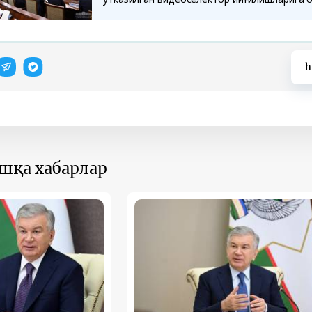
h
ошқа хабарлар