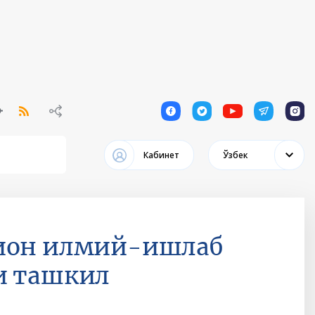
1
1
1
1
1
Кабинет
Ўзбек
цион илмий-ишлаб
и ташкил