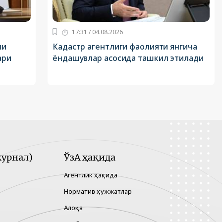
17:31 / 04.08.2026
ни
Кадастр агентлиги фаолияти янгича
ари
ёндашувлар асосида ташкил этилади
урнал)
ЎзА ҳақида
Агентлик ҳақида
Норматив ҳужжатлар
Алоқа