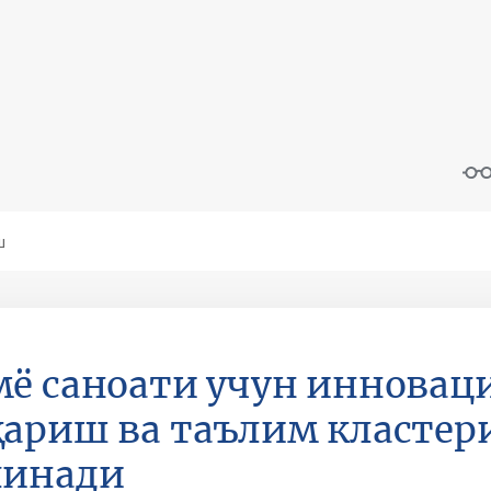
ё саноати учун иннова
ариш ва таълим кластер
линади