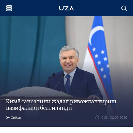
Кимё саноатини жадал ривожлантириш
вазифалари белгиланди
Сиёсат
16:03 / 02.06.2026