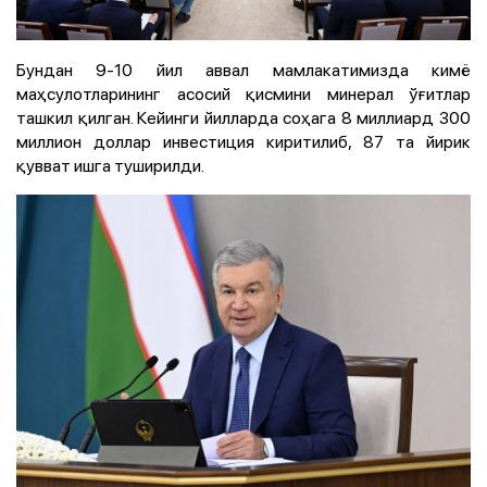
Бундан 9-10 йил аввал мамлакатимизда кимё
маҳсулотларининг асосий қисмини минерал ўғитлар
ташкил қилган. Кейинги йилларда соҳага 8 миллиард 300
миллион доллар инвестиция киритилиб, 87 та йирик
қувват ишга туширилди.