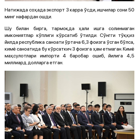
Натижада соҳада экспорт 3 карра ўсди, ишчилар сони 50
минг нафардан ошди.
Шу билан бирга, тармоқда ҳали ишга солинмаган
имкониятлар кўплиги кўрсатиб ўтилди. Сўнгги тўққиз
йилда республика саноати ўртача 6,3 фоизга ўсган бўлса,
кимё саноатида бу кўрсаткич 3 фоизга ҳам етмаган. Кимё
маҳсулотлари импорти 4 баробар ошиб, йилига 4,5
миллиард долларга етган.