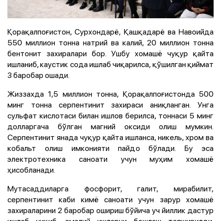
Қорақалпоғистон, Сурхондарё, Қашқадарё ва Навоийда
550 миллион тонна натрий ва калий, 20 миллион тонна
бентонит захиралари бор. Ушбу хомашё чуқур қайта
ишланиб, каустик сода ишлаб чиқарилса, қўшилган қиймат
3 баробар ошади.
Жиззахда 1,5 миллион тонна, Қорақалпоғистонда 500
минг тонна серпентинит захираси аниқланган. Унга
сульфат кислотаси билан ишлов берилса, тоннаси 5 минг
долларгача бўлган магний оксиди олиш мумкин.
Серпентинит янада чуқур қайта ишланса, никель, хром ва
кобальт олиш имконияти пайдо бўлади. Бу эса
электротехника саноати учун муҳим хомашё
ҳисобланади.
Мутасаддиларга фосфорит, галит, мирабилит,
серпентинит каби кимё саноати учун зарур хомашё
захираларини 2 баробар ошириш бўйича уч йиллик дастур