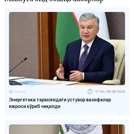
Сиёсат
17:03 / 06.08.2026
Энергетика тармоғидаги устувор вазифалар
ижроси кўриб чиқилди