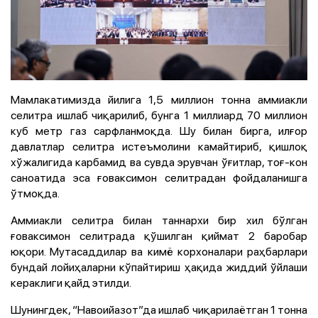
Мамлакатимизда йилига 1,5 миллион тонна аммиакли
селитра ишлаб чиқарилиб, бунга 1 миллиард 70 миллион
куб метр газ сарфланмоқда. Шу билан бирга, илғор
давлатлар селитра истеъмолини камайтириб, қишлоқ
хўжалигида карбамид ва сувда эрувчан ўғитлар, тоғ-кон
саноатида эса ғоваксимон селитрадан фойдаланишга
ўтмоқда.
Аммиакли селитра билан таннархи бир хил бўлган
ғоваксимон селитрада қўшилган қиймат 2 баробар
юқори. Мутасаддилар ва кимё корхоналари раҳбарлари
бундай лойиҳаларни кўпайтириш ҳақида жиддий ўйлаши
кераклиги қайд этилди.
Шунингдек, “Навоийазот”да ишлаб чиқарилаётган 1 тонна