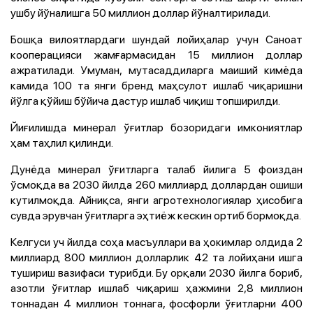
ушбу йўналишга 50 миллион доллар йўналтирилади.
Бошқа вилоятлардаги шундай лойиҳалар учун Саноат
кооперацияси жамғармасидан 15 миллион доллар
ажратилади. Умуман, мутасаддиларга маиший кимёда
камида 100 та янги бренд маҳсулот ишлаб чиқаришни
йўлга қўйиш бўйича дастур ишлаб чиқиш топширилди.
Йиғилишда минерал ўғитлар бозоридаги имкониятлар
ҳам таҳлил қилинди.
Дунёда минерал ўғитларга талаб йилига 5 фоиздан
ўсмоқда ва 2030 йилда 260 миллиард доллардан ошиши
кутилмоқда. Айниқса, янги агротехнологиялар ҳисобига
сувда эрувчан ўғитларга эҳтиёж кескин ортиб бормоқда.
Келгуси уч йилда соҳа масъуллари ва ҳокимлар олдида 2
миллиард 800 миллион долларлик 42 та лойиҳани ишга
тушириш вазифаси турибди. Бу орқали 2030 йилга бориб,
азотли ўғитлар ишлаб чиқариш ҳажмини 2,8 миллион
тоннадан 4 миллион тоннага, фосфорли ўғитларни 400