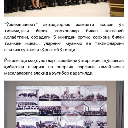
“Ўзкимёсаноат” акциядорлик жамияти асосан ўз
тизимидаги йирик корхоналар билан чекланиб
қолаётгани, соҳадаги 5 мингдан ортиқ корхона билан
тизимли ишлаш, уларнинг муаммо ва таклифларини
эшитиш сустлиги кўрсатиб ўтилди.
Йиғилишда маҳсулотлар таркибини ўзгартириш, қўшилган
қийматни ошириш ва энергия сарфини камайтириш
масалаларига алоҳида эътибор қаратилди.