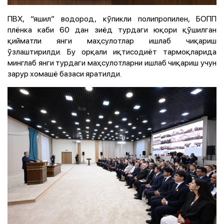
ПВХ, “яшил” водород, кўпикли полипропилен, БОПП
плёнка каби 60 дан зиёд турдаги юқори қўшилган
қийматли янги маҳсулотлар ишлаб чиқариш
ўзлаштирилди. Бу орқали иқтисодиёт тармоқларида
минглаб янги турдаги маҳсулотларни ишлаб чиқариш учун
зарур хомашё базаси яратилди.