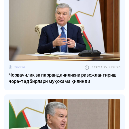
Сиёсат
17:02 / 05.08.2026
Чорвачилик ва паррандачиликни ривожлантириш
чора-тадбирлари муҳокама қилинди