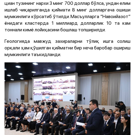
циан тузининг нархи 3 минг 700 доллар бўлса, ундан елим
ишлаб чиқарилганда қиймати 8 минг долларгача ошиши
мумкинлиги кўрсатиб ўтилди. Масъулларга “Навоийазот”
ёнидаги кластерда 1 миллиард долларлик 10 та кам
тоннали кимё лойиҳасини бошлаш топширилди.
Геологияда мавжуд захираларни тўлиқ ишга солиш
орқали ҳам қўшилган қийматни бир неча баробар ошириш
мумкинлиги таъкидланди.