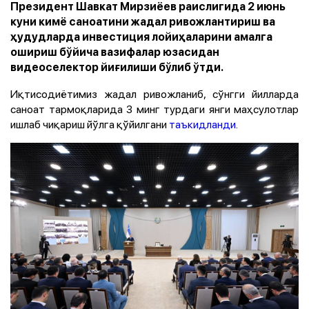
Президент Шавкат Мирзиёев раислигида 2 июнь
куни кимё саноатини жадал ривожлантириш ва
ҳудудларда инвестиция лойиҳаларини амалга
ошириш бўйича вазифалар юзасидан
видеоселектор йиғилиши бўлиб ўтди.
Иқтисодиётимиз жадал ривожланиб, сўнгги йилларда
саноат тармоқларида 3 минг турдаги янги маҳсулотлар
ишлаб чиқариш йўлга қўйилгани
таъкидланди
.