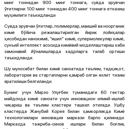
минг тоннадан 900 минг тоннага, сувда эрувчан
ўғитларни 100 минг тоннадан 400 минг тоннага етказиш
муҳимлиги таъкидланди.
Сувда эрувчан ўғитлар, полимерлар, маиший ва ноорганик
кимё бўйича режалаштирилган йирик лойиҳалар
ҳисобидан нанокимё, “яшил” кимё, супермолекуляр кимё,
сунъий интеллект асосида кимёвий моделлаштириш каби
замонавий йўналишларда кадрларга талаб ортиши
таъкидланди.
Шу муносабат билан кимё саноатида таълим, тадқиқот,
лаборатория ва стартапларни қамраб олган яхлит тизим
яратилиши белгиланди.
Бунинг учун Мирзо Улуғбек туманидаги 60 гектар
майдонда кимё саноати учун инновацион илмий-ишлаб
чиқариш ва таълим кластери ташкил этилади. Ушбу
кластерда Жанубий Корея билан ҳамкорликда Кимё
технологиялари инновация маркази барпо қилинади.
Марказда тажриба-синов ишлари билан боғлиқ