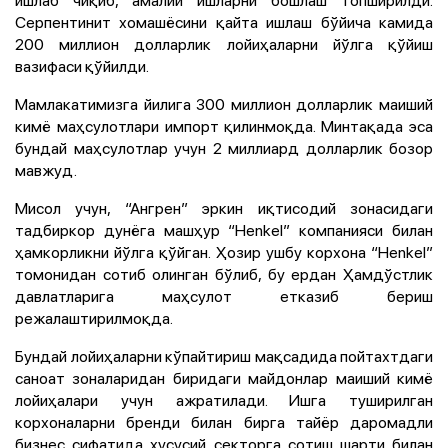
ишлаб чиқиб, амалий ишларни бошлаш топширилди.
Серпентинит хомашёсини қайта ишлаш бўйича камида
200 миллион долларлик лойиҳаларни йўлга қўйиш
вазифаси қўйилди.
Мамлакатимизга йилига 300 миллион долларлик маиший
кимё маҳсулотлари импорт қилинмоқда. Минтақада эса
бундай маҳсулотлар учун 2 миллиард долларлик бозор
мавжуд.
Мисол учун, “Ангрен” эркин иқтисодий зонасидаги
тадбиркор дунёга машҳур “Henkel” компанияси билан
ҳамкорликни йўлга қўйган. Ҳозир ушбу корхона “Henkel”
томонидан сотиб олинган бўлиб, бу ердан Ҳамдўстлик
давлатларига маҳсулот етказиб бериш
режалаштирилмоқда.
Бундай лойиҳаларни кўпайтириш мақсадида пойтахтдаги
саноат зоналаридан биридаги майдонлар маиший кимё
лойиҳалари учун ажратилади. Ишга туширилган
корхоналарни бренди билан бирга тайёр даромадли
бизнес сифатида хусусий секторга сотиш шарти билан