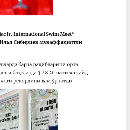
c Jr. International Swim Meet”
2030”
Президент Шавкат
2026 йил –
Мирзиёев
Маҳаллани
и Илья Сибирцев муваффақиятли
раислигида
ривожланти
ўтказилган
жамиятни
видеоселектор
юксалтириш
шувларда барча рақибларини орта
йиғилишлари
даги баҳсларда 3:48.26 натижа қайд
 янги рекордини ҳам ўрнатди.