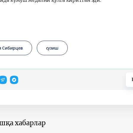
рида кумуш медални қўлга киритган эди.
я Сибирцев
сузиш
ошқа хабарлар