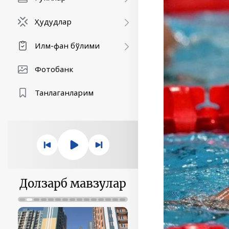
Ҳудудлар
Илм-фан бўлими
Фотобанк
Танлаганларим
Долзарб мавзулар