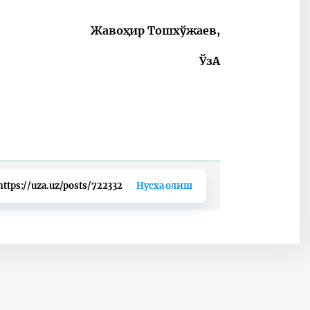
Жавоҳир Тошхўжаев,
ЎзА
https://uza.uz/posts/722332
Нусха олиш