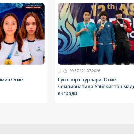
09:57 / 21.07.2026
имиз Осиё
Сув спорт турлари: Осиё
чемпионатида Ўзбекистон мад
янгради