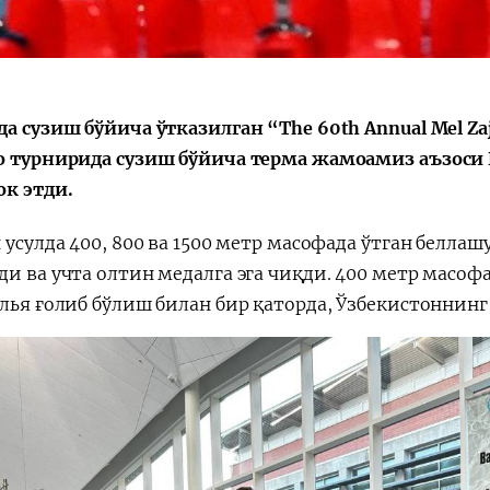
а сузиш бўйича ўтказилган “The 60th Annual Mel Zaja
Қарор ва ижро
“Ўзбекистон – 
стратегияси
о турнирида сузиш бўйича терма жамоамиз аъзос
к этди.
 усулда 400, 800 ва 1500 метр масофада ўтган белла
и ва учта олтин медалга эга чиқди. 400 метр масофа
Илья ғолиб бўлиш билан бир қаторда, Ўзбекистоннинг