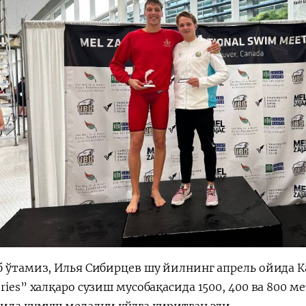
б ўтамиз, Илья Сибирцев шу йилнинг апрель ойида 
ries” халқаро сузиш мусобақасида 1500, 400 ва 800 