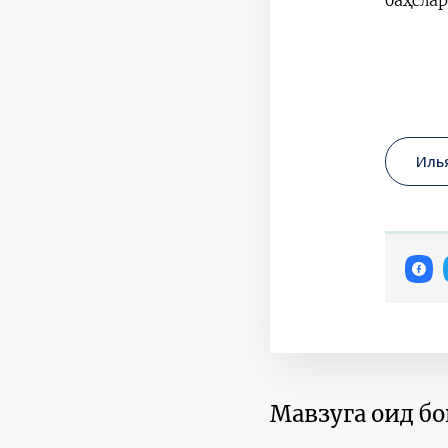
баҳсла
Иль
Мавзуга оид б