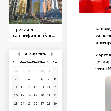
Канадад
Президент
Президент
ташрифидан сўнг...
ташрифлари
халқар
иштиро
August
2026
У эркин
қолдирд
Sun
Mon
Tue
Wed
Thu
Fri
Sat
этган 
26
27
28
29
30
31
1
2
3
4
5
6
7
8
9
10
11
12
13
14
15
16
17
18
19
20
21
22
23
24
25
26
27
28
29