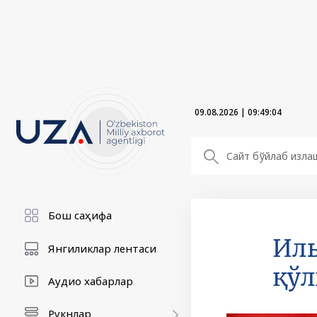
09.08.2026
|
09:49:05
Бош саҳифа
Иль
Янгиликлар лентаси
қўл
Аудио хабарлар
Рукнлар