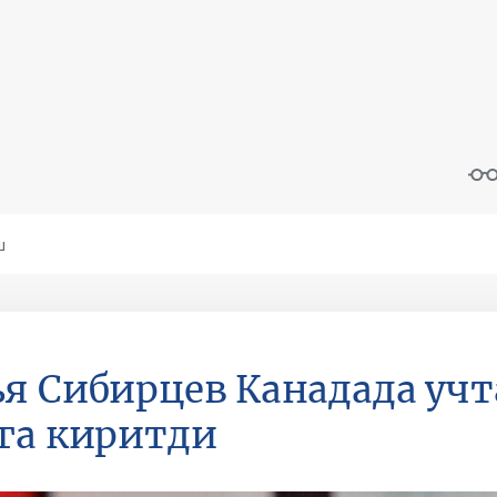
я Сибирцев Канадада учт
га киритди