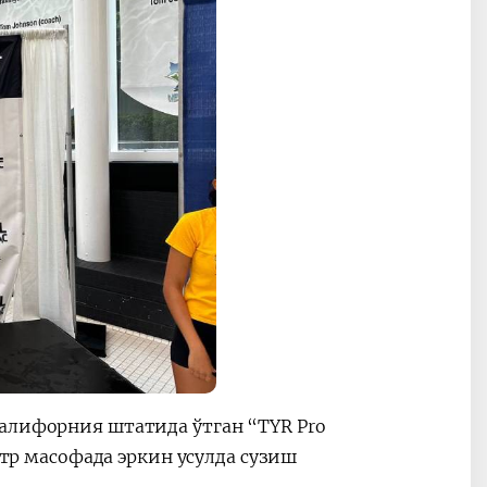
Калифорния штатида ўтган “TYR Pro
метр масофада эркин усулда сузиш