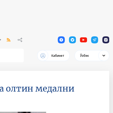
1
1
1
1
1
Кабинет
Ўзбек
а олтин медални