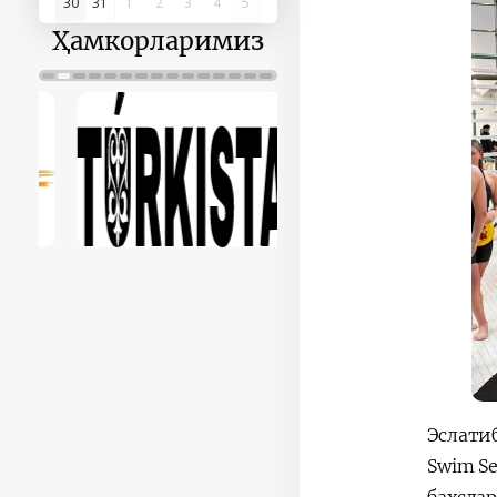
30
31
1
2
3
4
5
Ҳамкорларимиз
Эслати
Swim Se