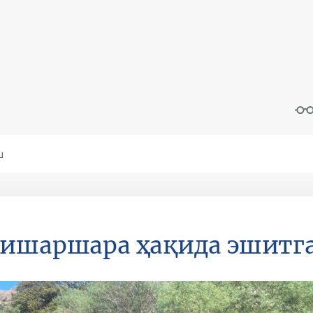
ишаршара ҳақида эшитг