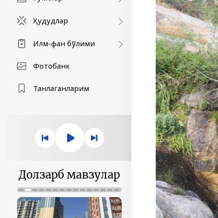
Ҳудудлар
Илм-фан бўлими
Фотобанк
Танлаганларим
Долзарб мавзулар