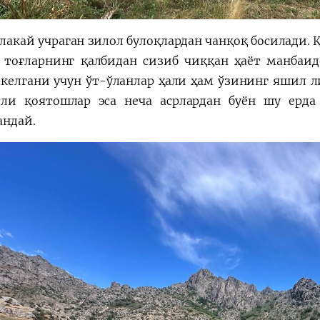
лакай учраган зилол булоқлардан чанқоқ босилади. 
ё тоғларнинг қалбидан сизиб чиққан ҳаёт манбаид
 келгани учун ўт-ўланлар ҳали ҳам ўзининг яшил 
тли қоятошлар эса неча асрлардан буён шу ерда
андай.