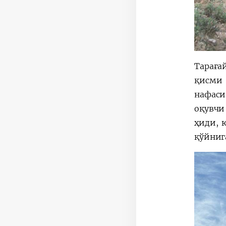
Тараға
қисми 
нафаси
оқувчи
ҳиди, 
қўйниг