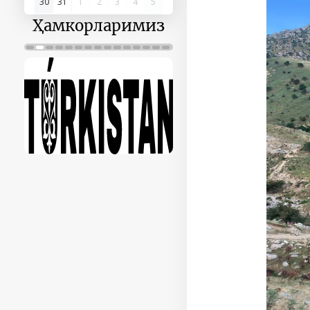
30
31
1
2
3
4
5
Ҳамкорларимиз