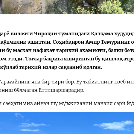
арё вилояти Чироқчи туманидаги Қалқама ҳудуди
Қарор ва ижро
“Ўзбекистон – 
 кўпчилик эшитган. Соҳибқирон Амир Темурнинг о
стратегияси
чи бу маскан нафақат тарихий аҳамияти, балки бе
ром этади. Тоғлар бағрига яширинган бу қишлоқ ат
 кўплаб тарихий излар сақланиб қолган.
Тарағайнинг яна бир сири бор. Бу табиатнинг ноёб 
аниш бўлмаган Еттишаршарадир.
ги саёҳатимиз айнан шу мўъжизавий манзил сари йўл