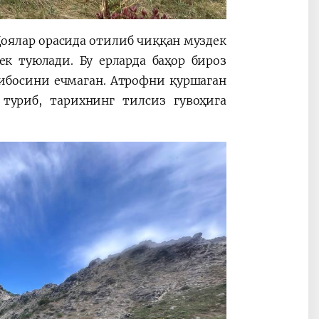
Қоялар орасида отилиб чиққан муздек
ек туюлади. Бу ерларда баҳор бироз
либосини ечмаган. Атрофни қуршаган
 туриб, тарихнинг тилсиз гувоҳига