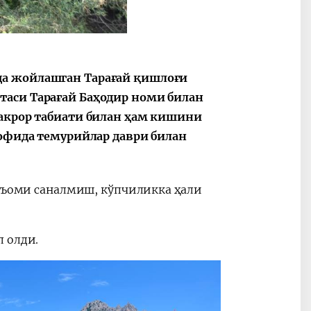
да жойлашган Тарағай қишлоғи
2030”
Президент Шавкат
2026 йил –
таси Тарағай Баҳодир номи билан
Мирзиёев
Маҳаллани
раислигида
ривожланти
такрор табиати билан ҳам кишини
ўтказилган
жамиятни
рофида темурийлар даври билан
видеоселектор
юксалтириш
йиғилишлари
инъоми саналмиш, кўпчиликка ҳали
 олди.