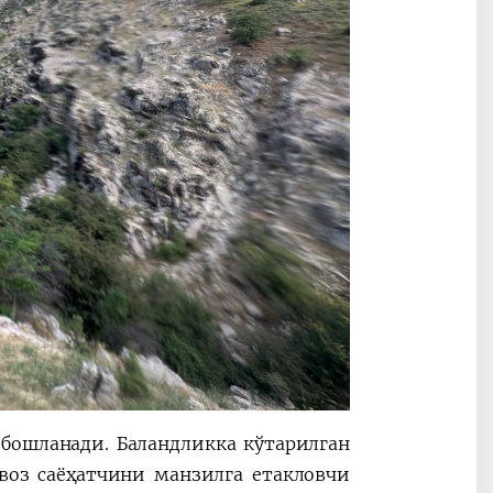
 бошланади. Баландликка кўтарилган
воз саёҳатчини манзилга етакловчи