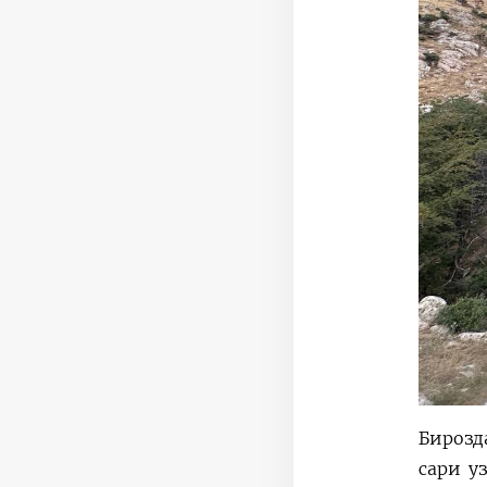
Бирозд
сари у