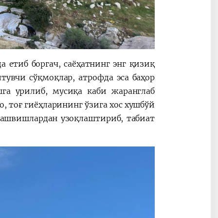
 етиб боргач, саёҳатнинг энг қизиқ
тувчи сўқмоқлар, атрофда эса баҳор
га урилиб, мусиқа каби жаранглаб
о, тоғ гиёҳларининг ўзига хос хушбўй
ташвишлардан узоқлаштириб, табиат