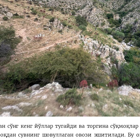
ан сўнг кенг йўллар тугайди ва торгина сўқмоқлар
зоқдан сувнинг шовуллаган овози эшитилади. Бу о