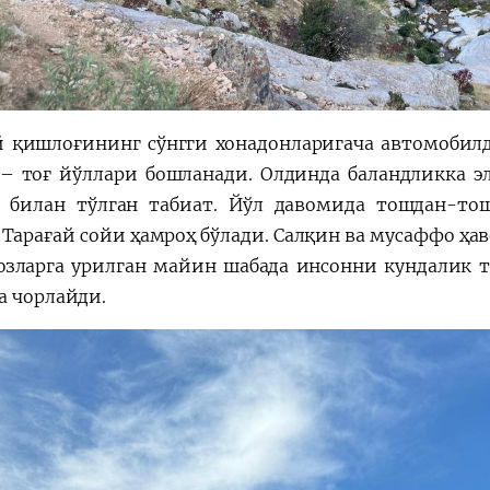
й қишлоғининг сўнгги хонадонларигача автомобилда
– тоғ йўллари бошланади. Олдинда баландликка эл
 билан тўлган табиат. Йўл давомида тошдан-тош
 Тарағай сойи ҳамроҳ бўлади. Салқин ва мусаффо ҳав
юзларга урилган майин шабада инсонни кундалик 
а чорлайди.