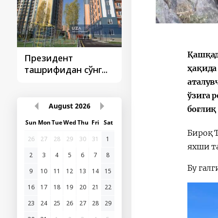
Қашқад
Президент
Президент
ҳақида
ташрифидан сўнг...
ташрифлари
аталув
ўзига 
August
2026
боғлиқ
Sun
Mon
Tue
Wed
Thu
Fri
Sat
Бироқ 
26
27
28
29
30
31
1
яхши т
2
3
4
5
6
7
8
Бу гал
9
10
11
12
13
14
15
16
17
18
19
20
21
22
23
24
25
26
27
28
29