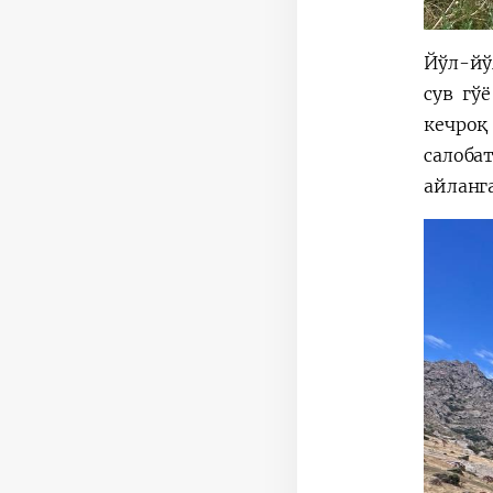
Йўл-йў
сув гў
кечроқ
салоба
айланг