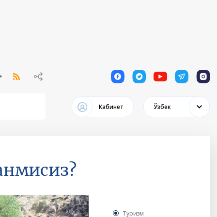
1
1
1
1
1
Кабинет
Ўзбек
анмисиз?
Туризм