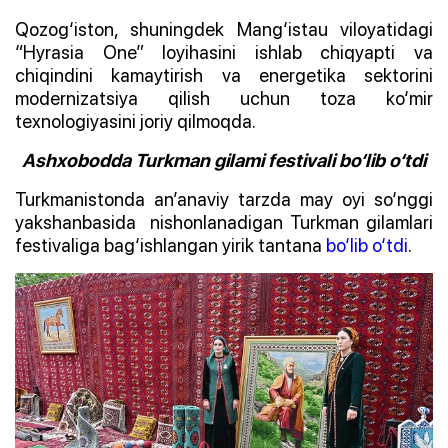
Qozog‘iston, shuningdek Mang‘istau viloyatidagi
“Hyrasia One” loyihasini ishlab chiqyapti va
chiqindini kamaytirish va energetika sektorini
modernizatsiya qilish uchun toza ko‘mir
texnologiyasini joriy qilmoqda.
Ashxobodda Turkman gilami festivali bo‘lib o‘tdi
Turkmanistonda an’anaviy tarzda may oyi so‘nggi
yakshanbasida nishonlanadigan Turkman gilamlari
festivaliga bag‘ishlangan yirik tantana
bo‘lib o‘tdi
.