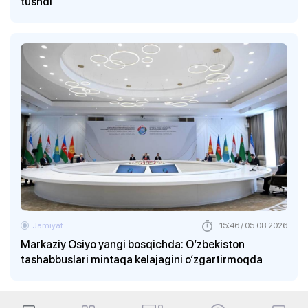
tushdi
Jamiyat
15:46 / 05.08.2026
Markaziy Osiyo yangi bosqichda: O‘zbekiston
tashabbuslari mintaqa kelajagini o‘zgartirmoqda