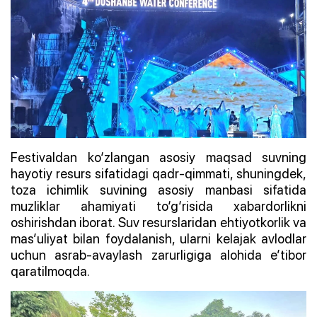
Festivaldan ko‘zlangan asosiy maqsad suvning
hayotiy resurs sifatidagi qadr-qimmati, shuningdek,
toza ichimlik suvining asosiy manbasi sifatida
muzliklar ahamiyati to‘g‘risida xabardorlikni
oshirishdan iborat. Suv resurslaridan ehtiyotkorlik va
mas’uliyat bilan foydalanish, ularni kelajak avlodlar
uchun asrab-avaylash zarurligiga alohida e’tibor
qaratilmoqda.