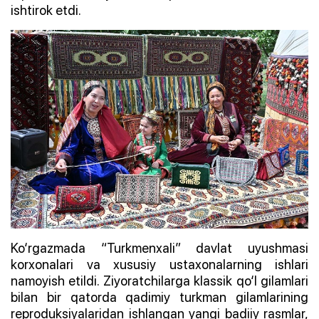
ishtirok etdi.
Ko‘rgazmada “Turkmenxali” davlat uyushmasi
korxonalari va xususiy ustaxonalarning ishlari
namoyish etildi. Ziyoratchilarga klassik qo‘l gilamlari
bilan bir qatorda qadimiy turkman gilamlarining
reproduksiyalaridan ishlangan yangi badiiy rasmlar,