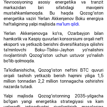
Yevroosiyoning asosiy energetika va tranzit
markazidan biri sifatidagi mavqeini
mustahkamlamoqda. Bu haqda Qozog‘iston
energetika vaziri Yerlan Akkenjenov Boku energiya
haftaligining yalpi majlisida
ma’lum qildi
.
Yerlan Akkenjenovga ko‘ra, Ozarbayjon bilan
hamkorlik va Kaspiy quvurlari konsorsiumi orqali neft
eksporti va yetkazib berishni diversifikatsiya qilishni
ta’minlovchi Boku–Tbilisi–Jayhon yo‘nalishini
rivojlantirish Qozog‘iston uchun ustuvor yo‘nalish
bo‘lib qolmoqda.
Ta’kidlanishicha, Qozog‘iston neftini BTC quvuri
orqali tashish yetkazib berish hajmini yiliga 1,5
million tonnadan 2,2 million tonnagacha oshirishni
nazarda tutadi.
Yalpi majlisda Qozog‘istonning 2035-yilgacha
bo‘lgan yangi energetika strategiyasi va kam
uglerodli iqtisodiyotni rivojlantirish masalasiga