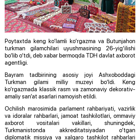
Poytaxtda keng ko‘lamli ko‘rgazma va Butunjahon
turkman gilamchilari uyushmasining 26-yig‘ilishi
bo‘lib o‘tdi, deb xabar bermoqda TDH davlat axborot
agentligi.
Bayram tadbirining asosiy joyi Ashxoboddagi
Turkman gilami milliy muzeyi bo‘ldi. Keng
ko‘rgazmada klassik rasm va zamonaviy dekorativ-
amaliy san’at asarlari namoyish etildi.
Ochilish marosimida parlament rahbariyati, vazirlik
va idoralar rahbarlari, jamoat tashkilotlari, ommaviy
axborot vositalari vakillari, shuningdek,
Turkmanistonda akkreditatsiyadan o‘tgan
diplomatik missiya va xalqaro tashkilot rahbarlari