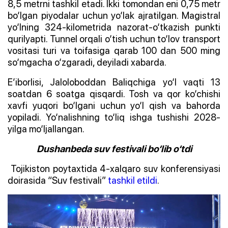
8,5 metrni tashkil etadi. Ikki tomondan eni 0,75 metr
bo‘lgan piyodalar uchun yo‘lak ajratilgan. Magistral
yo‘lning 324-kilometrida nazorat-o‘tkazish punkti
qurilyapti. Tunnel orqali o‘tish uchun to‘lov transport
vositasi turi va toifasiga qarab 100 dan 500 ming
so‘mgacha o‘zgaradi, deyiladi xabarda.
E’iborlisi, Jaloloboddan Baliqchiga yo‘l vaqti 13
soatdan 6 soatga qisqardi. Tosh va qor ko‘chishi
xavfi yuqori bo‘lgani uchun yo‘l qish va bahorda
yopiladi. Yo‘nalishning to‘liq ishga tushishi 2028-
yilga mo‘ljallangan.
Dushanbeda suv festivali bo‘lib o‘tdi
Tojikiston poytaxtida 4-xalqaro suv konferensiyasi
doirasida “Suv festivali”
tashkil etildi
.