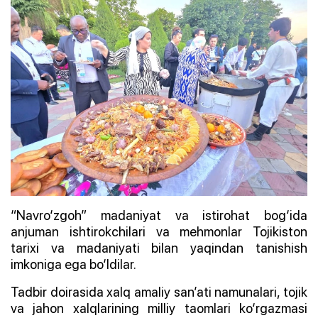
“Navro‘zgoh” madaniyat va istirohat bog‘ida
anjuman ishtirokchilari va mehmonlar Tojikiston
tarixi va madaniyati bilan yaqindan tanishish
imkoniga ega bo‘ldilar.
Tadbir doirasida xalq amaliy san’ati namunalari, tojik
va jahon xalqlarining milliy taomlari ko‘rgazmasi