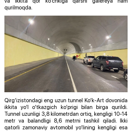
va ikkita qor ko‘chkiga qarshi galereya ham
qurilmoqda.
Qirg‘izistondagi eng uzun tunnel Ko‘k-Art dovonida
ikkita yo‘l o‘tkazgich ko‘prigi bilan birga qurildi.
Tunnel uzunligi 3,8 kilometrdan ortiq, kengligi 10-14
metr va balandligi 8,6 metrni tashkil qiladi. Ikki
qatorli zamonaviy avtomobil yo‘lining kengligi esa