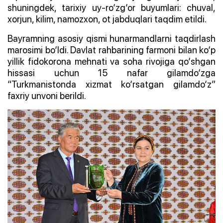
shuningdek, tarixiy uy-ro‘zg‘or buyumlari: chuval,
xorjun, kilim, namozxon, ot jabduqlari taqdim etildi.
Bayramning asosiy qismi hunarmandlarni taqdirlash
marosimi bo‘ldi. Davlat rahbarining farmoni bilan ko‘p
yillik fidokorona mehnati va soha rivojiga qo‘shgan
hissasi uchun 15 nafar gilamdo‘zga
“Turkmanistonda xizmat ko‘rsatgan gilamdo‘z”
faxriy unvoni berildi.