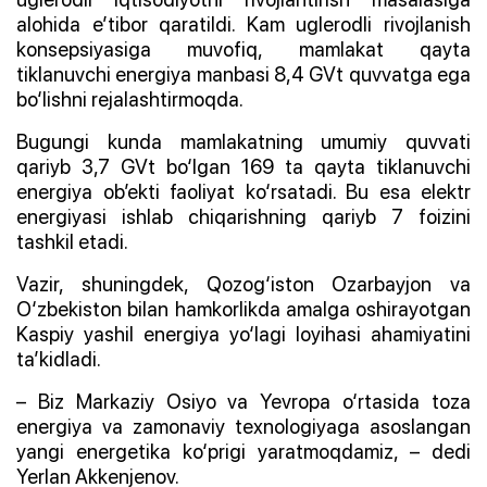
alohida e’tibor qaratildi. Kam uglerodli rivojlanish
konsepsiyasiga muvofiq, mamlakat qayta
tiklanuvchi energiya manbasi 8,4 GVt quvvatga ega
bo‘lishni rejalashtirmoqda.
Bugungi kunda mamlakatning umumiy quvvati
qariyb 3,7 GVt bo‘lgan 169 ta qayta tiklanuvchi
energiya ob’ekti faoliyat ko‘rsatadi. Bu esa elektr
energiyasi ishlab chiqarishning qariyb 7 foizini
tashkil etadi.
Vazir, shuningdek, Qozog‘iston Ozarbayjon va
O‘zbekiston bilan hamkorlikda amalga oshirayotgan
Kaspiy yashil energiya yo‘lagi loyihasi ahamiyatini
ta’kidladi.
– Biz Markaziy Osiyo va Yevropa o‘rtasida toza
energiya va zamonaviy texnologiyaga asoslangan
yangi energetika ko‘prigi yaratmoqdamiz, – dedi
Yerlan Akkenjenov.