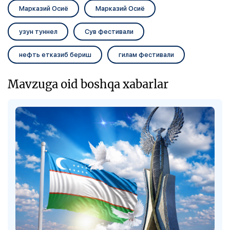
Марказий Осиё
Марказий Осиё
узун туннел
Сув фестивали
нефть етказиб бериш
гилам фестивали
Mavzuga oid boshqa xabarlar