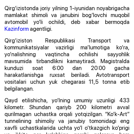
Qirg‘izistonda joriy yilning 1-iyunidan noyabrigacha
mamlakat shimoli va janubini bog‘lovchi muqobil
avtomobil yo‘li ochildi, deb xabar bermoqda
Kazinform
agentligi.
Qirg‘iziston Respublikasi Transport va
kommunikatsiyalar vazirligi ma’lumotiga ko‘ra,
yo‘nalishning vaqtincha ochilishi sayyohlik
mavsumida tirbandlikni kamaytiradi. Magistralda
kunduzi soat 6:00 dan 20:00 gacha
harakatlanishga ruxsat beriladi. Avtotransport
vositalari uchun yuk chegarasi 11,5 tonna etib
belgilangan.
Qayd etilishicha, yo‘lning umumiy uzunligi 433
kilometr. Shundan qariyb 200 kilometri avval
qurilmagan uchastka orqali yotqizilgan. “Ko‘k-Art”
tunnelining shimoliy va janubiy tomonidagi eng
xavfli uchastkalarida uchta yo‘l o‘tkazgich ko‘prigi