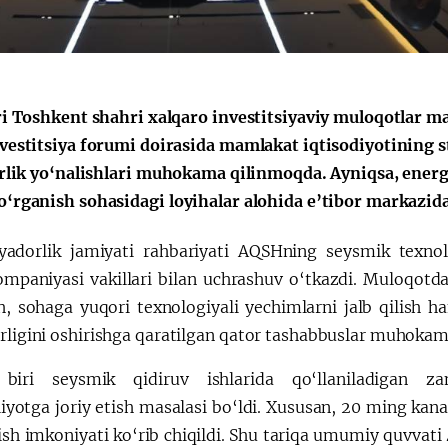
الإصلاحات الدستورية
ri Toshkent shahri xalqaro investitsiyaviy muloqotlar m
vestitsiya forumi doirasida mamlakat iqtisodiyotining s
lik yo‘nalishlari muhokama qilinmoqda. Ayniqsa, energ
o‘rganish sohasidagi loyihalar alohida e’tibor markazida 
adorlik jamiyati rahbariyati AQSHning seysmik texnol
mpaniyasi vakillari bilan uchrashuv o‘tkazdi. Muloqotda
sh, sohaga yuqori texnologiyali yechimlarni jalb qilish h
ligini oshirishga qaratilgan qator tashabbuslar muhokama 
biri seysmik qidiruv ishlarida qo‘llaniladigan za
iyotga joriy etish masalasi bo‘ldi. Xususan, 20 ming kanal
sh imkoniyati ko‘rib chiqildi. Shu tariqa umumiy quvvati