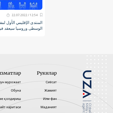
12:54 / 22.07.2022
المنتدى الإقليمي الأول لمف
الوسطى وروسيا سيعقد في
изматлар
Рукнлар
чун мурожаат
Сиёсат
Обуна
Жамият
ме қолдириш
Илм-фан
айт харитаси
Маданият