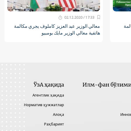
17:33 / 02.12.2020
لمة
معالي الوزير عبد العزيز كاملوف يجري مكالمة
هاتفية معالي الوزير مايك بومبيو
ЎзА ҳақида
Илм-фан бўлими 
Агентлик ҳақида
Норматив ҳужжатлар
Алоқа
Инно
Раҳбарият