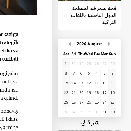
قمة سمرقند لمنظمة
القمة الأولى "آسيا
الدول الناطقة باللغات
الوسطى - الصين"
التركية
arkaziga
trategik
2026
August
etika va
Sat
Fri
Thu
Wed
Tue
Mon
Sun
turibdi.
1
31
30
29
28
27
26
ogiyalar
8
7
6
5
4
3
2
 neft va
15
14
13
12
11
10
9
amda ish
22
21
20
19
18
17
16
qilindi.
29
28
27
26
25
24
23
monaviy
5
4
3
2
1
31
30
li ikkita
شركاؤنا
 40 ming