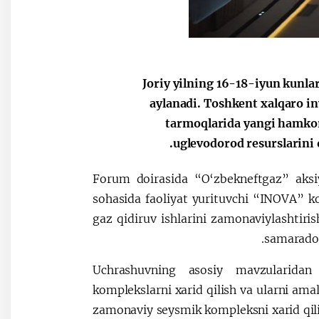
Joriy yilning 16-18-iyun kunla
aylanadi. Toshkent xalqaro in
tarmoqlarida yangi hamkor
uglevodorod resurslarini 
Forum doirasida “O‘zbekneftgaz” aksiy
sohasida faoliyat yurituvchi “INOVA” ko
gaz qidiruv ishlarini zamonaviylashtiri
samarador
Uchrashuvning asosiy mavzularidan 
komplekslarni xarid qilish va ularni amal
zamonaviy seysmik kompleksni xarid qili