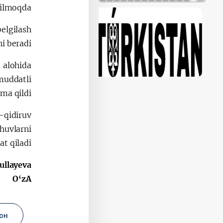
rilmoqda.
belgilash
i beradi.
m alohida
muddatli
a qildi.
-qidiruv
huvlarni
 qiladi.
llayeva,
O‘zA
он