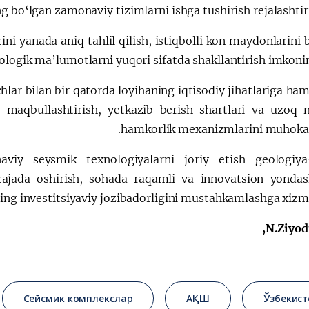
g bo‘lgan zamonaviy tizimlarni ishga tushirish rejalashti
ini yanada aniq tahlil qilish, istiqbolli kon maydonlarini 
ologik ma’lumotlarni yuqori sifatda shakllantirish imkonin
lar bilan bir qatorda loyihaning iqtisodiy jihatlariga ha
ni maqbullashtirish, yetkazib berish shartlari va uzoq 
hamkorlik mexanizmlarini muhokam
viy seysmik texnologiyalarni joriy etish geologiya
darajada oshirish, sohada raqamli va innovatsion yondas
ng investitsiyaviy jozibadorligini mustahkamlashga xizmat
N.Ziyodu
Сейсмик комплекслар
АҚШ
Ўзбекист