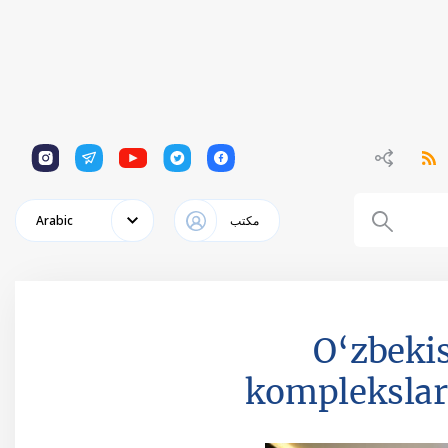
1
1
1
1
1
مكتب
Arabic
O‘zbeki
komplekslar 