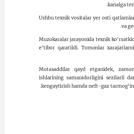
kanalga ten
Ushbu texnik vositalar yer osti qatlamlar
va ge
Muzokaralar jarayonida texnik ko‘rsatkich
e’tibor qaratildi. Tomonlar xarajatlar
Mutasaddilar qayd etganidek, zamona
ishlarining samaradorligini sezilarli 
kengaytirish hamda neft-gaz tarmog‘ini