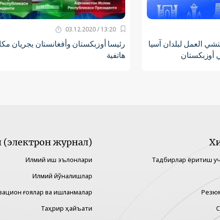
13:20 / 03.12.2020
تشي العمل لبلدان آسيا
رئيسا أوزبكستان وأفغانستان يجريان مكا
 أوزبكستان
هاتفية
(электрон журнал)
Х
Илмий иш эълонлари
Тадбирлар ёритиш у
Илмий йўналишлар
вацион ғоялар ва ишланмалар
Резю
Таҳрир ҳайъати
С