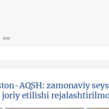
ston-AQSH: zamonaviy sey
joriy etilishi rejalashtirilm