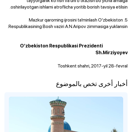
tayyorgarlik ko‘rish va uni o‘tkazish bo‘yicha amalga
oshirilayotgan ishlarni atroflicha yoritib borish tavsiya etilsin.
5. Mazkur qarorning ijrosini ta’minlash O‘zbekiston
Respublikasining Bosh vaziri A.N.Aripov zimmasiga yuklansin.
O‘zbekiston Respublikasi Prezidenti
Sh.Mirziyoyev
Toshkent shahri, 2017-yil 28-fevral
أخبار أخرى تخص بالموضوع