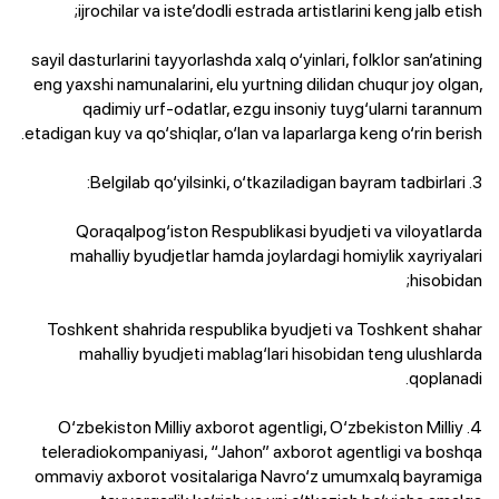
ijrochilar va iste’dodli estrada artistlarini keng jalb etish;
sayil dasturlarini tayyorlashda xalq o‘yinlari, folklor san’atining
eng yaxshi namunalarini, elu yurtning dilidan chuqur joy olgan,
qadimiy urf-odatlar, ezgu insoniy tuyg‘ularni tarannum
etadigan kuy va qo‘shiqlar, o‘lan va laparlarga keng o‘rin berish.
3. Belgilab qo‘yilsinki, o‘tkaziladigan bayram tadbirlari:
Qoraqalpog‘iston Respublikasi byudjeti va viloyatlarda
mahalliy byudjetlar hamda joylardagi homiylik xayriyalari
hisobidan;
Toshkent shahrida respublika byudjeti va Toshkent shahar
mahalliy byudjeti mablag‘lari hisobidan teng ulushlarda
qoplanadi.
4. O‘zbekiston Milliy axborot agentligi, O‘zbekiston Milliy
teleradiokompaniyasi, “Jahon” axborot agentligi va boshqa
ommaviy axborot vositalariga Navro‘z umumxalq bayramiga