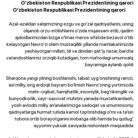
O‘zbekiston Respublikasi Prezidentining qarori
O‘zbekiston Respublikasi Prezidentining qarori
Azal-azaldan xalqimizning ezgu va go‘zal qadriyatlarini, uning
olijanob orzu-intilishlarini o‘zida mujassam etib, qadim
ajdodlarimizdan bizga o‘lmas meros sifatida bezavol o‘tib
kelayotgan Navro‘zi olam mustaqillik yillarida mamlakatimizda
yashayotgan millati, tili va dinidan qat’iy nazar, barcha
vatandoshlarimiz orziqib kutadigan, tom ma’nodagi umumxalq
bayramiga aylanib qoldi.
Sharqona yangi yilning boshlanishi, tabiat uyg‘onishining ramzi,
asl milliy, eng ardoqli bayram bo‘lmish Navro‘zning yurtimizda
mehr-oqibat, hamjihatlik, insoniylik, bag‘rikenglik va
bunyodkorlik, xayr-saxovat muhitini yanada mustahkamlash,
yosh avlodni milliy an’analarimizga sadoqat va umuminsoniy
qadriyatlarga hurmat ruhida kamol toptirishdagi o‘rni va ta’siri
tobora ortib borayotganini inobatga olib hamda bu qutlug‘
ayyomni yuksak saviyada nishonlash maqsadida: