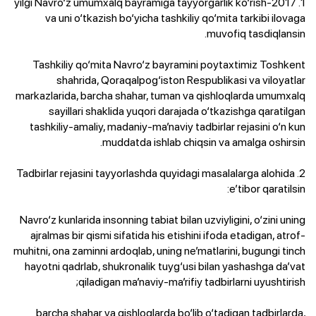
1. 2017-yilgi Navro‘z umumxalq bayramiga tayyorgarlik ko‘rish
va uni o‘tkazish bo‘yicha tashkiliy qo‘mita tarkibi ilovaga
muvofiq tasdiqlansin.
Tashkiliy qo‘mita Navro‘z bayramini poytaxtimiz Toshkent
shahrida, Qoraqalpog‘iston Respublikasi va viloyatlar
markazlarida, barcha shahar, tuman va qishloqlarda umumxalq
sayillari shaklida yuqori darajada o‘tkazishga qaratilgan
tashkiliy-amaliy, madaniy-ma’naviy tadbirlar rejasini o‘n kun
muddatda ishlab chiqsin va amalga oshirsin.
2. Tadbirlar rejasini tayyorlashda quyidagi masalalarga alohida
e’tibor qaratilsin:
Navro‘z kunlarida insonning tabiat bilan uzviyligini, o‘zini uning
ajralmas bir qismi sifatida his etishini ifoda etadigan, atrof-
muhitni, ona zaminni ardoqlab, uning ne’matlarini, bugungi tinch
hayotni qadrlab, shukronalik tuyg‘usi bilan yashashga da’vat
qiladigan ma’naviy-ma’rifiy tadbirlarni uyushtirish;
barcha shahar va qishloqlarda bo‘lib o‘tadigan tadbirlarda,