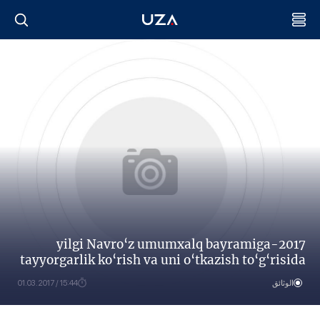
2017-yilgi Navro‘z umumxalq bayramiga
tayyorgarlik ko‘rish va uni o‘tkazish to‘g‘risida
الوثائق
15:44 / 01.03.2017