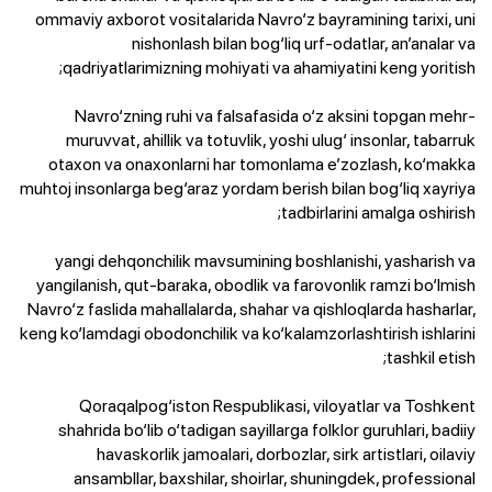
ommaviy axborot vositalarida Navro‘z bayramining tarixi, uni
nishonlash bilan bog‘liq urf-odatlar, an’analar va
qadriyatlarimizning mohiyati va ahamiyatini keng yoritish;
Navro‘zning ruhi va falsafasida o‘z aksini topgan mehr-
muruvvat, ahillik va totuvlik, yoshi ulug‘ insonlar, tabarruk
otaxon va onaxonlarni har tomonlama e’zozlash, ko‘makka
muhtoj insonlarga beg‘araz yordam berish bilan bog‘liq xayriya
tadbirlarini amalga oshirish;
yangi dehqonchilik mavsumining boshlanishi, yasharish va
yangilanish, qut-baraka, obodlik va farovonlik ramzi bo‘lmish
Navro‘z faslida mahallalarda, shahar va qishloqlarda hasharlar,
keng ko‘lamdagi obodonchilik va ko‘kalamzorlashtirish ishlarini
tashkil etish;
Qoraqalpog‘iston Respublikasi, viloyatlar va Toshkent
shahrida bo‘lib o‘tadigan sayillarga folklor guruhlari, badiiy
havaskorlik jamoalari, dorbozlar, sirk artistlari, oilaviy
ansambllar, baxshilar, shoirlar, shuningdek, professional