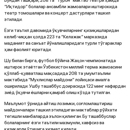
“Иқтидор” болалар ансамбли жамоалари иштирокида
театр томошалари ва концерт дастурлари ташкил
этилади.
Ёзги таътил давомида ўқувчиларнинг қизиқишларидан
келиб чиққан ҳолда 223 та “Келажак” марказида
маданият ва санъат йўналишларидаги турли тўгараклар
ҳам фаолият юритади.
Шу билан бирга, футбол бўйича Жаҳон чемпионатида
иштирок этаётган Ўзбекистон миллий терма жамоасини
қўллаб-қувватлаш мақсадида 208 та умумтаълим
мактабида “Мухлислар майдони” лойиҳаси амалга
оширилади. Ушбу ташаббус доирасида 122 минг нафардан
зиёд ўқувчи ёшларни қамраб олиш кўзда тутилган.
Маълумот ўрнида айтиш лозимки, соғломлаштириш
майдончалари ташкил этиладиган мактаблар рўйхати
тегишли манбаларда эълон қилинган. Бу ташаббуслар
болаларнинг ёзги таътили мазмунли, хавфсиз ва
қизиқарли ўтишига хизмат қилади.