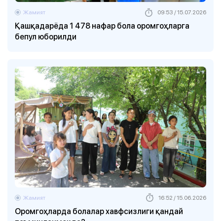
Жамият
09:53 / 15.07.2026
Қашқадарёда 1 478 нафар бола оромгоҳларга
бепул юборилди
Жамият
16:52 / 15.06.2026
Оромгоҳларда болалар хавфсизлиги қандай