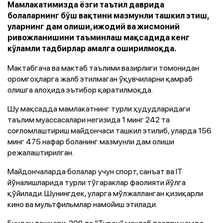
Мамлакатимизда ёзги таътил даврида
болаларнинг бўш вақтини мазмунли ташкил этиш,
уларнинг дам олиши, ижодий ва жисмоний
ривожланишини таъминлаш мақсадида кенг
кўламли тадбирлар амалга оширилмоқда.
Мактабгача ва мактаб таълими вазирлиги томонидан
оромгоҳларга жалб этилмаган ўқувчиларни қамраб
олишга алоҳида эътибор қаратилмоқда.
Шу мақсадда мамлакатнинг турли ҳудудларидаги
таълим муассасалари негизида 1 минг 242 та
соғломлаштириш майдончаси ташкил этилиб, уларда 156
минг 475 нафар боланинг мазмунли дам олиши
режалаштирилган.
Майдончаларда болалар учун спорт, санъат ва IT
йўналишларида турли тўгараклар фаолияти йўлга
қўйилади. Шунингдек, уларга мўлжалланган қизиқарли
кино ва мультфильмлар намойиш этилади.
Бундан ташқари, 208 та “Турон” мактаб театри ҳамда