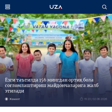
Ёзги таътилда 156 мингдан ортиқ бола
соғломлаштириш майдончаларига жалб
этилади
Жамият
15:23 / 02.06.2026