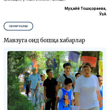
Муҳайё Тошқораева,
ЎзА
оромгоҳлар
Мавзуга оид бошқа хабарлар