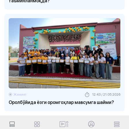
таъминланмоқда?
Жамият
12:43 / 21.05.2026
Оролбўйида ёзги оромгоҳлар мавсумга шайми?