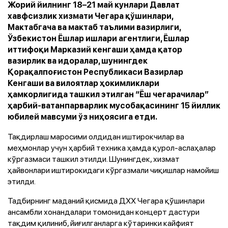
Жорий йилнинг 18–21 май кунлари Давлат
хавфсизлик хизмати Чегара қўшинлари,
Мактабгача ва мактаб таълими вазирлиги,
Ўзбекистон Ёшлар ишлари агентлиги, Ёшлар
иттифоқи Марказий кенгаши ҳамда қатор
вазирлик ва идоралар, шунингдек
Қорақалпоғистон Республикаси Вазирлар
Кенгаши ва вилоятлар ҳокимликлари
ҳамкорлигида ташкил этилган “Ёш чегарачилар”
ҳарбий-ватанпарварлик мусобақасининг 15 йиллик
юбилей мавсуми ўз ниҳоясига етди.
Тақдирлаш маросими олдидан иштирокчилар ва
меҳмонлар учун ҳарбий техника ҳамда қурол-аслаҳалар
кўргазмаси ташкил этилди. Шунингдек, хизмат
ҳайвонлари иштирокидаги кўргазмали чиқишлар намойиш
этилди.
Тадбирнинг маданий қисмида ДХХ Чегара қўшинлари
ансамбли хонандалари томонидан концерт дастури
тақдим қилиниб, йиғилганларга кўтаринки кайфият