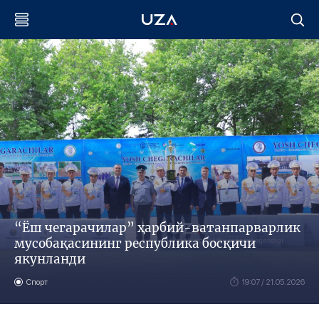
“Ёш чегарачилар” ҳарбий-ватанпарварлик
мусобақасининг республика босқичи
якунланди
Спорт
19:07 / 21.05.2026