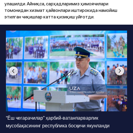
улашилди. Айниқса, сарҳадларимиз ҳимоячилари
томонидан хизмат ҳайвонлари иштирокида намойиш
этилган чиқишлар катта қизиқиш уйғотди.
Фото
:
O'zbekiston Milliy axborot agentligi
1
/
36
Фото
:
O'zbekiston Milliy axborot agentligi
1
/
36
“Ёш чегарачилар” ҳарбий-ватанпарварлик
Фото
:
O'zbekiston Milliy axborot agentligi
1
/
36
мусобақасининг республика босқичи якунланди