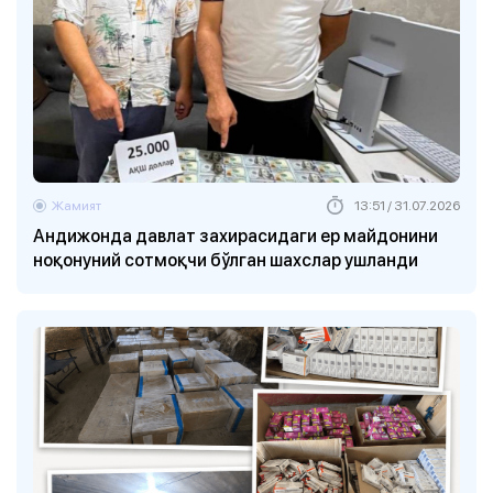
Жамият
13:51 / 31.07.2026
Андижонда давлат захирасидаги ер майдонини
ноқонуний сотмоқчи бўлган шахслар ушланди