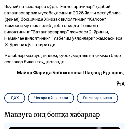
Якуний натижаларга кўра, “Ёш чегарачилар” ҳарбий-
ватанпарварлик мусобақасининг 2026 йилги республика
(финал) босқичида Жиззах вилоятининг “Қалқон”
жамоаси мутлақ ғолиб деб топилди. Тошкент
вилоятининг “Ватанпарварлар” жамоаси 2-ўринни,
Наманган вилоятининг “Ўзбегим ўғлонлари” жамоаси эса
3-ўринни қўлга киритди.
Ғолиблар махсус диплом, кубок, медаль ва қимматбаҳо
совғалар билан тақдирланди.
Майор Фарида Бобожонова, Шаҳзод Ёдгоров,
ЎзА
ДХХ
Чегара қўшинлари
Ёш чегарачилар
Мавзуга оид бошқа хабарлар