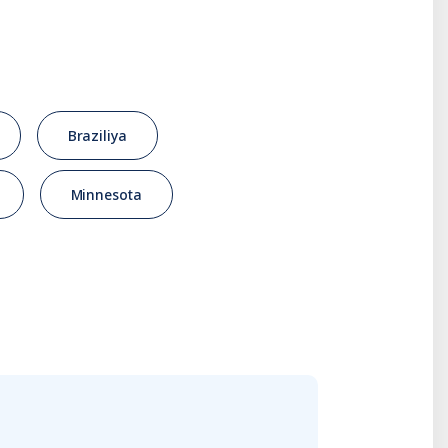
Braziliya
Minnesota