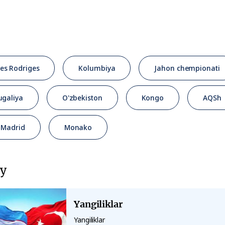
s Rodriges
Kolumbiya
Jahon chempionati
ugaliya
O'zbekiston
Kongo
AQSh
 Madrid
Monako
у
Yangiliklar
Yangiliklar