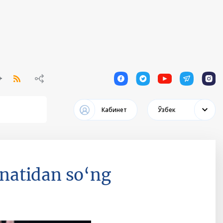
1
1
1
1
1
Кабинет
Ўзбек
natidan so‘ng