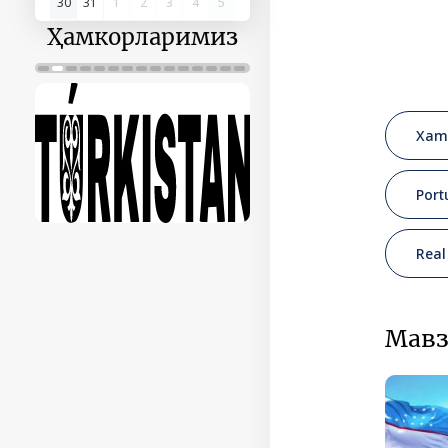
30
31
1
2
3
4
5
Ҳамкорларимиз
Xame
Port
Real
Мавз