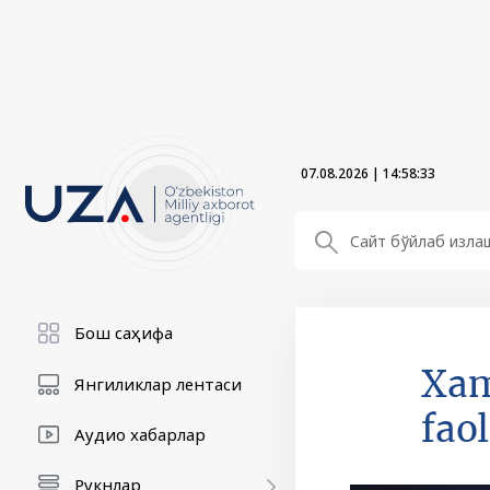
07.08.2026
|
14:58:34
Бош саҳифа
Xam
Янгиликлар лентаси
fao
Аудио хабарлар
Рукнлар