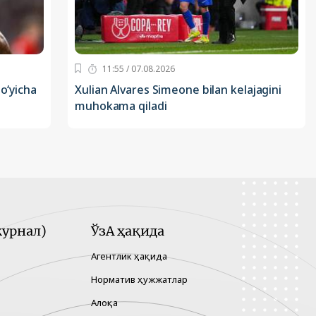
11:55 / 07.08.2026
o‘yicha
Xulian Alvares Simeone bilan kelajagini
muhokama qiladi
урнал)
ЎзА ҳақида
Агентлик ҳақида
Норматив ҳужжатлар
Алоқа