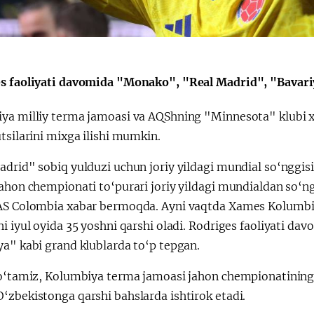
s faoliyati davomida "Monako", "Real Madrid", "Bavariy
Қарор ва ижро
“Ўзбекистон – 
стратегияси
ya milliy terma jamoasi va AQShning "Minnesota" klubi
tsilarini mixga ilishi mumkin.
drid" sobiq yulduzi uchun joriy yildagi mundial so‘nggisi 
ahon chempionati to‘purari joriy yildagi mundialdan so‘ng
AS Colombia xabar bermoqda. Ayni vaqtda Xames Kolumbiy
hi iyul oyida 35 yoshni qarshi oladi. Rodriges faoliyati 
ya" kabi grand klublarda to‘p tepgan.
 o‘tamiz, Kolumbiya terma jamoasi jahon chempionatining
‘zbekistonga qarshi bahslarda ishtirok etadi.