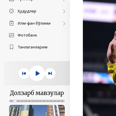
Ҳудудлар
Илм-фан бўлими
Фотобанк
Танлаганларим
Долзарб мавзулар