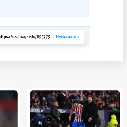
https://uza.uz/posts/855775
Нусха олиш