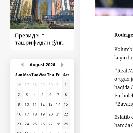
Rodrige
Президент
Президент
ташрифидан сўнг...
ташрифлари
Kolumbi
keyin bu
August
2026
"Real Ma
Sun
Mon
Tue
Wed
Thu
Fri
Sat
o‘tgan j
26
27
28
29
30
31
1
haqida 
2
3
4
5
6
7
8
Futbolc
"Bavari
9
10
11
12
13
14
15
16
17
18
19
20
21
22
Eslatib
23
24
25
26
27
28
29
hamda O