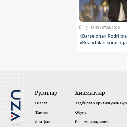
15:33 / 07.08.2026
«Barselona» Rodri tra
«Real» bilan kurashga 
Рукнлар
Хизматлар
Сиёсат
Тадбирлар ёритиш учун му
Жамият
Обуна
Илм-фан
Резюме қолдириш