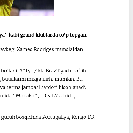
a" kabi grand klublarda to‘p tepgan.
2030”
Президент Шавкат
2026 йил –
Мирзиёев
Маҳаллани
раислигида
ривожланти
 xavbegi Xames Rodriges mundialdan
ўтказилган
жамиятни
видеоселектор
юксалтириш
йиғилишлари
bo‘ladi. 2014-yilda Braziliyada bo‘lib
 butsilarini mixga ilishi mumkin. Bu
a terma jamoasi sardori hisoblanadi.
davomida "Monako", "Real Madrid",
 guruh bosqichida Portugaliya, Kongo DR