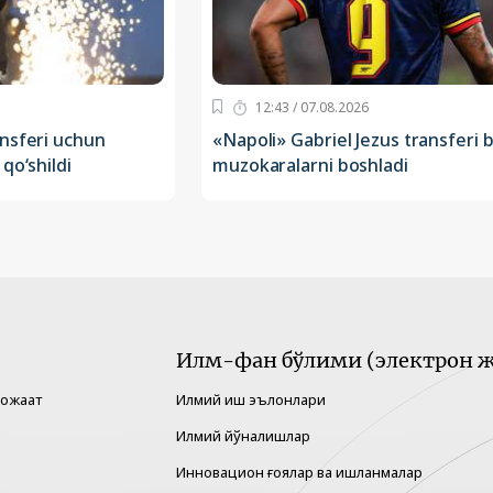
12:43 / 07.08.2026
nsferi uchun
«Napoli» Gabriel Jezus transferi b
qo‘shildi
muzokaralarni boshladi
Илм-фан бўлими (электрон ж
рожаат
Илмий иш эълонлари
Илмий йўналишлар
Инновацион ғоялар ва ишланмалар