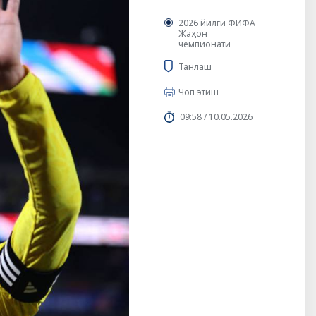
2026 йилги ФИФА
Жаҳон
чемпионати
Танлаш
Чоп этиш
09:58 / 10.05.2026