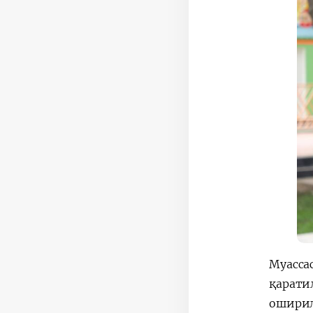
Муасса
қарати
оширил