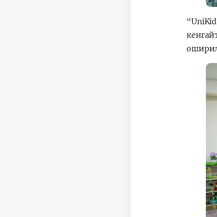
“UniKi
кенгай
оширил