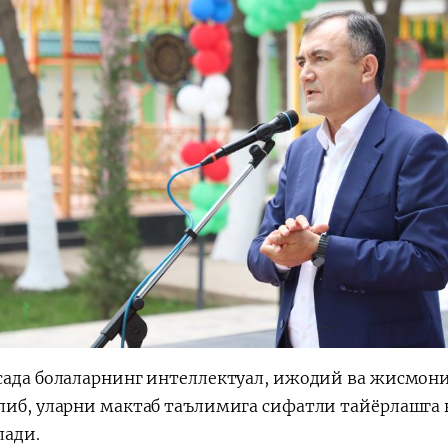
сада болаларнинг интеллектуал, ижодий ва жисмон
либ, уларни мактаб таълимига сифатли тайёрлашга 
ади.