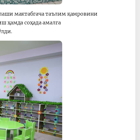
шлаши мактабгача таълим қамровини
ш ҳамда соҳада амалга
ўлди.