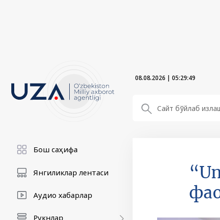
08.08.2026
|
05:29:50
Бош саҳифа
“Un
Янгиликлар лентаси
фа
Аудио хабарлар
Рукнлар