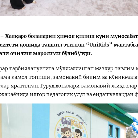
 – Халқаро болаларни ҳимоя қилиш куни муносабат
Туркий давлатлар
“35 йиллик
ташкилоти
Истиқлол
ситети қошида ташкил этилган “UniKids” мактаб
саммити
йилномаси”
али очилиш маросими бўлиб ўтди.
фар тарбияланувчига мўлжалланган мазкур таълим м
ама камол топиши, замонавий билим ва кўникмалар
лар яратилган. Гуруҳ хоналари замонавий жиҳозлар
 жараёнида илғор педагогик усул ва ёндашувлардан 