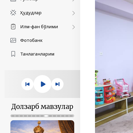
Ҳудудлар
Илм-фан бўлими
Фотобанк
Танлаганларим
Долзарб мавзулар