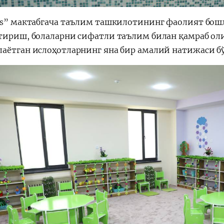
ds” мактабгача таълим ташкилотининг фаолият бо
тириш, болаларни сифатли таълим билан қамраб оли
аётган ислоҳотларнинг яна бир амалий натижаси б