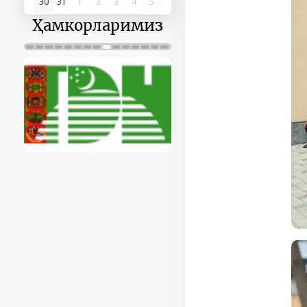
30
31
1
2
3
4
5
Ҳамкорларимиз