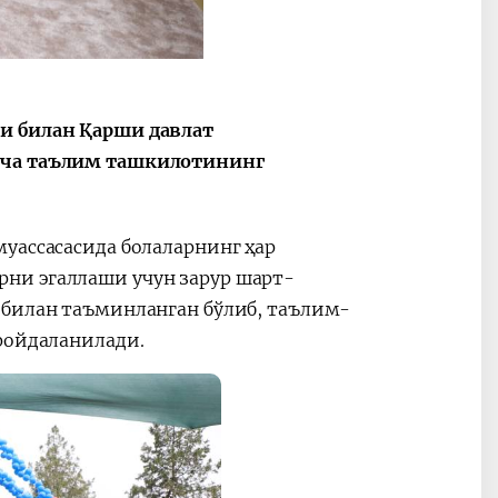
и билан Қарши давлат
Ўзбекистон ва
Ўзбекистон 
Албания
Германия
гача таълим ташкилотининг
ҳамкорлиги
ҳамкорлиги
уассасасида болаларнинг ҳар
ни эгаллаши учун зарур шарт-
 билан таъминланган бўлиб, таълим-
фойдаланилади.