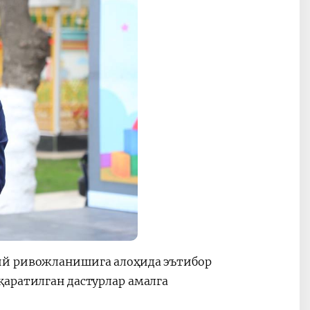
ий ривожланишига алоҳида эътибор
қаратилган дастурлар амалга