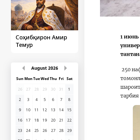
1 июнь
Соҳибқирон Амир
Президент
Темур
ташаббуслари –
универ
амалда
тантан
August
2026
250 на
томонл
Sun
Mon
Tue
Wed
Thu
Fri
Sat
шароит
26
27
28
29
30
31
1
тарбия
2
3
4
5
6
7
8
9
10
11
12
13
14
15
16
17
18
19
20
21
22
23
24
25
26
27
28
29