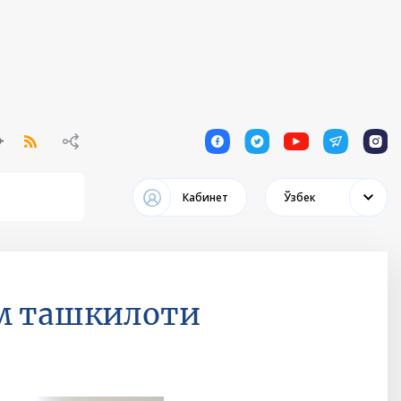
1
1
1
1
1
Кабинет
Ўзбек
им ташкилоти