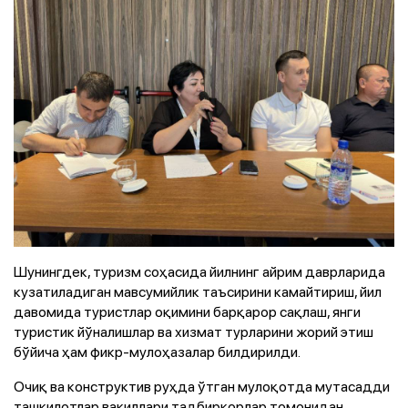
Шунингдек, туризм соҳасида йилнинг айрим даврларида
кузатиладиган мавсумийлик таъсирини камайтириш, йил
давомида туристлар оқимини барқарор сақлаш, янги
туристик йўналишлар ва хизмат турларини жорий этиш
бўйича ҳам фикр-мулоҳазалар билдирилди.
Очиқ ва конструктив руҳда ўтган мулоқотда мутасадди
ташкилотлар вакиллари тадбиркорлар томонидан