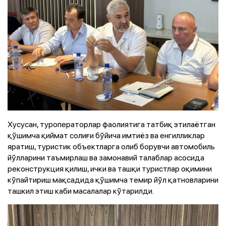
Хусусан, туроператорлар фаолиятига татбиқ этилаётган
қўшимча қиймат солиғи бўйича имтиёз ва енгилликлар
яратиш, туристик объектларга олиб борувчи автомобиль
йўлларини таъмирлаш ва замонавий талаблар асосида
реконструкция қилиш, ички ва ташқи туристлар оқимини
кўпайтириш мақсадида қўшимча темир йўл қатновларини
ташкил этиш каби масалалар кўтарилди.