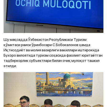
Шу мақсадда Ўзбекистон Республикаси Туризм
қўмитаси раиси ўринбосари С.Бобокалонов ҳамда
Иқтисодиёт ва молия вазирлиги вакиллари иштирокида
Бухоро вилоятида туризм соҳасида фаолият юритаётган
тадбиркорлик субъектлари билан очиқ мулоқот ташкил
этилди.