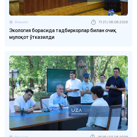
Жамият
11:21 / 06.08.2026
Экология борасида тадбиркорлар билан очиқ
мулоқот ўтказилди
Жамият
16:18 / 03.08.2026