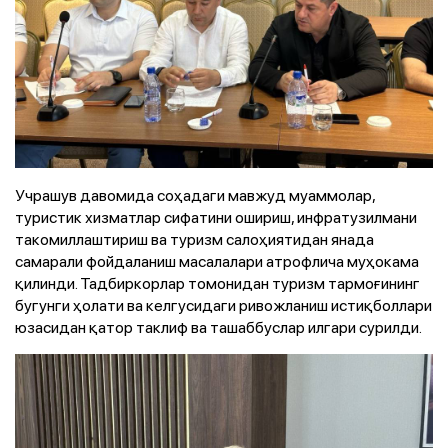
Учрашув давомида соҳадаги мавжуд муаммолар,
туристик хизматлар сифатини ошириш, инфратузилмани
такомиллаштириш ва туризм салоҳиятидан янада
самарали фойдаланиш масалалари атрофлича муҳокама
қилинди. Тадбиркорлар томонидан туризм тармоғининг
бугунги ҳолати ва келгусидаги ривожланиш истиқболлари
юзасидан қатор таклиф ва ташаббуслар илгари сурилди.