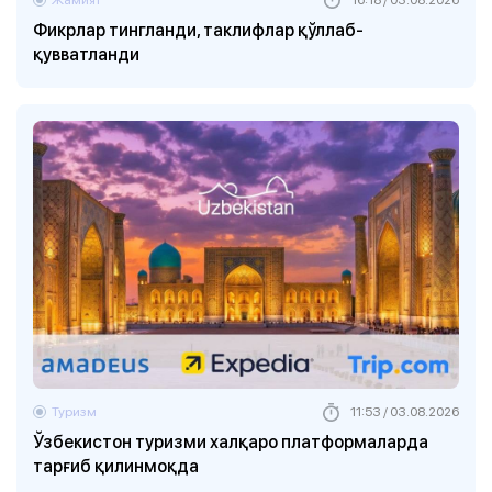
Фикрлар тингланди, таклифлар қўллаб-
қувватланди
Туризм
11:53 / 03.08.2026
Ўзбекистон туризми халқаро платформаларда
тарғиб қилинмоқда