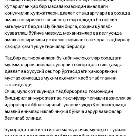
кўтарилган ҳар бир масала юзасидан амалдаги
қонунчилик ҳужжатлари, давлат стандартлари ва соҳада
амалга оширилаётган ислоҳотлар ҳақида батафсил
маълумот берди. Шу билан бирга, соҳани қўллаб-
қувватлаш бўйича мавжуд механизмлар ва келгусида
амалга оширилиши режалаштирилаётган чора-тадбирлар
ҳақида ҳам тушунтиришлар берилди.
Тадбир иштирокчилари бу каби мулоқотлар соҳадаги
муаммоларни аниқлаш, уларни тезкор ҳал этиш ҳамда
давлат ва хусусий сектор ўртасидаги ҳамкорликни
мустаҳкамлашда муҳим аҳамият касб этаётганини
таъкидлади.
Очиқ мулоқот якунида тадбиркорлар томонидан
билдирилган мурожаат ва таклифлар тегишли вазирлик ва
идораларга йўналтирилиб, уларни чуқур ўрганиш ҳамда
амалий ечимлар ишлаб чиқиш бўйича зарур вазифалар
белгилаб олинди.
Бухорода ташкил этилган мазкур очиқ мулоқот туризм
соҳасида фаолият юритаётган тадбиркорларнинг фикр