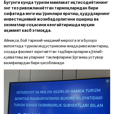
Бугунги кунда туризм мамлакат иқтисодиётининг
энг тез ривожланаётган тармоқларидан бири
сифатида янги иш ўринлари яратиш, ҳудудларнинг
инвестициявий жозибадорлигини ошириш ва
хизматлар соҳасини кенгайтиришда муҳим
аҳамият касб этмоқда.
Айниқса, бой тарихий-маданий меросга эга Бухоро
вилоятида туризм индустриясини янада ривожлантириш,
соҳада фаолият юритаётган тадбиркорларни қўллаб-
қувватлаш ва уларнинг таклифларини ўрганиш устувор
вазифалардан бири ҳисобланади.