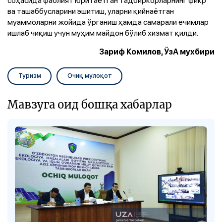
ва ташаббусларини эшитиш, уларни қийнаётган
муаммоларни жойида ўрганиш ҳамда самарали ечимлар
ишлаб чиқиш учун муҳим майдон бўлиб хизмат қилди.
Зариф Комилов, ЎзА мухбири
Туризм
Очиқ мулоқот
Мавзуга оид бошқа хабарлар