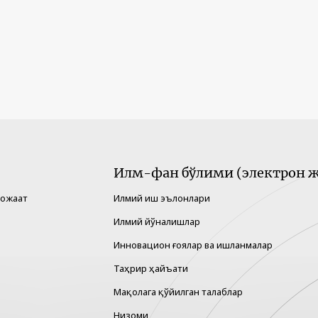
Илм-фан бўлими (электрон ж
рожаат
Илмий иш эълонлари
Илмий йўналишлар
Инновацион ғоялар ва ишланмалар
Таҳрир ҳайъати
Мақолага қўйилган талаблар
Низоми