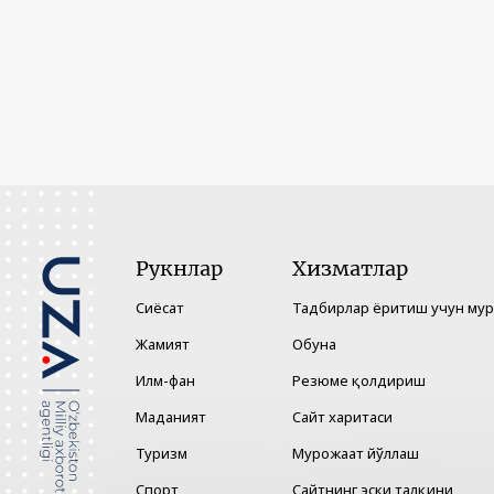
Рукнлар
Хизматлар
Сиёсат
Тадбирлар ёритиш учун му
Жамият
Обуна
Илм-фан
Резюме қолдириш
Маданият
Сайт харитаси
Туризм
Мурожаат йўллаш
Спорт
Сайтнинг эски талқини