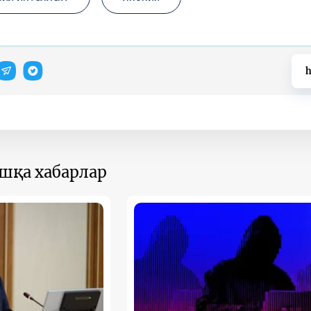
h
ошқа хабарлар