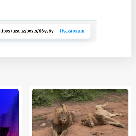
ttps://uza.uz/posts/865567
Нусха олиш