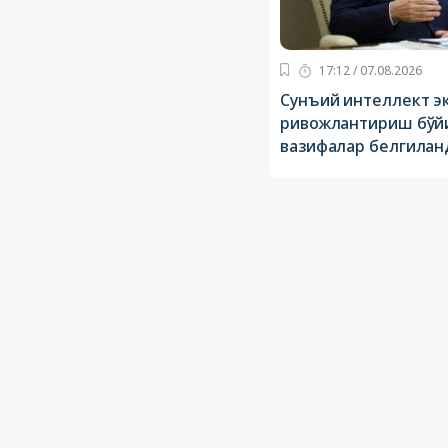
17:12 / 07.08.2026
Сунъий интеллект э
ривожлантириш бўйи
вазифалар белгилан