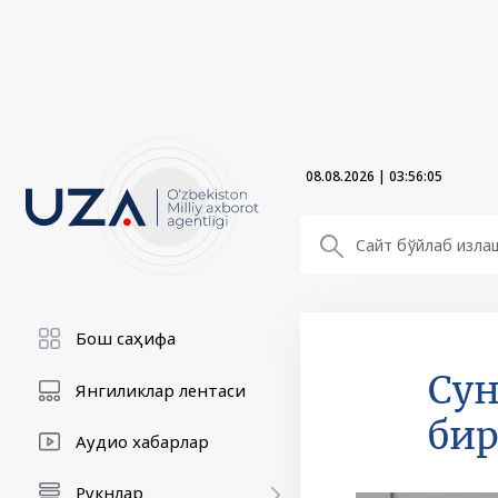
08.08.2026
|
03:56:06
Бош саҳифа
Сун
Янгиликлар лентаси
бир
Аудио хабарлар
Рукнлар