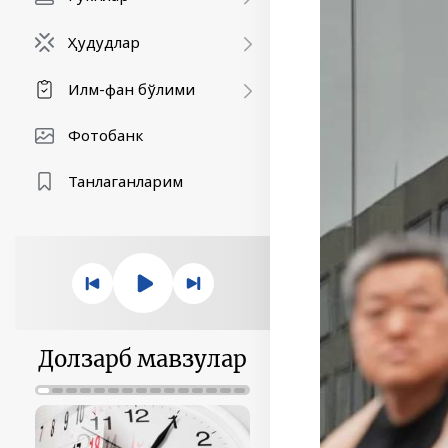
Ҳудудлар
Илм-фан бўлими
Фотобанк
Танлаганларим
Долзарб мавзулар