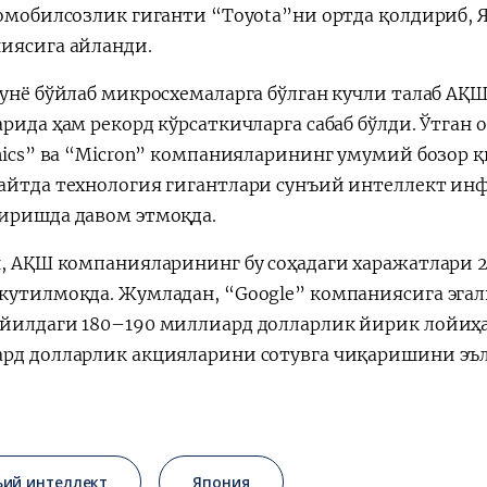
томобилсозлик гиганти “Toyota”ни ортда қолдириб,
иясига айланди.
дунё бўйлаб микросхемаларга бўлган кучли талаб АҚ
рида ҳам рекорд кўрсаткичларга сабаб бўлди. Ўтган 
onics” ва “Micron” компанияларининг умумий бозор 
айтда технология гигантлари сунъий интеллект инф
иришда давом этмоқда.
н, АҚШ компанияларининг бу соҳадаги харажатлари 
кутилмоқда. Жумладан, “Google” компаниясига эгал
йилдаги 180–190 миллиард долларлик йирик лойиҳ
рд долларлик акцияларини сотувга чиқаришини эъл
ъий интеллект
Япония