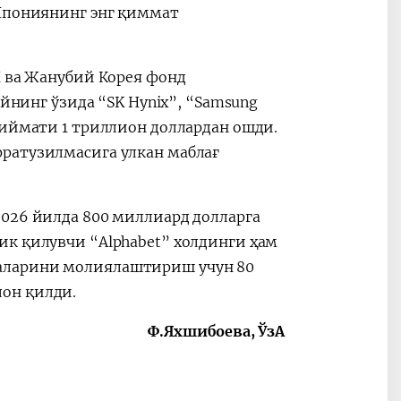
 Япониянинг энг қиммат
Ш ва Жанубий Корея фонд
ойнинг ўзида “SK Hynix”, “Samsung
қиймати 1 триллион доллардан ошди.
ратузилмасига улкан маблағ
2026 йилда 800 миллиард долларга
ик қилувчи “Alphabet” холдинги ҳам
аларини молиялаштириш учун 80
он қилди.
Ф.Яхшибоева, ЎзА