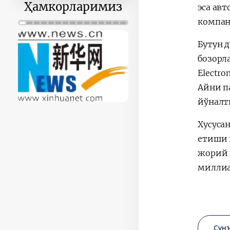
эса ав
Ҳамкорларимиз
компан
Бутун 
бозорла
Electr
Айни п
йўналт
Хусуса
етиши 
жорий 
миллиа
Сун