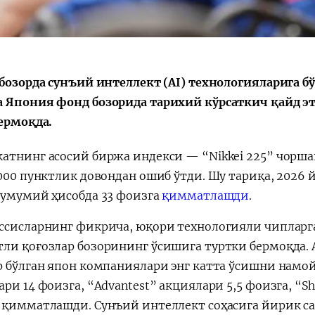
 бозорда сунъий интеллект (AI) технологияларига 
Қарор ва ижро
“Ўзбекисто
и
стратегия
 Япония фонд бозорида тарихий кўрсаткич қайд эти
бермоқда.
атнинг асосий биржа индекси — “Nikkei 225” чоршан
 000 пунктлик довондан ошиб ўтди. Шу тариқа, 2026
 умумий ҳисобда 33 фоизга
қимматлашди
.
ссисларнинг фикрича, юқори технологияли чипларга
ли қоғозлар бозорининг ўсишига туртки бермоқда. 
р бўлган япон компаниялари энг катта ўсишни намойи
ри 14 фоизга, “Advantest” акциялари 5,5 фоизга, “Sh
 қимматлашди. Сунъий интеллект соҳасига йирик са