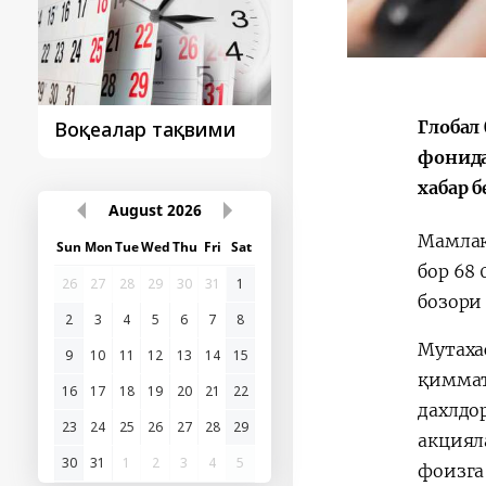
Глобал
ими
Президент
Президент
ташрифидан сўнг...
ташрифлар
фонида
хабар 
August
2026
Мамлак
Sun
Mon
Tue
Wed
Thu
Fri
Sat
бор 68
бозори
26
27
28
29
30
31
1
2
3
4
5
6
7
8
Мутаха
9
10
11
12
13
14
15
қиммат
дахлдо
16
17
18
19
20
21
22
акцияла
23
24
25
26
27
28
29
фоизга
30
31
1
2
3
4
5