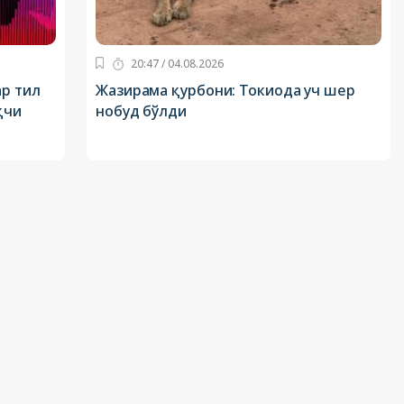
20:47 / 04.08.2026
р тил
Жазирама қурбони: Токиода уч шер
қчи
нобуд бўлди