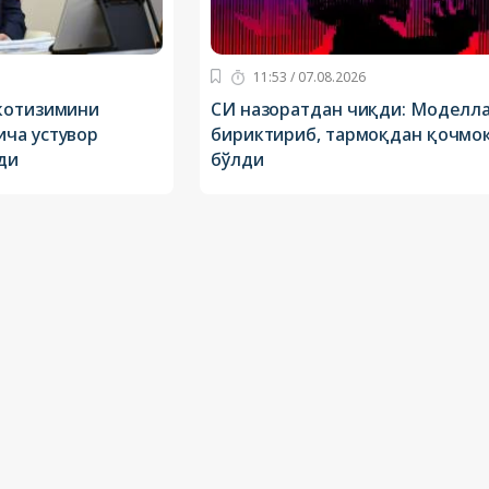
11:53 / 07.08.2026
котизимини
СИ назоратдан чиқди: Моделла
ча устувор
бириктириб, тармоқдан қочмо
ди
бўлди