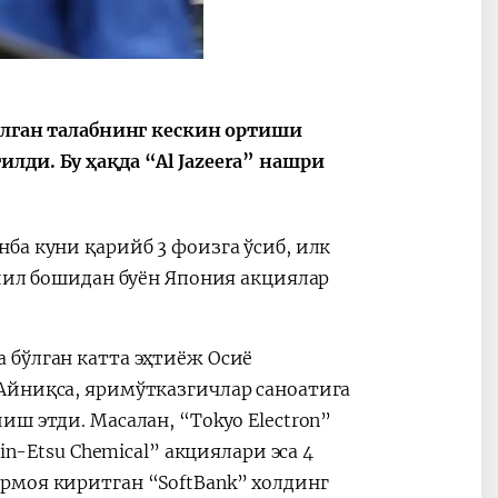
бўлган талабнинг кескин ортиши
н – 2030”
Президент Шавкат
2026 йи
си
Мирзиёев
Маҳалл
лди. Бу ҳақда “Al Jazeera” нашри
раислигида
ривожл
ўтказилган
жамият
видеоселектор
юксалт
ба куни қарийб 3 фоизга ўсиб, илк
йиғилишлари
 йил бошидан буён Япония акциялар
 бўлган катта эҳтиёж Осиё
Айниқса, яримўтказгичлар саноатига
ш этди. Масалан, “Tokyo Electron”
in-Etsu Chemical” акциялари эса 4
рмоя киритган “SoftBank” холдинг