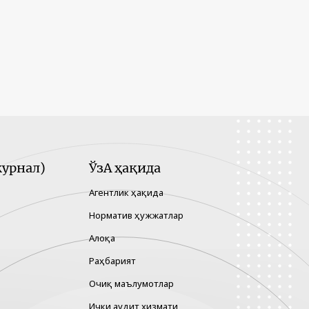
урнал)
ЎзА ҳақида
Агентлик ҳақида
Норматив ҳужжатлар
Алоқа
Раҳбарият
Очиқ маълумотлар
Ички аудит хизмати