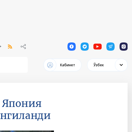
1
1
1
1
1
Кабинет
Ўзбек
 Япония
янгиланди