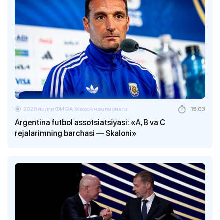
2026 йилги ФИФА Жаҳон чемпионати
15:03
Argentina futbol assotsiatsiyasi: «A, B va C
rejalarimning barchasi — Skaloni»