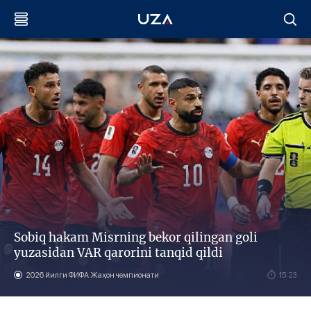
Sobiq hakam Misrning bekor qilingan goli
yuzasidan VAR qarorini tanqid qildi
2026 йилги ФИФА Жаҳон чемпионати
15:23