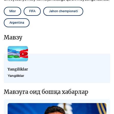
Misr
FIFA
Jahon chempionati
Argentina
Мавзу
Yangiliklar
Yangiliklar
Мавзуга оид бошқа хабарлар