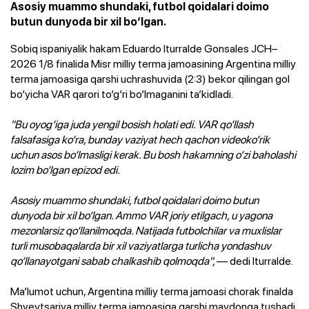
Asosiy muammo shundaki, futbol qoidalari doimo
butun dunyoda bir xil bo‘lgan.
Sobiq ispaniyalik hakam Eduardo Iturralde Gonsales JCH–
2026 1/8 finalida Misr milliy terma jamoasining Argentina milliy
terma jamoasiga qarshi uchrashuvida (2:3) bekor qilingan gol
bo‘yicha VAR qarori to‘g‘ri bo‘lmaganini ta’kidladi.
"Bu oyog‘iga juda yengil bosish holati edi. VAR qo‘llash
falsafasiga ko‘ra, bunday vaziyat hech qachon videoko‘rik
uchun asos bo‘lmasligi kerak. Bu bosh hakamning o‘zi baholashi
lozim bo‘lgan epizod edi.
Asosiy muammo shundaki, futbol qoidalari doimo butun
dunyoda bir xil bo‘lgan. Ammo VAR joriy etilgach, u yagona
mezonlarsiz qo‘llanilmoqda. Natijada futbolchilar va muxlislar
turli musobaqalarda bir xil vaziyatlarga turlicha yondashuv
qo‘llanayotgani sabab chalkashib qolmoqda",
— dedi Iturralde.
Ma’lumot uchun, Argentina milliy terma jamoasi chorak finalda
Shveytsariya milliy terma jamoasiga qarshi maydonga tushadi.