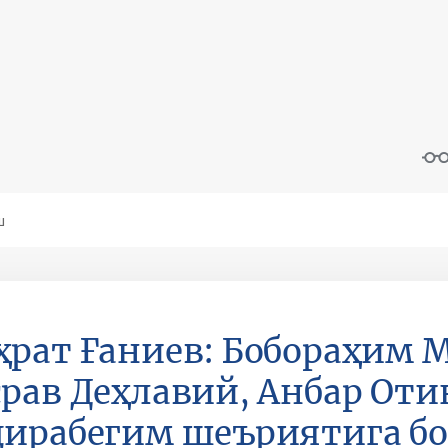
рат Ғаниев: Бобораҳим М
рав Деҳлавий, Анбар Оти
ирабегим шеъриятига б