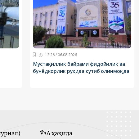
12:26 / 06.08.2026
Мустақиллик байрами фидойилик ва
и
бунёдкорлик руҳида кутиб олинмоқда
урнал)
ЎзА ҳақида