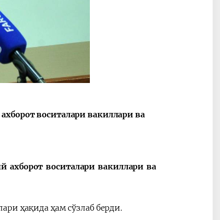
2030”
Президент Шавкат
2026 йил –
Мирзиёев
Маҳаллани
раислигида
ривожланти
ўтказилган
жамиятни
видеоселектор
юксалтириш
ахборот воситалари вакиллари ва
йиғилишлари
й ахборот воситалари вакиллари ва
ри ҳақида ҳам сўзлаб берди.