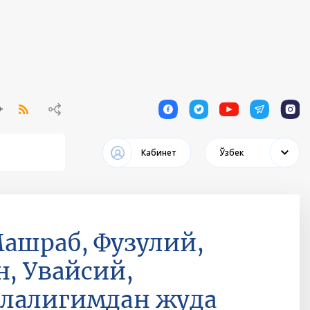
1
1
1
1
1
Кабинет
Ўзбек
ашраб, Фузулий,
н, Увайсий,
олалигимдан жуда