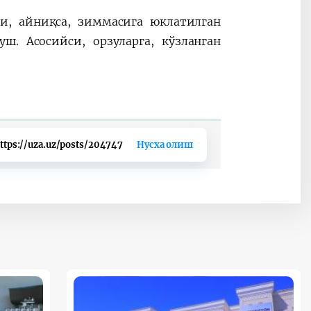
и, айниқса, зиммасига юклатилган
. Асосийси, орзуларга, кўзланган
ttps://uza.uz/posts/204747
Нусха олиш