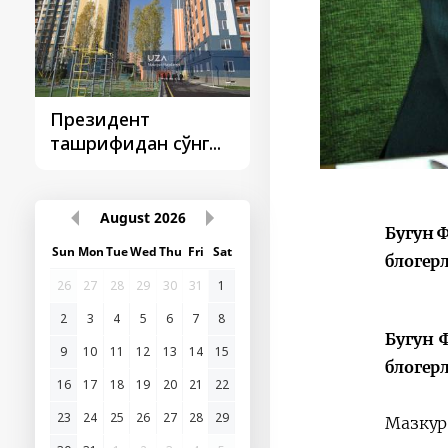
Президент
Президент
ташрифидан сўнг...
ташрифлари
August
2026
Бугун 
Sun
Mon
Tue
Wed
Thu
Fri
Sat
блогер
26
27
28
29
30
31
1
2
3
4
5
6
7
8
Бугун 
9
10
11
12
13
14
15
блогер
16
17
18
19
20
21
22
23
24
25
26
27
28
29
Мазкур