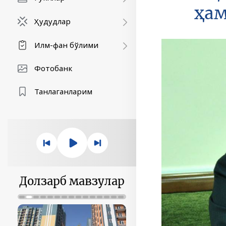
ҳа
Ҳудудлар
Илм-фан бўлими
Фотобанк
Танлаганларим
Долзарб мавзулар