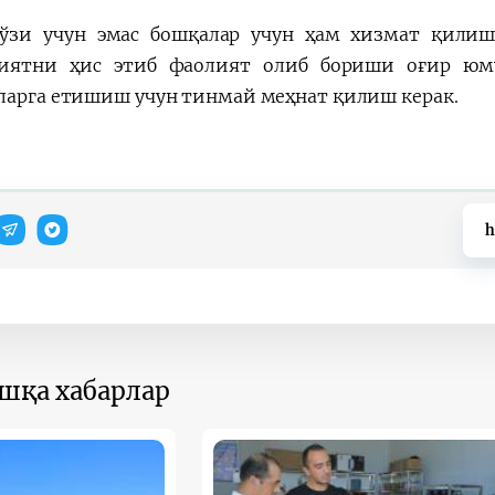
ўзи учун эмас бошқалар учун ҳам хизмат қилиш
иятни ҳис этиб фаолият олиб бориши оғир юмуш
ларга етишиш учун тинмай меҳнат қилиш керак.
h
ошқа хабарлар