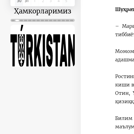
30
31
1
2
3
4
5
Шуҳрат
Ҳамкорларимиз
– Марғ
тиббиё
Момомн
адашма
Ростин
киши в
Отин, 
қизиққ
Билим 
маълум