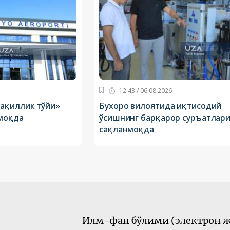
12:43 / 06.08.2026
ақиллик тўйи»
Бухоро вилоятида иқтисодий
моқда
ўсишнинг барқарор суръатлар
сақланмоқда
Илм-фан бўлими (электрон ж