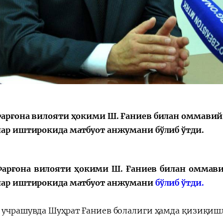
Қарор ва ижро
“Ўзбекистон – 
стратегияси
Фарғона вилояти ҳокими Ш. Ғаниев билан оммавий 
лар иштирокида матбуот анжумани бўлиб ўтди.
Фарғона вилояти ҳокими Ш. Ғаниев билан оммави
лар иштирокида матбуот анжумани
бўлиб ўтди.
 учрашувда Шуҳрат Ғаниев болалиги ҳамда қизиқишла