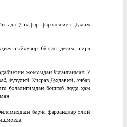
Оилада 7 нафар фарзандмиз. Дадам
ҳим пойдевор бўлган десам, сира
адабиётни момомдан ўрганганман. У
б, Фузулий, Ҳисрав Деҳлавий, Анбар
ига болалигимдан бошлаб жуда ҳам
ман.
Оиламиздаги барча фарзандлар олий
лишмоқда.