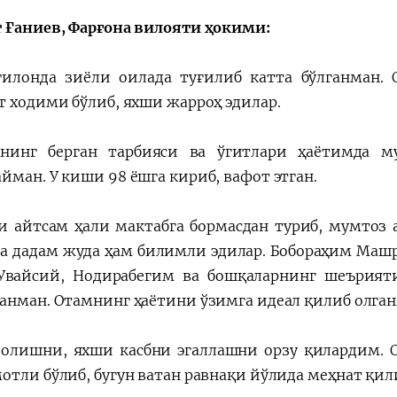
 Ғаниев, Фарғона вилояти ҳокими:
илонда зиёли оилада туғилиб катта бўлганман. 
т ходими бўлиб, яхши жарроҳ эдилар.
инг берган тарбияси ва ўгитлари ҳаётимда му
йман. У киши 98 ёшга кириб, вафот этган.
и айтсам ҳали мактабга бормасдан туриб, мумтоз 
а дадам жуда ҳам билимли эдилар. Бобораҳим Машра
Увайсий, Нодирабегим ва бошқаларнинг шеърият
анман. Отамнинг ҳаётини ўзимга идеал қилиб олган
олишни, яхши касбни эгаллашни орзу қилардим. 
отли бўлиб, бугун ватан равнақи йўлида меҳнат қи