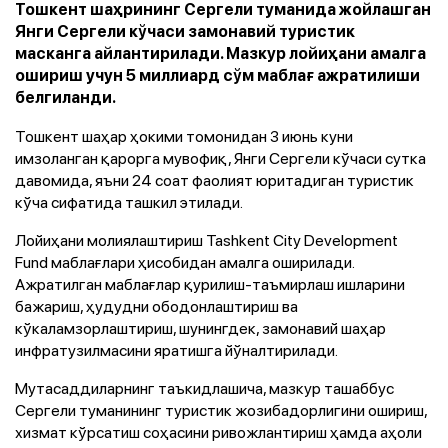
Тошкент шаҳрининг Сергели туманида жойлашган
Янги Сергели кўчаси замонавий туристик
масканга айлантирилади. Мазкур лойиҳани амалга
ошириш учун 5 миллиард сўм маблағ ажратилиши
белгиланди.
Тошкент шаҳар ҳокими томонидан 3 июнь куни
имзоланган қарорга мувофиқ, Янги Сергели кўчаси сутка
давомида, яъни 24 соат фаолият юритадиган туристик
кўча сифатида ташкил этилади.
Лойиҳани молиялаштириш Tashkent City Development
Fund маблағлари ҳисобидан амалга оширилади.
Ажратилган маблағлар қурилиш-таъмирлаш ишларини
бажариш, ҳудудни ободонлаштириш ва
кўкаламзорлаштириш, шунингдек, замонавий шаҳар
инфратузилмасини яратишга йўналтирилади.
Мутасаддиларнинг таъкидлашича, мазкур ташаббус
Сергели туманининг туристик жозибадорлигини ошириш,
хизмат кўрсатиш соҳасини ривожлантириш ҳамда аҳоли