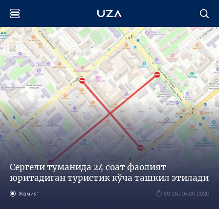
Сергели туманида 24 соат фаолият
юритадиган туристик кўча ташкил этилади
Жамият
09:28 / 04.06.2026