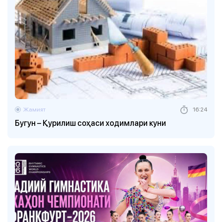
Жамият
16:24
Бугун – Қурилиш соҳаси ходимлари куни