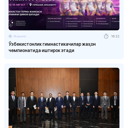
Жамият
16:22
Ўзбекистонлик гимнастикачилар жаҳон
чемпионатида иштирок этади