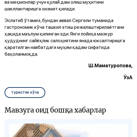
ва меҳмонлар учун қулай дам олиш муҳитини
шакллантиришга хизмат қилади.
Эслатиб ўтамиз, бундан аввал Сергели туманида
гастрономик кўча ташкил этиш режалаштирилаётгани
ҳақида маълум қилинган эди. Янги лойиҳа мазкур
ҳудуднинг сайёҳлик салоҳиятини янада юксалтиришга
қаратилган навбатдаги муҳим қадам сифатида
баҳоланмоқда.
Ш.Маматуропова,
ЎзА
туристик кўча
Мавзуга оид бошқа хабарлар