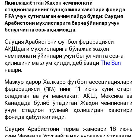
Яқинлашаётган Жаҳон чемпионати
стадионларининг бўш қолиши хавотири фонида
FIFA учун кутилмаган ечим пайдо бўлди: Саудия
Арабистони мухлисларига барча ўйинлар учун
бепул чипта совға қилмоқда.
Саудия Арабистони футбол федерацияси
АҚШдаги мухлисларига бўлажак жаҳон
чемпионати ўйинлари учун бепул чипта совға
қилишини маълум қилди, деб ёзади
The Sun
нашри.
Мазкур қарор Халқаро футбол ассоциациялари
федерацияси (
нинг 11 июнь куни старт
FIFA)
оладиган ва уч мамлакат: АҚШ, Мексика ва
Канадада бўлиб ўтадиган Жаҳон чемпионати
учун стадион тўлмай қолишидан хавотири
фонида қабул қилинди.
Саудия Арабистони терма жамоаси 16 июнь
куни Маямида Уругвайга илк учрашуви ўтказади.