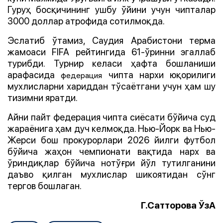
Гуруҳ босқичининг ушбу ўйини учун чипталар
3000 доллар атрофида сотилмоқда.
Эслатиб ўтамиз, Саудия Арабистони терма
жамоаси FIFA рейтингида 61-ўринни эгаллаб
турибди. Турнир келаси ҳафта бошланиши
арафасида
чипта нархи юқорилиги
федерация
мухлисларни хариддан тўсаётгани учун ҳам шу
тизимни яратди.
Айни пайт федерация чипта сиёсати бўйича суд
жараёнига ҳам дуч келмоқда. Нью-Йорк ва Нью-
Жерси бош прокурорлари 2026 йилги футбол
бўйича жаҳон чемпионати вақтида нарх ва
ўриндиқлар бўйича нотўғри йўл тутилганини
даъво қилган мухлислар шикоятидан сўнг
тергов бошлаган.
Г.Сатторова ЎзА