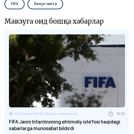
FIFA
бепул чипта
Мавзуга оид бошқа хабарлар
2026 йилги ФИФА Жаҳон чемпионати
10:32
FIFA Janni Infantinoning ehtimoliy iste’fosi haqidagi
xabarlarga munosabat bildirdi