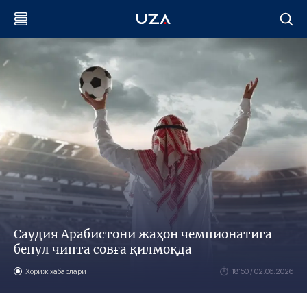
Саудия Арабистони жаҳон чемпионатига
бепул чипта совға қилмоқда
Хориж хабарлари
18:50 / 02.06.2026