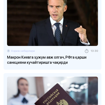
Хориж хабарлари
13:30
Макрон Киевга ҳужум авж олгач, РФга қарши
санкцияни кучайтиришга чақирди