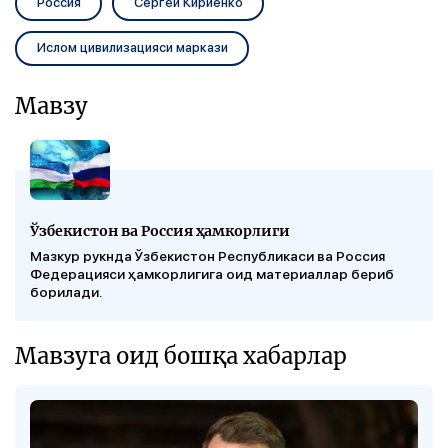
Россия
Сергей Кириенко
Ислом цивилизацияси маркази
Мавзу
Ўзбекистон ва Россия ҳамкорлиги
Мазкур рукнда Ўзбекистон Республикаси ва Россия
Федерацияси ҳамкорлигига оид материаллар бериб
борилади.
Мавзуга оид бошқа хабарлар