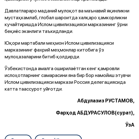
Давлатлараро маданий мулоқот ва маънавий яқинликни
мустаҳкамлаб, глобал шароитда халқаро ҳамкорликни
кучайтиришда Ислом цивилизацияси марказининг ўрни
беқиёс эканлиги таъкидланди.
Юқори мартабали меҳмон Ислом цивилизацияси
марказининг фахрий меҳмонлар китобига ўз
мулоҳазаларини битиб қолдирди.
Ўзбекистонда амалга оширилаётган кенг қамровли
ислоҳотларнинг самарасини яна бир бор намойиш этувчи
Ислом цивилизацияси маркази Россия делегациясида
катта таассурот уйғотди.
Абдулазиз РУСТАМОВ,
Фарҳод АБДУРАСУЛОВ(сурат),
ЎзА