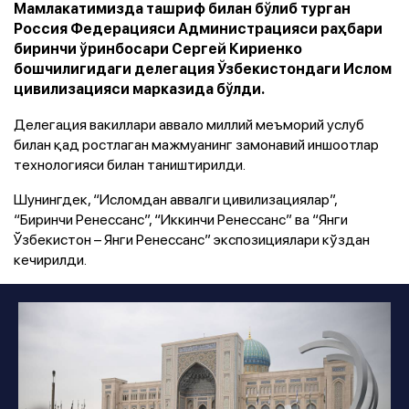
Мамлакатимизда ташриф билан бўлиб турган
Россия Федерацияси Администрацияси раҳбари
биринчи ўринбосари Сергей Кириенко
бошчилигидаги делегация Ўзбекистондаги Ислом
цивилизацияси марказида бўлди.
Делегация вакиллари аввало миллий меъморий услуб
билан қад ростлаган мажмуанинг замонавий иншоотлар
технологияси билан таништирилди.
Шунингдек, “Исломдан аввалги цивилизациялар”,
“Биринчи Ренессанс”, “Иккинчи Ренессанс” ва “Янги
Ўзбекистон – Янги Ренессанс” экспозициялари кўздан
кечирилди.