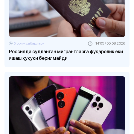
Хориж хабарлари
14:05 / 05.08.2026
Россияда судланган мигрантларга фуқаролик ёки
яшаш ҳуқуқи берилмайди