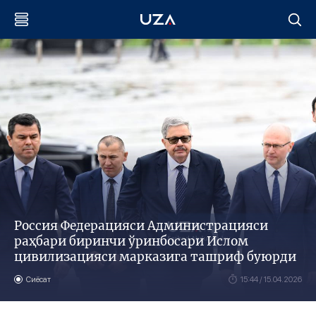
Россия Федерацияси Администрацияси
раҳбари биринчи ўринбосари Ислом
цивилизацияси марказига ташриф буюрди
Сиёсат
15:44 / 15.04.2026