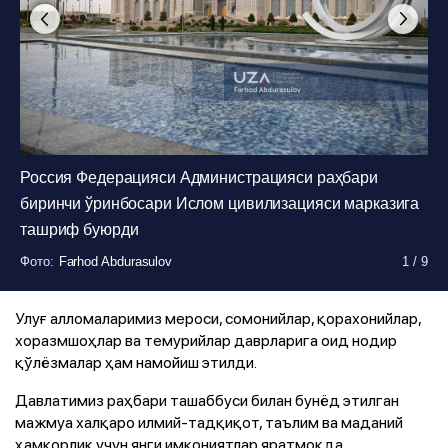
Россия Федерацияси Администрацияси раҳбари
биринчи ўринбосари Ислом цивилизацияси марказига
ташриф буюрди
Фото
Фото
Фото
Фото
Фото
Фото
:
:
:
:
:
:
Farhod Abdurasulov
Farhod Abdurasulov
Farhod Abdurasulov
Farhod Abdurasulov
Farhod Abdurasulov
Farhod Abdurasulov
1
1
1
1
1
1
/
/
/
/
/
/
9
9
9
9
9
9
Фото
Фото
:
:
Farhod Abdurasulov
Farhod Abdurasulov
1
1
/
/
9
9
Фото
:
Farhod Abdurasulov
1
/
9
Улуғ алломаларимиз мероси, сомонийлар, қорахонийлар,
хоразмшоҳлар ва темурийлар даврларига оид нодир
қўлёзмалар ҳам намойиш этилди.
Давлатимиз раҳбари ташаббуси билан бунёд этилган
мажмуа халқаро илмий-тадқиқот, таълим ва маданий
ҳамкорлик учун янги имкониятлар яратмоқда.