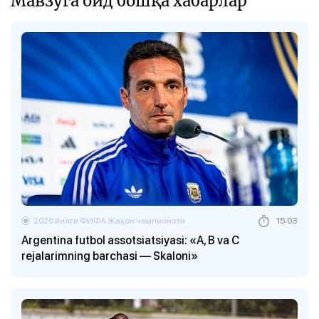
Мавзуга оид бошқа хабарлар
2026 йилги ФИФА Жаҳон чемпионати
15:03
Argentina futbol assotsiatsiyasi: «A, B va C
rejalarimning barchasi — Skaloni»