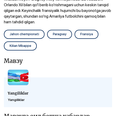
Orlando Xil bilan qo‘l berib ko‘rishmagani uchun keskin tanqid
qilgan edi. Keyinchalik fransiyalik hujumchi bu bayonotga javob
qaytargan, shundan so‘ng Amarilya futbolchini qamoq bilan
ham tahdid qilgan.
Jahon chempionati
Paragvay
Fransiya
Kilian Mbappe
Мавзу
Yangiliklar
Yangiliklar