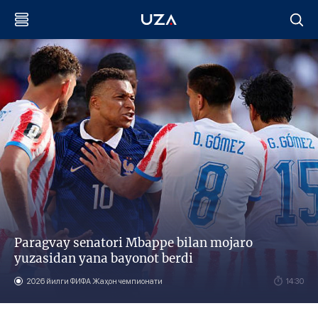
Paragvay senatori Mbappe bilan mojaro
yuzasidan yana bayonot berdi
2026 йилги ФИФА Жаҳон чемпионати
14:30