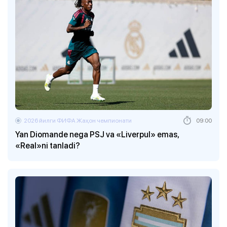
2026 йилги ФИФА Жаҳон чемпионати
09:00
Yan Diomande nega PSJ va «Liverpul» emas,
«Real»ni tanladi?