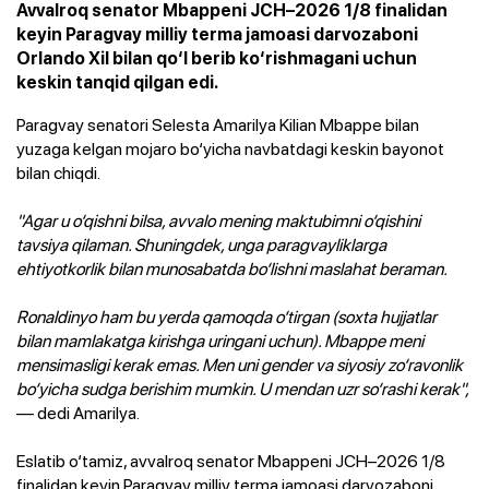
Avvalroq senator Mbappeni JCH–2026 1/8 finalidan
keyin Paragvay milliy terma jamoasi darvozaboni
Orlando Xil bilan qo‘l berib ko‘rishmagani uchun
keskin tanqid qilgan edi.
Paragvay senatori Selesta Amarilya Kilian Mbappe bilan
yuzaga kelgan mojaro bo‘yicha navbatdagi keskin bayonot
bilan chiqdi.
"Agar u o‘qishni bilsa, avvalo mening maktubimni o‘qishini
tavsiya qilaman. Shuningdek, unga paragvayliklarga
ehtiyotkorlik bilan munosabatda bo‘lishni maslahat beraman.
Ronaldinyo ham bu yerda qamoqda o‘tirgan (soxta hujjatlar
bilan mamlakatga kirishga uringani uchun). Mbappe meni
mensimasligi kerak emas. Men uni gender va siyosiy zo‘ravonlik
bo‘yicha sudga berishim mumkin. U mendan uzr so‘rashi kerak",
— dedi Amarilya.
Eslatib o‘tamiz, avvalroq senator Mbappeni JCH–2026 1/8
finalidan keyin Paragvay milliy terma jamoasi darvozaboni