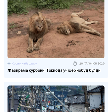
Хориж хабарлари
20:47 / 04.08.2026
Жазирама қурбони: Токиода уч шер нобуд бўлди