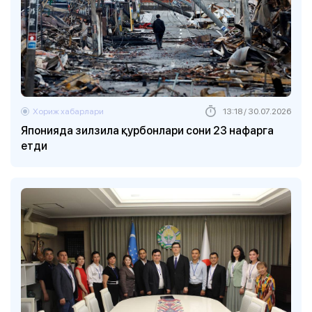
Хориж хабарлари
13:18 / 30.07.2026
Японияда зилзила қурбонлари сони 23 нафарга
етди