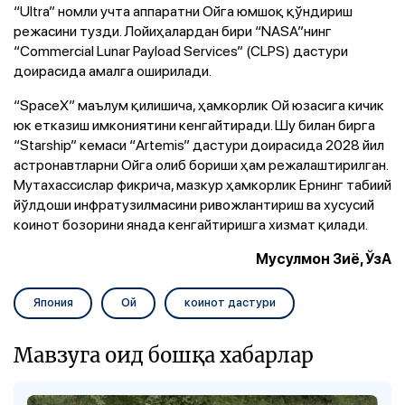
“Ultra” номли учта аппаратни Ойга юмшоқ қўндириш
режасини тузди. Лойиҳалардан бири “NASA”нинг
“Commercial Lunar Payload Services” (CLPS) дастури
доирасида амалга оширилади.
“SpaceX” маълум қилишича, ҳамкорлик Ой юзасига кичик
юк етказиш имкониятини кенгайтиради. Шу билан бирга
“Starship” кемаси “Artemis” дастури доирасида 2028 йил
астронавтларни Ойга олиб бориши ҳам режалаштирилган.
Мутахассислар фикрича, мазкур ҳамкорлик Ернинг табиий
йўлдоши инфратузилмасини ривожлантириш ва хусусий
коинот бозорини янада кенгайтиришга хизмат қилади.
Мусулмон Зиё, ЎзА
Япония
Ой
коинот дастури
Мавзуга оид бошқа хабарлар