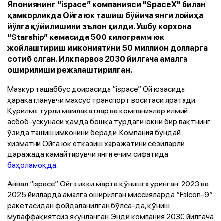
Япониянинг “ispace” компанияси "SpaceX" билан
ҳамкорликда Ойга юк ташиш бўйича янги лойиҳа
йўлга қўйилишини эълон қилди. Ушбу корхона
“Starship” кемасида 500 килограмм юк
жойлаштириш имкониятини 50 миллион долларга
сотиб олган. Илк парвоз 2030 йилгача амалга
оширилиши режалаштирилган.
Мазкур ташаббус доирасида “ispace” Ой юзасида
ҳаракатланувчи махсус транспорт воситаси яратади.
Қурилма турли мамлакатлар ва компаниялар илмий
асбоб-ускунаси ҳамда бошқа турдаги юкни бир вақтнинг
ўзида ташиш имконини беради. Компания бундай
хизматни Ойга юк етказиш харажатини сезиларли
даражада камайтирувчи янги ечим сифатида
баҳоламоқда
.
Аввал “ispace” Ойга икки марта қўнишга уринган: 2023 ва
2025 йилларда амалга оширилган миссияларда “Falcon-9”
ракетасидан фойдаланилган бўлса-да, қўниш
муваффақиятсиз якунланган. Энди компания 2030 йилгача