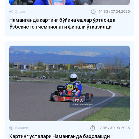
Спорт
14:33 / 07.04.2026
Наманганда картинг бўйича ёшлар ўртасида
Ўзбекистон чемпионати финали ўтказилди
Жамият
12:35 / 30.03.2026
Картинг усталари Наманганда баҳслашди