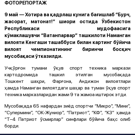
ФОТОРЕПОРТАЖ
9 май — Хотира ва қадрлаш кунига бағишлаб “Бурч,
жасорат, матонат!” шиори остида Ўзбекистон
Республикаси мудофаасига
кўмаклашувчи “Ватанпарвар” ташкилоти Наманган
вилояти Кенгаши ташаббуси билан картинг бўйича
вилоят чемпионатининг биринчи босқич
мусобақаси ўтказилди.
Учқўрғон тумани ўқув спорт техника маркази
картодромида ташкил этилган мусобақада
Тошкент шаҳри, Фарғона, Андижон вилоятлари
ҳамда Наманган вилоятдаги шаҳар ва туман ўқув спорт
техника марказларидан жами 9 та жамоа иштирок этди.
Мусобақада 65 нафардан зиёд спортчи “Микро”, “Мини”,
“Супермини”, “ОК-Жуниор”, “Патриот”, “КФ”, “КЗ” ҳамда
“Т–4 Патриот ўсмирлар” синфлари бўйича баҳс олиб
борди.