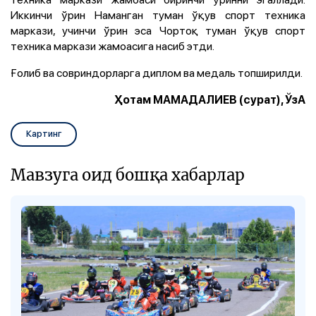
Иккинчи ўрин Наманган туман ўқув спорт техника
маркази, учинчи ўрин эса Чортоқ туман ўқув спорт
техника маркази жамоасига насиб этди.
Ғолиб ва совриндорларга диплом ва медаль топширилди.
Ҳотам МАМАДАЛИЕВ (сурат), ЎзА
Картинг
Мавзуга оид бошқа хабарлар