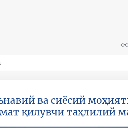
навий ва сиёсий моҳият
мат қилувчи таҳлилий м