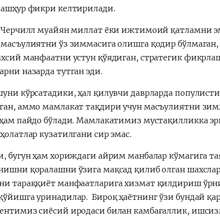
машҳур фикри келтирилади.
а Черчилл муайян миллат ёки ижтимоий қатламни эм
 масъулиятни ўз зиммасига олишга қодир бўлмаган
ахсий манфаатни устун қўядиган, стратегик фикрла
арни назарда тутган эди.
шуни кўрсатадики, ҳал қилувчи даврларда популист
ган, аммо мамлакат тақдири учун масъулиятни зим
 ҳам пайдо бўлади. Мамлакатимиз мустақилликка эр
ҳолатлар кузатилгани сир эмас.
и, бугун ҳам хориждаги айрим манбалар кўмагига тая
нишни қоралашни ўзига мақсад қилиб олган шахслар 
ни тараққиёт манфаатларига хизмат қилдириш ўрни
қўйишга уринадилар. Бироқ ҳаётнинг ўзи бундай қа
ентимиз сиёсий иродаси билан камбағаллик, ишси