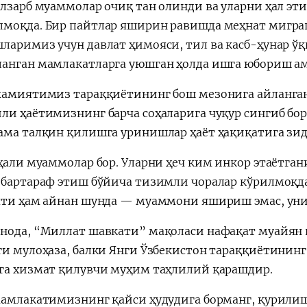
олзарб муаммолар очиқ тан олинди ва уларни ҳал эт
моқда. Бир пайтлар яширин равишда меҳнат мигра
ларимиз учун давлат ҳимояси, тил ва касб-ҳунар ў
анган мамлакатларга уюшган ҳолда ишга юбориш ам
жамиятимиз тараққиётининг бош мезонига айланга
ли ҳаётимизнинг барча соҳаларига чуқур сингиб борм
ама талқин қилишга уринишлар ҳаёт ҳақиқатига зид
ҳали муаммолар бор. Уларни ҳеч ким инкор этаётгани
 бартараф этиш бўйича тизимли чоралар кўрилмоқд
яти ҳам айнан шунда — муаммони яшириш эмас, уни
нода, “Миллат шавкати” мақоласи нафақат муайян 
ги мулоҳаза, балки Янги Ўзбекистон тараққиётинин
га хизмат қилувчи муҳим таҳлилий қарашдир.
мамлакатимизнинг қайси ҳудудига борманг, қурили