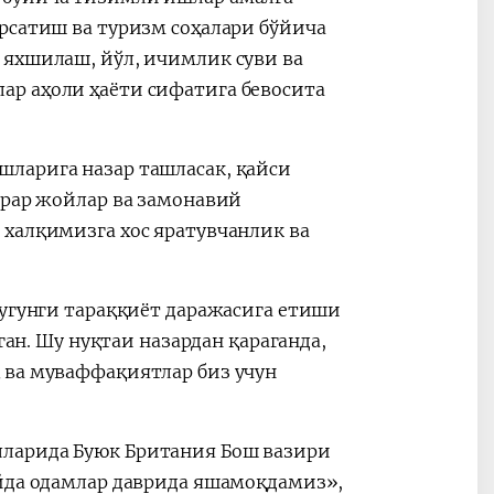
рсатиш ва туризм соҳалари бўйича
 яхшилаш, йўл, ичимлик суви ва
ар аҳоли ҳаёти сифатига бевосита
ларига назар ташласак, қайси
урар жойлар ва замонавий
 халқимизга хос яратувчанлик ва
бугунги тараққиёт даражасига етиши
ган. Шу нуқтаи назардан қараганда,
 ва муваффақиятлар биз учун
лларида Буюк Британия Бош вазири
айда одамлар даврида яшамоқдамиз»,