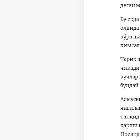
деган 
Бу ерд
олдида
кўра ш
кимсал
Тарих 
чиқади
кучлар
бундай 
Афсуск
янгила
танқид
қарши 
Презид