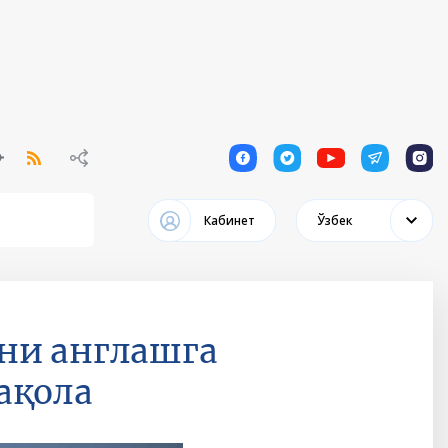
1
1
1
1
1
Кабинет
Ўзбек
ни англашга
ақола