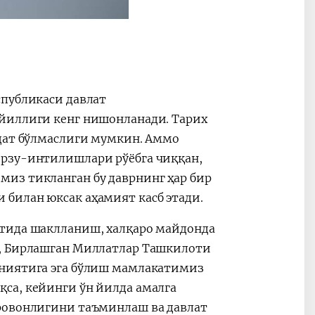
2030”
Президент Шавкат
2026 йил –
спубликаси давлат
Мирзиёев
Маҳаллани
раислигида
ривожланти
йиллиги кенг нишонланади. Тарих
ўтказилган
жамиятни
ддат бўлмаслиги мумкин. Аммо
видеоселектор
юксалтириш
рзу-интилишлари рўёбга чиққан,
йиғилишлари
из тикланган бу даврнинг ҳар бир
билан юксак аҳамият касб этади.
тида шаклланиш, халқаро майдонда
ш, Бирлашган Миллатлар Ташкилоти
ониятига эга бўлиш мамлакатимиз
са, кейинги ўн йилда амалга
аровонлигини таъминлаш ва давлат