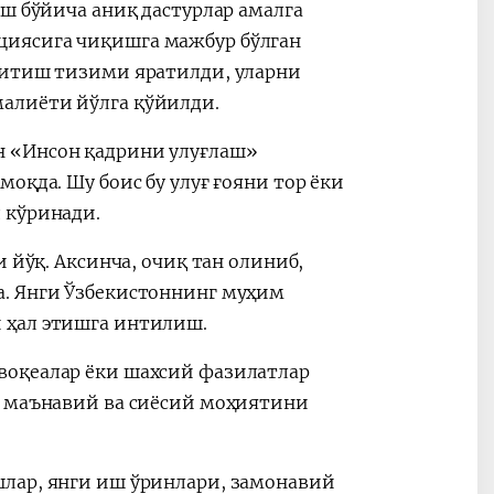
иш бўйича аниқ дастурлар амалга
циясига чиқишга мажбур бўлган
қитиш тизими яратилди, уларни
алиёти йўлга қўйилди.
н «Инсон қадрини улуғлаш»
оқда. Шу боис бу улуғ ғояни тор ёки
 кўринади.
 йўқ. Аксинча, очиқ тан олиниб,
а. Янги Ўзбекистоннинг муҳим
 ҳал этишга интилиш.
воқеалар ёки шахсий фазилатлар
г маънавий ва сиёсий моҳиятини
шлар, янги иш ўринлари, замонавий