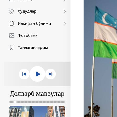
Ҳудудлар
Илм-фан бўлими
Фотобанк
Танлаганларим
Долзарб мавзулар