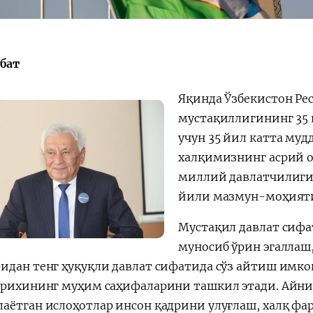
бат
Қарор ва ижро
“Ўзбекистон – 
Яқинда Ўзбекистон Ре
стратегияси
мустақиллигининг 35 
учун 35 йил катта му
халқимизнинг асрий о
миллий давлатчилигим
йили мазмун-моҳияти 
Мустақил давлат сифа
муносиб ўрин эгалла
идан тенг ҳуқуқли давлат сифатида сўз айтиш имк
арихининг муҳим саҳифаларини ташкил этади. Айниқ
аётган ислоҳотлар инсон қадрини улуғлаш, халқ ф