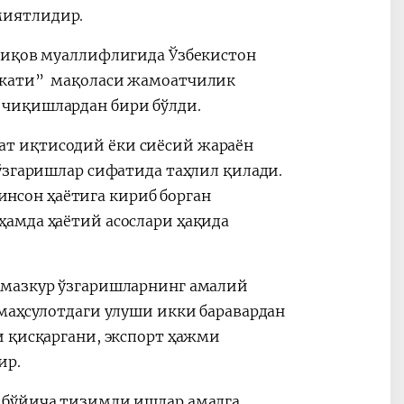
миятлидир.
фиқов муаллифлигида Ўзбекистон
вкати” мақоласи жамоатчилик
 чиқишлардан бири бўлди.
т иқтисодий ёки сиёсий жараён
ўзгаришлар сифатида таҳлил қилади.
 инсон ҳаётига кириб борган
амда ҳаётий асослари ҳақида
 мазкур ўзгаришларнинг амалий
 маҳсулотдаги улуши икки баравардан
и қисқаргани, экспорт ҳажми
ир.
 бўйича тизимли ишлар амалга