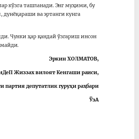
лар кўзга ташланади. Энг муҳими, бу
 дунёқараши ва эртанги кунга
ди. Чунки ҳар қандай ўзгариш инсон
лмайди.
Эркин ХОЛМАТОВ,
иДеП Жиззах вилоят Кенгаши раиси,
и партия депутатлик гуруҳи раҳбари
ЎзА