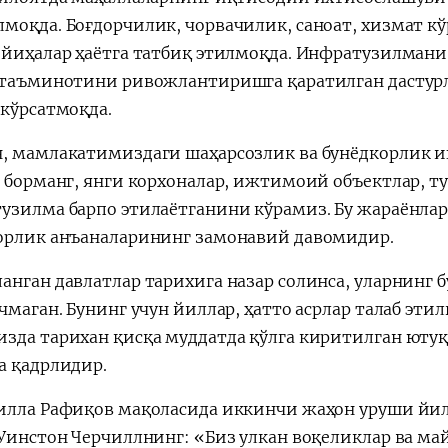
моқда. Боғдорчилик, чорвачилик, саноат, хизмат кў
ойиҳалар ҳаётга татбиқ этилмоқда. Инфратузилмани
 таъминотини ривожлантиришга қаратилган дастурл
 кўрсатмоқда.
, мамлакатимиздаги шаҳарсозлик ва бунёдкорлик иш
а борманг, янги корхоналар, ижтимоий объектлар, т
узилма барпо этилаётганини кўрамиз. Бу жараёнлар
орлик анъаналарининг замонавий давомидир.
анган давлатлар тарихига назар солинса, уларнинг 
чмаган. Бунинг учун йиллар, ҳатто асрлар талаб этил
зда тарихан қисқа муддатда қўлга киритилган ютуқ
а қадрлидир.
илла Рафиқов мақоласида иккинчи жаҳон уруши йи
 Уинстон Черчиллнинг: «Биз улкан воқеликлар ва м