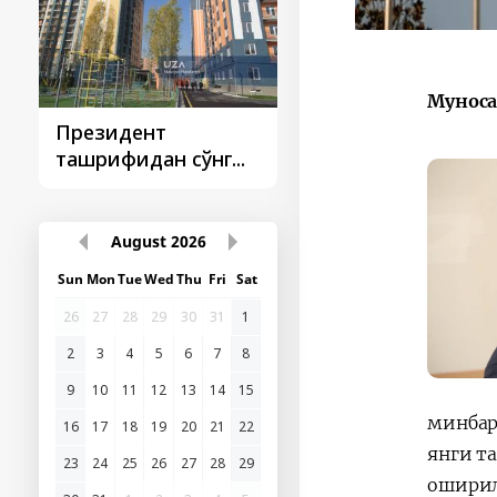
Муноса
Президент
Президент
ташрифидан сўнг...
ташрифлари
August
2026
Sun
Mon
Tue
Wed
Thu
Fri
Sat
26
27
28
29
30
31
1
2
3
4
5
6
7
8
9
10
11
12
13
14
15
минбар
16
17
18
19
20
21
22
янги т
23
24
25
26
27
28
29
оширил