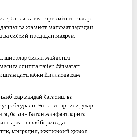
ас, балки катта тарихий синовлар
, давлат ва жамият манфаатларидан
ш ва сиёсий иродадан маҳрум
ик шиорлар билан майдонга
масига олишга тайёр бўлмаган
ишган дастлабки йилларда ҳам
ниб, ҳар қандай ўзгариш ва
учраб туради. Энг ачинарлиси, улар
га, баъзан Ватан манфаатларига
рашларга жавоб бермоқда.
злик, миграция, ижтимоий ҳимоя