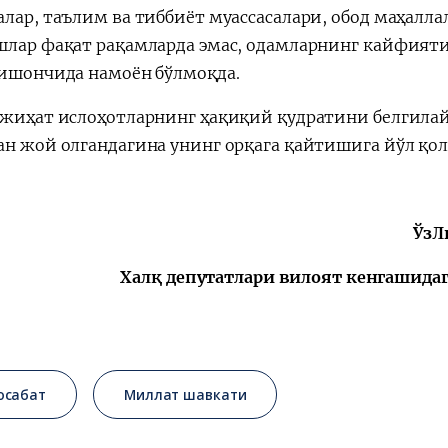
лар, таълим ва тиббиёт муассасалари, обод маҳалла
шлар фақат рақамларда эмас, одамларнинг кайфияти,
 ишончида намоён бўлмоқда.
 жиҳат ислоҳотларнинг ҳақиқий қудратини белгилай
ан жой олгандагина унинг орқага қайтишига йўл қо
ЎзЛ
Халқ депутатлари вилоят кенгашидаг
осабат
Миллат шавкати