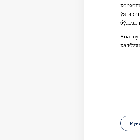
корхона
ўзгари
бўлган
Ана шу
қалбид
Мун