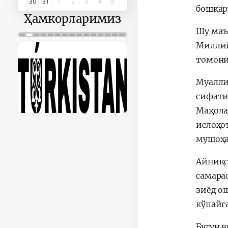
30
31
1
2
3
4
5
бошқар
Ҳамкорларимиз
Шу маъ
Миллий
томони
Муалли
сифати
Мақолад
ислоҳо
мушоҳа
Айниқс
самара
зиёд о
кўпайг
Бугун 