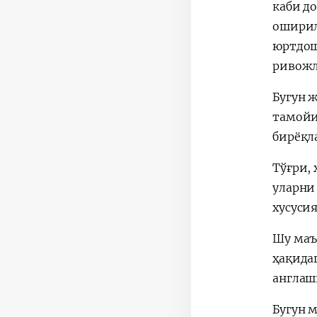
каби д
оширил
юртдош
ривожл
Бугун 
тамойи
бирёқл
Тўғри, 
уларни
хусуси
Шу маъ
ҳақида
англаш
Бугун 