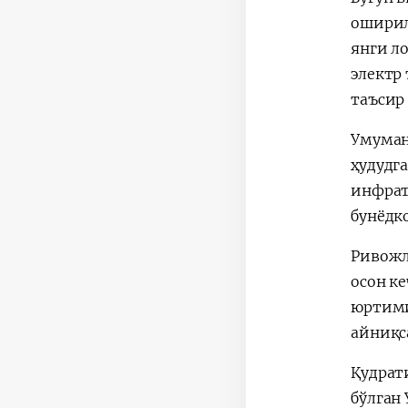
оширил
янги л
электр
таъсир
Умуман
ҳудудг
инфрат
бунёдк
Ривожл
осон ке
юртими
айниқс
Қудрат
бўлган