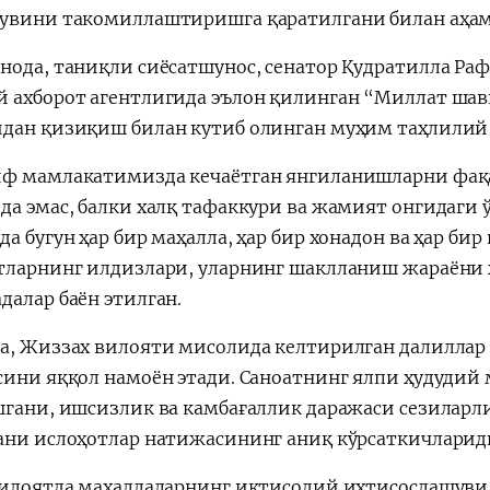
увини такомиллаштиришга қаратилгани билан аҳа
нода, таниқли сиёсатшунос, сенатор Қудратилла Ра
 ахборот агентлигида эълон қилинган “Миллат ша
дан қизиқиш билан кутиб олинган муҳим таҳлилий
ф мамлакатимизда кечаётган янгиланишларни фақа
да эмас, балки халқ тафаккури ва жамият онгидаги 
а бугун ҳар бир маҳалла, ҳар бир хонадон ва ҳар бир
тларнинг илдизлари, уларнинг шаклланиш жараёни ҳ
далар баён этилган.
а, Жиззах вилояти мисолида келтирилган далиллар
сини яққол намоён этади. Саноатнинг ялпи ҳудудий
шгани, ишсизлик ва камбағаллик даражаси сезиларл
ани ислоҳотлар натижасининг аниқ кўрсаткичларид
вилоятда маҳаллаларнинг иқтисодий ихтисослашуви