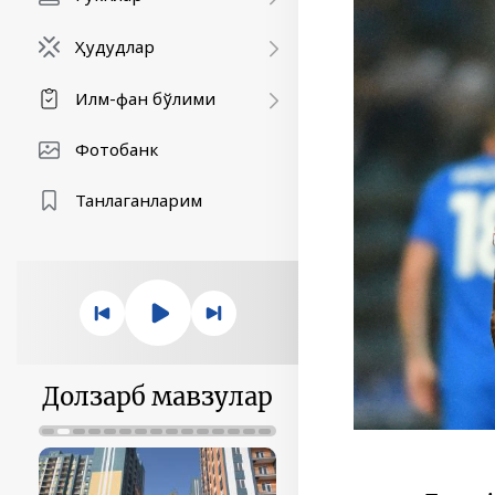
Ҳудудлар
Илм-фан бўлими
Фотобанк
Танлаганларим
Долзарб мавзулар