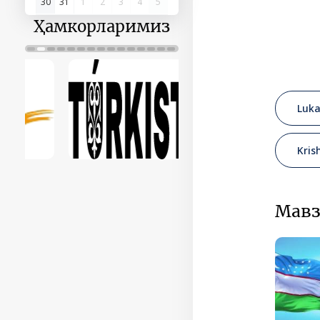
30
31
1
2
3
4
5
Ҳамкорларимиз
Luka
Kris
Мавз