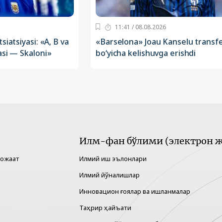
11:41 / 08.08.2026
siatsiyasi: «A, B va
«Barselona» Joau Kanselu transfe
asi — Skaloni»
bo‘yicha kelishuvga erishdi
Илм-фан бўлими (электрон ж
рожаат
Илмий иш эълонлари
Илмий йўналишлар
Инновацион ғоялар ва ишланмалар
Таҳрир ҳайъати