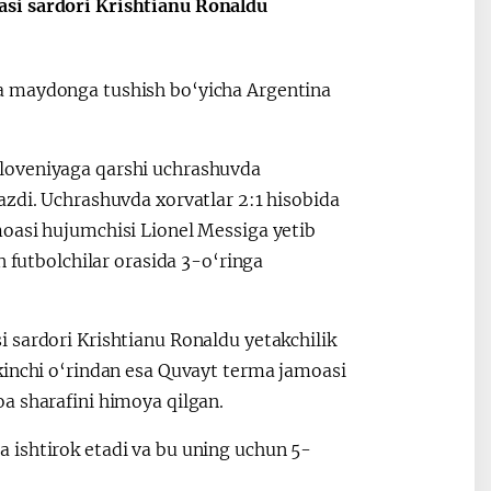
asi sardori Krishtianu Ronaldu
a maydonga tushish bo‘yicha Argentina
2030”
Президент Шавкат
2026 йил –
Мирзиёев
Маҳаллани
loveniyaga qarshi uchrashuvda
раислигида
ривожланти
azdi. Uchrashuvda xorvatlar 2:1 hisobida
ўтказилган
жамиятни
moasi hujumchisi Lionel Messiga yetib
видеоселектор
юксалтириш
йиғилишлари
n futbolchilar orasida 3-o‘ringa
 sardori Krishtianu Ronaldu yetakchilik
kinchi o‘rindan esa Quvayt terma jamoasi
oa sharafini himoya qilgan.
 ishtirok etadi va bu uning uchun 5-