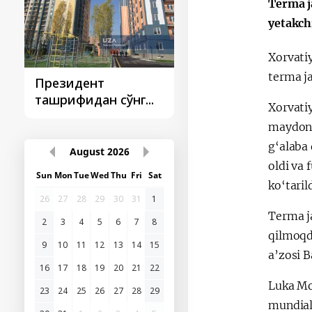
Terma j
yetakch
Xorvati
terma ja
Президент
Президент
ташрифидан сўнг...
ташрифлари
Xorvati
maydong
g‘alaba
August
2026
oldi va 
Sun
Mon
Tue
Wed
Thu
Fri
Sat
ko‘tarild
26
27
28
29
30
31
1
Terma j
2
3
4
5
6
7
8
qilmoqd
9
10
11
12
13
14
15
a’zosi 
16
17
18
19
20
21
22
Luka Mo
23
24
25
26
27
28
29
mundial