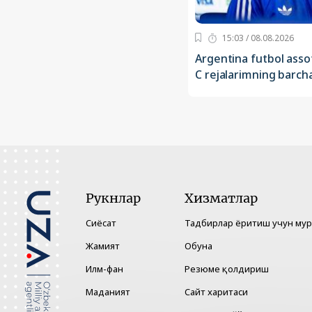
15:03 / 08.08.2026
Argentina futbol assot
C rejalarimning barch
Рукнлар
Хизматлар
Сиёсат
Тадбирлар ёритиш учун му
Жамият
Обуна
Илм-фан
Резюме қолдириш
Маданият
Сайт харитаси