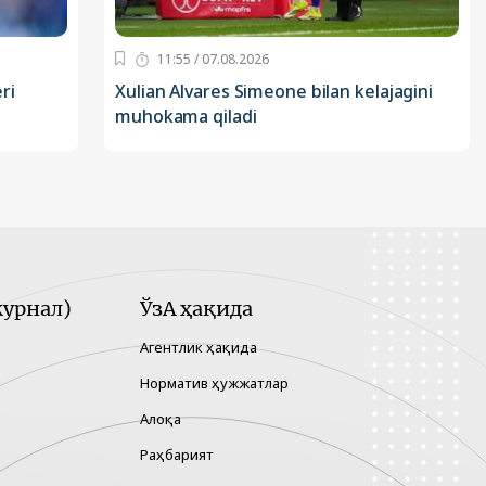
11:55 / 07.08.2026
ri
Xulian Alvares Simeone bilan kelajagini
muhokama qiladi
урнал)
ЎзА ҳақида
Агентлик ҳақида
Норматив ҳужжатлар
Алоқа
Раҳбарият