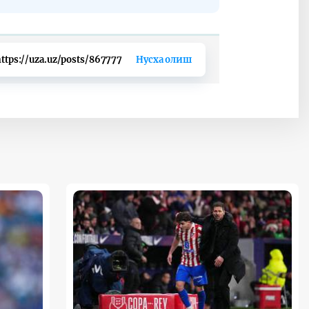
ttps://uza.uz/posts/867777
Нусха олиш