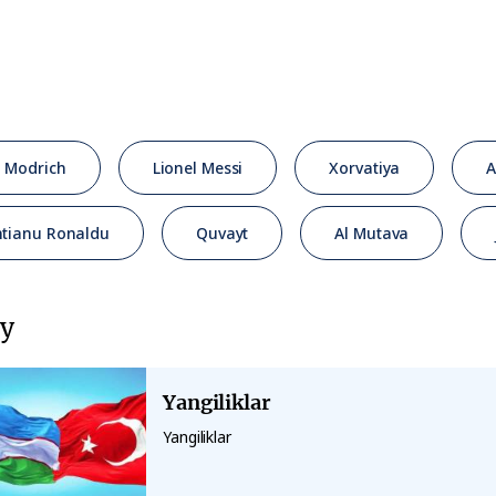
 Modrich
Lionel Messi
Xorvatiya
A
htianu Ronaldu
Quvayt
Al Mutava
у
Yangiliklar
Yangiliklar