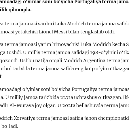
amoadagi o‘yinlar soni bo‘yicha Portugaliya terma jamo
ilik qilmoqda.
ya terma jamoasi sardori Luka Modrich terma jamoa safid
moasi yetakchisi Lionel Messi bilan tenglashib oldi.
Қарор ва ижро
“Ўзбекистон – 
стратегияси
ya terma jamoasi yarim himoyachisi Luka Modrich kecha S
a tushdi. U milliy terma jamoa safidagi 198-o‘yinini o‘tk
 qozondi. Ushbu natija orqali Modrich Argentina terma ja
futbol tarixida terma jamoa safida eng ko‘p o‘yin o‘tkazga
i.
amoadagi o‘yinlar soni bo‘yicha Portugaliya terma jamoasi
a. U milliy jamoa tarkibida 227ta uchrashuv o‘tkazgan. Ik
Badir Al-Mutava joy olgan. U 202ta bellashuvda terma jam
drich Xorvatiya terma jamoasi safida jahon chempionatida
 bo‘ladi.