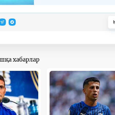
h
ошқа хабарлар