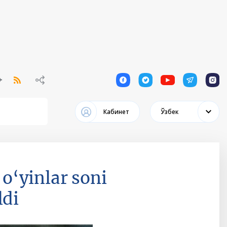
1
1
1
1
1
Кабинет
Ўзбек
o‘yinlar soni
ldi