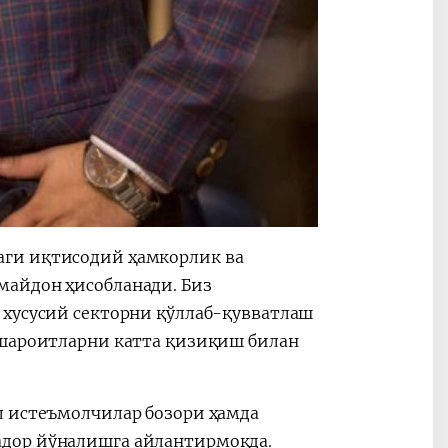
аги иқтисодий ҳамкорлик ва
майдон ҳисобланади. Биз
 хусусий секторни қўллаб-қувватлаш
 шароитларни катта қизиқиш билан
л истеъмолчилар бозори ҳамда
адор йўналишга айлантирмоқда.