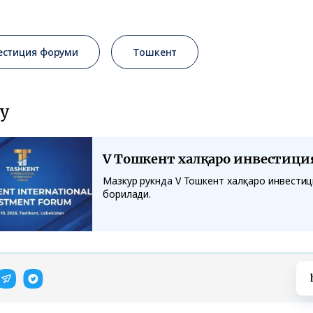
естиция форуми
Тошкент
у
V Тошкент халқаро инвестици
Мазкур рукнда V Тошкент халқаро инвести
борилади.