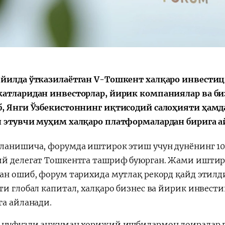
Қарор ва ижро
“Ўзбекистон – 
стратегияси
йилда ўтказилаётган V-Тошкент халқаро инвести
атларидан инвесторлар, йирик компаниялар ва би
, Янги Ўзбекистоннинг иқтисодий салоҳияти ҳам
 этувчи муҳим халқаро платформалардан бирига а
ланишича, форумда иштирок этиш учун дунёнинг 10
й делегат Тошкентга ташриф буюрган. Жами иштирок
ан ошиб, форум тарихида мутлақ рекорд қайд этилди
ти глобал капитал, халқаро бизнес ва йирик инвест
га айланади.
 нуфузли анжуман хорижий ишбилармон доиралар в