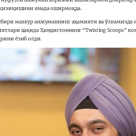
 қизиқишини янада оширмоқда.
хбири мазкур анжуманнинг аҳамияти ва ўлкамизда 
ятлари ҳақида Ҳиндистоннинг “Twisting Scoops” к
рини ёзиб олди.