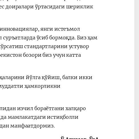
ес доиралари ўртасидаги шериклик
 инновациялар, янги истеъмол
 суръатларда ўсиб бормоқда. Биз ҳам
кўрсатиш стандартларини устувор
екистон бозори биз учун катта
ҳаларини йўлга қўйиш, балки икки
 муддатли ҳамкорликни
лидан изчил бораётгани халқаро
ида мамлакатдаги истиқболли
дан манфаатдормиз.