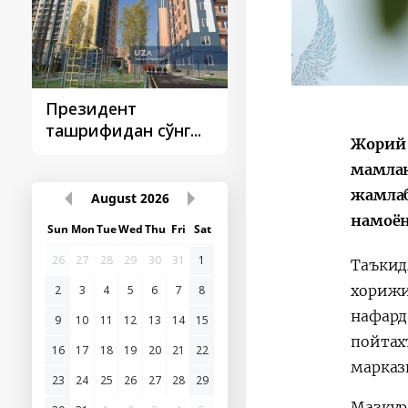
Президент
Президент
ташрифидан сўнг...
ташрифлари
Жорий 
мамлак
жамлаб
August
2026
намоён
Sun
Mon
Tue
Wed
Thu
Fri
Sat
26
27
28
29
30
31
1
Таъкид
хорижи
2
3
4
5
6
7
8
нафард
9
10
11
12
13
14
15
пойтах
16
17
18
19
20
21
22
марказ
23
24
25
26
27
28
29
Мазкур