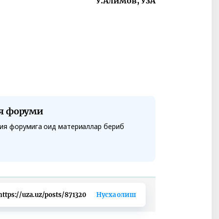
Ў.Алимов, ЎзА
я форуми
ция форумига оид материаллар бериб
https://uza.uz/posts/871320
Нусха олиш