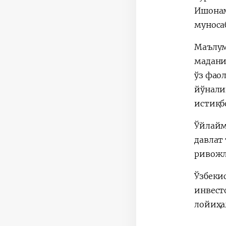
Ишонам
муноса
Маълум
мадани
ўз фао
йўнали
истиқбо
Ўйлайм
давлат
ривожл
Ўзбеки
инвест
лойиҳа