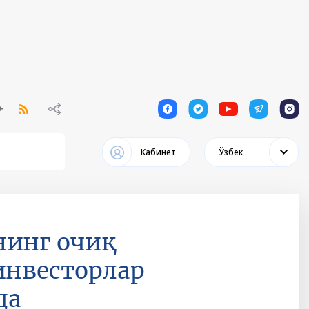
1
1
1
1
1
Кабинет
Ўзбек
нинг очиқ
инвесторлар
да