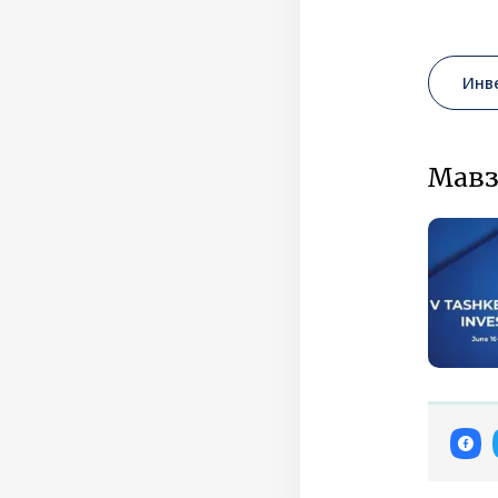
Инв
Мавз