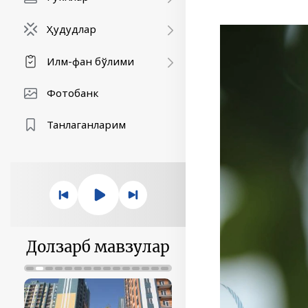
Ҳудудлар
Илм-фан бўлими
Фотобанк
Танлаганларим
Долзарб мавзулар