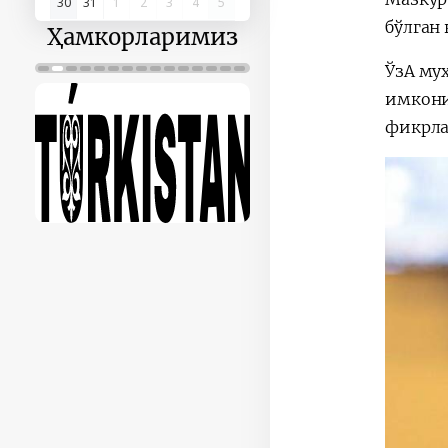
30
31
1
2
3
4
5
бўлган
Ҳамкорларимиз
ЎзА му
имкони
фикрла