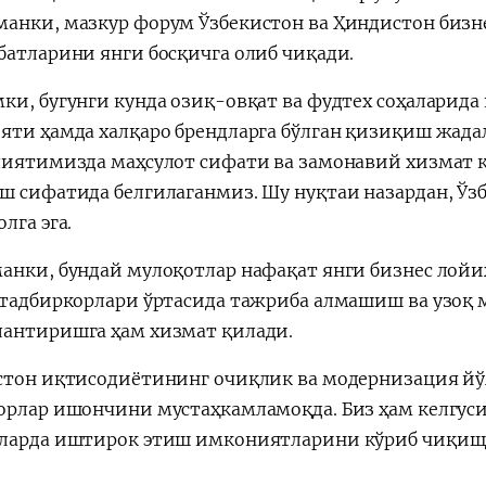
анки, мазкур форум Ўзбекистон ва Ҳиндистон бизн
батларини янги босқичга олиб чиқади.
ки, бугунги кунда озиқ-овқат ва фудтех соҳаларида
яти ҳамда халқаро брендларга бўлган қизиқиш жадал
лиятимизда маҳсулот сифати ва замонавий хизмат 
ш сифатида белгилаганмиз. Шу нуқтаи назардан, Ўзб
лга эга.
анки, бундай мулоқотлар нафақат янги бизнес лойи
 тадбиркорлари ўртасида тажриба алмашиш ва узоқ
антиришга ҳам хизмат қилади.
стон иқтисодиётининг очиқлик ва модернизация йў
орлар ишончини мустаҳкамламоқда. Биз ҳам келгус
ларда иштирок этиш имкониятларини кўриб чиқиш