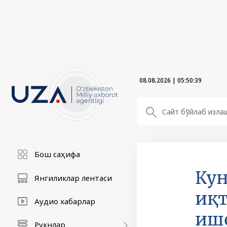
08.08.2026
|
05:50:41
Бош саҳифа
Кун
Янгиликлар лентаси
иқт
Аудио хабарлар
иш
Рукнлар