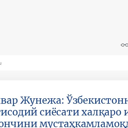
вар Жунежа: Ўзбекистон
исодий сиёсати халқаро 
ончини мустаҳкамламоқ