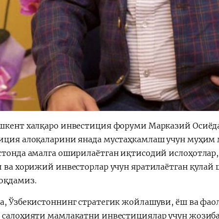
шкент халқаро инвестиция форуми Марказий Осиёд
иция алоқаларини янада мустаҳкамлаш учун муҳим 
стонда амалга оширилаётган иқтисодий ислоҳотлар,
и ва хорижий инвесторлар учун яратилаётган қулай
оқдамиз.
а, Ўзбекистоннинг стратегик жойлашуви, ёш ва фао
 салоҳияти мамлакатни инвестициялар учун жозиб