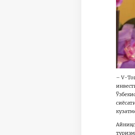
– V-То
инвест
Ўзбеки
сиёсат
кузатм
Айниқс
туризм