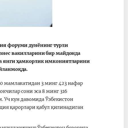
2030”
Президент Шавкат
2026 йил –
Мирзиёев
Маҳаллани
ция форуми дунёнинг турли
раислигида
ривожланти
знес вакилларини бир майдонда
ўтказилган
жамиятни
видеоселектор
юксалтириш
да янги ҳамкорлик имкониятларини
йиғилишлари
йланмоқда.
0 мамлакатидан 3 минг 423 нафар
чилар сони эса 8 минг 316
. Уч кун давомида Ўзбекистон
иция қарорлари қабул қилинадиган
акилларининг Ўзбекистон бозорига