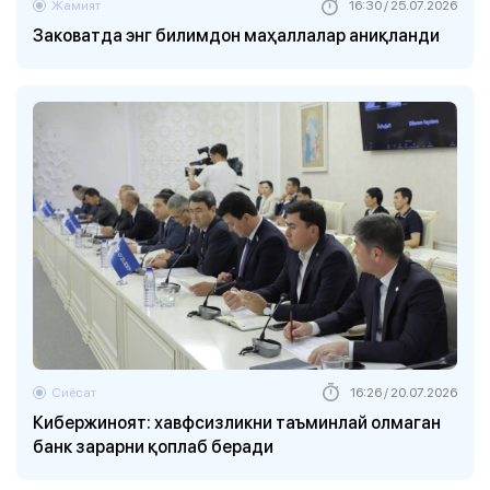
Жамият
16:30 / 25.07.2026
Заковатда энг билимдон маҳаллалар аниқланди
Сиёсат
16:26 / 20.07.2026
Кибержиноят: хавфсизликни таъминлай олмаган
банк зарарни қоплаб беради