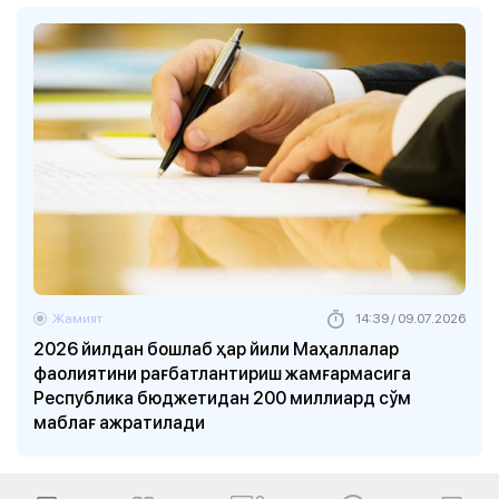
Жамият
14:39 / 09.07.2026
2026 йилдан бошлаб ҳар йили Маҳаллалар
фаолиятини рағбатлантириш жамғармасига
Республика бюджетидан 200 миллиард сўм
маблағ ажратилади