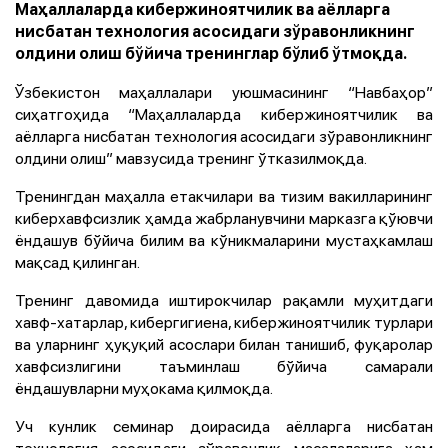
Маҳаллаларда кибержиноятчилик ва аёлларга
нисбатан технология асосидаги зўравонликнинг
олдини олиш бўйича тренинглар бўлиб ўтмоқда.
Ўзбекистон маҳаллалари уюшмасининг “Навбаҳор”
сиҳатгоҳида “Маҳаллаларда кибержиноятчилик ва
аёлларга нисбатан технология асосидаги зўравонликнинг
олдини олиш” мавзусида тренинг ўтказилмоқда.
Тренингдан маҳалла етакчилари ва тизим вакилларининг
киберхавфсизлик ҳамда жабрланувчини марказга қўювчи
ёндашув бўйича билим ва кўникмаларини мустаҳкамлаш
мақсад қилинган.
Тренинг давомида иштирокчилар рақамли муҳитдаги
хавф-хатарлар, кибергигиена, кибержиноятчилик турлари
ва уларнинг ҳуқуқий асослари билан танишиб, фуқаролар
хавфсизлигини таъминлаш бўйича самарали
ёндашувларни муҳокама қилмоқда.
Уч кунлик семинар доирасида аёлларга нисбатан
технология асосидаги зўравонлик масалаларига ҳам