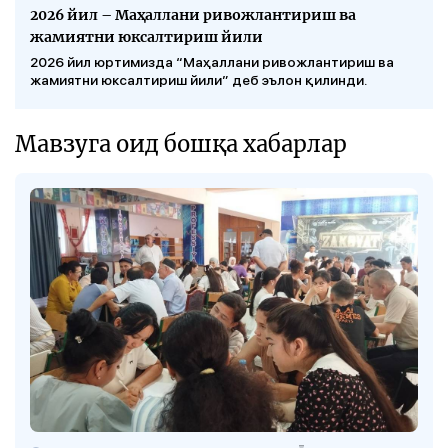
2026 йил – Маҳаллани ривожлантириш ва
жамиятни юксалтириш йили
2026 йил юртимизда “Маҳаллани ривожлантириш ва
жамиятни юксалтириш йили” деб эълон қилинди.
Мавзуга оид бошқа хабарлар