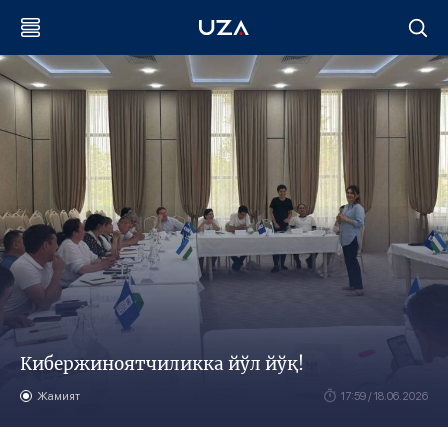
Кибержиноятчиликка йўл йўқ!
Жамият
17:59 / 18.06.2026