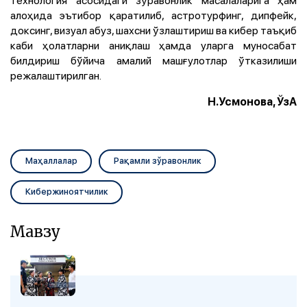
алоҳида эътибор қаратилиб, астротурфинг, дипфейк,
доксинг, визуал абуз, шахсни ўзлаштириш ва кибер таъқиб
каби ҳолатларни аниқлаш ҳамда уларга муносабат
билдириш бўйича амалий машғулотлар ўтказилиши
режалаштирилган.
Н.Усмонова, ЎзА
Маҳаллалар
Рақамли зўравонлик
Кибержиноятчилик
Мавзу