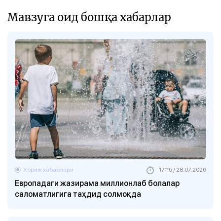
Мавзуга оид бошқа хабарлар
Хориж хабарлари
17:15 / 28.07.2026
Европадаги жазирама миллионлаб болалар
саломатлигига таҳдид солмоқда