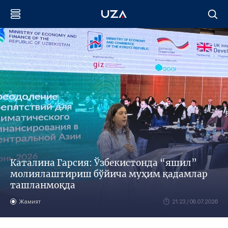
Каталина Гарсия: Ўзбекистонда “яшил”
молиялаштириш бўйича муҳим қадамлар
ташланмоқда
Жамият
21:23 / 08.07.2026