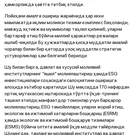
ҳамкорликда ҳаётга татбиқ этилди.
Лойиҳани амалга ошириш жараёнида ҳар икки
мамлакатда иқлим молияси тизими комплекс баҳоланди,
мавжуд эҳтиёж ва муаммолар таҳлил қилиниб, уларни
бартараф этиш бўйича миллий ҳаракатлар режалари
ишлаб чиқилди. Бу ҳужжатларда қисқа муддатли амалий
чоралар билан бир қаторда узоқ муддатли стратегик
устуворликлар ҳам белгилаб берилди.
Шу билан бирга, давлат ва хусусий молиявий
институтларнинг “яшил” молиялаштириш ҳамда ESG
инвестициялари соҳасидаги салоҳиятини оширишга
алоҳида эътибор қаратилди. Шу мақсадда 170 нафардан
ортиқ мутахассис иштирокида тўртта ўқув-тренинг
ташкил этилди, манфаатдор томонлар учун барқарор
молиялаштириш, ESG тамойиллари, уларни жорий этиш,
экологик ва ижтимоий хатарларни бошқариш (ESRM)
ҳамда экологик ва ижтимоий бошқарув тизимлари
(ESMS) бўйича олтита амалий ўқув модули тайёрланди.
Шунингдек, танланган молиявий институтлар ва давлат