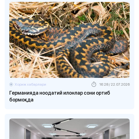
Хориж хабарлари
16:28 / 22.07.2026
Германияда ноодатий илонлар сони ортиб
бормоқда