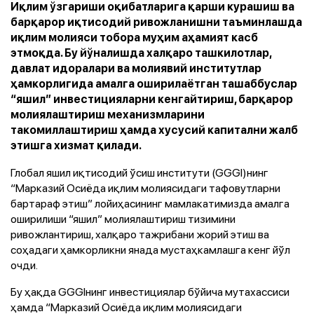
Иқлим ўзгариши оқибатларига қарши курашиш ва
барқарор иқтисодий ривожланишни таъминлашда
иқлим молияси тобора муҳим аҳамият касб
этмоқда. Бу йўналишда халқаро ташкилотлар,
давлат идоралари ва молиявий институтлар
ҳамкорлигида амалга оширилаётган ташаббуслар
“яшил” инвестицияларни кенгайтириш, барқарор
молиялаштириш механизмларини
такомиллаштириш ҳамда хусусий капитални жалб
этишга хизмат қилади.
Глобал яшил иқтисодий ўсиш институти (GGGI)нинг
“Марказий Осиёда иқлим молиясидаги тафовутларни
бартараф этиш” лойиҳасининг мамлакатимизда амалга
оширилиши “яшил” молиялаштириш тизимини
ривожлантириш, халқаро тажрибани жорий этиш ва
соҳадаги ҳамкорликни янада мустаҳкамлашга кенг йўл
очди.
Бу ҳақда GGGIнинг инвестициялар бўйича мутахассиси
ҳамда “Марказий Осиёда иқлим молиясидаги