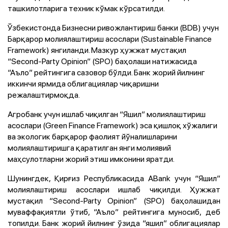
ташкилотларига техник кўмак кўрсатилди.
Ўзбекистонда Бизнесни ривожлантириш банки (BDB) учун
Барқарор молиялаштириш асослари (Sustainable Finance
Framework) янгиланди. Мазкур ҳужжат мустақил
“Second-Party Opinion” (SPO) баҳолаши натижасида
“Аъло” рейтингига сазовор бўлди. Банк жорий йилнинг
иккинчи ярмида облигациялар чиқаришни
режалаштирмоқда.
Агробанк учун ишлаб чиқилган “Яшил” молиялаштириш
асослари (Green Finance Framework) эса қишлоқ хўжалиги
ва экологик барқарор фаолият йўналишларини
молиялаштиришга қаратилган янги молиявий
маҳсулотларни жорий этиш имконини яратди.
Шунингдек, Қирғиз Республикасида ABank учун “Яшил”
молиялаштириш асослари ишлаб чиқилди. Ҳужжат
мустақил “Second-Party Opinion” (SPO) баҳолашидан
муваффақиятли ўтиб, “Аъло” рейтингига муносиб, деб
топилди. Банк жорий йилнинг ўзида “яшил” облигациялар