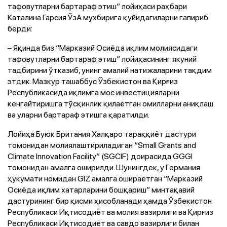
тафовутларни бартараф этиш” лойиҳаси раҳбари
Каталина Гарсия ЎзА мухбирига қуйидагиларни гапириб
берди:
– Яқинда биз “Марказий Осиёда иқлим молиясидаги
тафовутларни бартараф этиш” лойиҳасининг якуний
тадбирини ўтказиб, унинг амалий натижаларини тақдим
этдик. Мазкур ташаббус Ўзбекистон ва Қирғиз
Республикасида иқлимга мос инвестицияларни
кенгайтиришга тўсқинлик қилаётган омилларни аниқлаш
ва уларни бартараф этишга қаратилди.
Лойиҳа Буюк Британия Халқаро тараққиёт дастури
томонидан молиялаштириладиган “Small Grants and
Climate Innovation Facility” (SGCIF) доирасида GGGI
томонидан амалга оширилди. Шунингдек, у Германия
ҳукумати номидан GIZ амалга ошираётган “Марказий
Осиёда иқлим хатарларини бошқариш” минтақавий
дастурининг бир қисми ҳисобланади ҳамда Ўзбекистон
Республикаси Иқтисодиёт ва молия вазирлиги ва Қирғиз
Республикаси Иқтисодиёт ва савдо вазирлиги билан