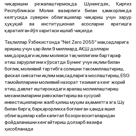
чиқаришни режалаштирмоқда. Шунингдек, Қирғиз
Республикаси Молия вазирлиги билан ҳамкорликда
келгусида суверен облигациялар чиқариш учун зарур
ҳуқуқий ва институционал асосларни яратишга
қаратилган йўл харитаси ишлаб чиқилди.
Таҳлиллар Ўзбекистонда “Net Zero 2055” мақсадларига
эришиш учун ҳар йили 9 миллиард АҚШ доллари
миқдоридаги иқлим молияси тақчиллигини бартараф
этиш зарурлигини кўрсатди. Бунинг учун иқлим билан
боғлиқ молиявий тартибга солишни такомиллаштириш,
фискал сиёсатни иқлим мақсадларига мослаштириш, ESG
тамойилларини молиявий назорат тизимига кенг жорий
этиш, давлат иштирокидаги аралаш молиялаштириш
механизмларини ривожлантириш ва хусусий
инвестицияларни жалб қилиш муҳим аҳамиятга эга. Шу
билан бирга, барқарорликка боғланган ҳамда яшил
облигациялар каби капитал бозори воситаларидан
фойдаланишни кенгайтириш долзарб вазифа
ҳисобланади.