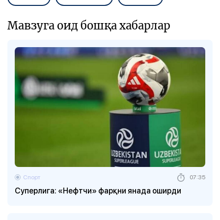
Мавзуга оид бошқа хабарлар
Спорт
07:35
Суперлига: «Нефтчи» фарқни янада оширди