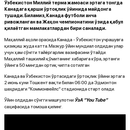
Ўзбекистон Миллий терма жамоаси эртага тонгда
Канадага қарши ўртоқлик ўйинида майдонга
тушади. Биламиз, Канада футболи анча
ривожланган ва Жаҳон чемпионатини ўзида қабул
қилаётган мамлакатлардан бири саналади.
Маҳаллий аҳоли орасида Канада - Ўзбекистон учрашувга
қизиқиш жуда катта. Мазкур ўйин мундиал олдидан улар
учун ҳам сўнгги тайёргарлик вазифасини ўтайди.
Маҳаллий ташкилий қўмитанинг хабарига кўра, эртанги
ўйинга 50 мингдан ортиқ чипта сотилган
Канада ва Ўзбекистон ўртасидаги ўртоқлик ўйини эртага
2 июнь куни Тошкент вақти билан 06:00 да Эдмонтон
шаҳридаги “Коммонвейлс” стадионида старт олади.
Ўйин олдидан сўнгги машғулотни
ЎзА “You Tube”
саҳифасида томоша қилинг.