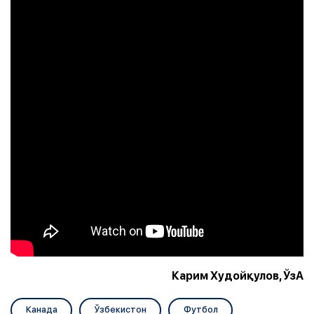
Карим Худойқулов, ЎзА
Канада
Ўзбекистон
Футбол