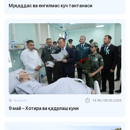
Муқаддас ва енгилмас куч тантанаси
Жамият
14:48 / 09.05.2026
9 май – Хотира ва қадрлаш куни