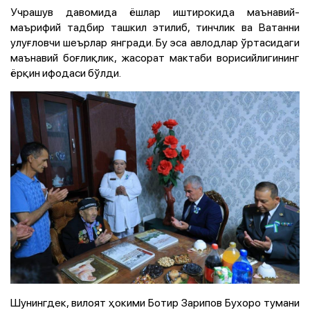
Учрашув давомида ёшлар иштирокида маънавий-
маърифий тадбир ташкил этилиб, тинчлик ва Ватанни
улуғловчи шеърлар янгради. Бу эса авлодлар ўртасидаги
маънавий боғлиқлик, жасорат мактаби ворисийлигининг
ёрқин ифодаси бўлди.
Шунингдек, вилоят ҳокими Ботир Зарипов Бухоро тумани