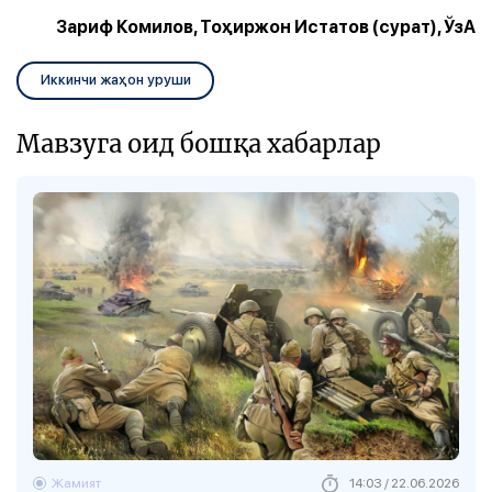
Зариф Комилов, Тоҳиржон Истатов (сурат), ЎзА
Иккинчи жаҳон уруши
Мавзуга оид бошқа хабарлар
Жамият
14:03 / 22.06.2026