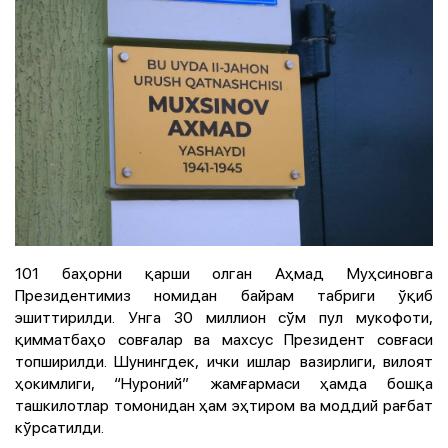
101 баҳорни қарши олган Аҳмад Муҳсиновга
Президентимиз номидан байрам табриги ўқиб
эшиттирилди. Унга 30 миллион сўм пул мукофоти,
қимматбаҳо совғалар ва махсус Президент совғаси
топширилди. Шунингдек, ички ишлар вазирлиги, вилоят
ҳокимлиги, “Нуроний” жамғармаси ҳамда бошқа
ташкилотлар томонидан ҳам эҳтиром ва моддий рағбат
кўрсатилди.