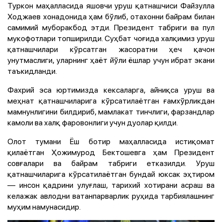
Туркон маҳалласида яшовчи уруш қатнашчиси Файзулла
Ходжаев хонадонида ҳам бўлиб, отахонни байрам билан
самимий муборакбод этди. Президент табриги ва пул
мукофотлари топширилди. Суҳбат чоғида халқимиз уруш
қатнашчилари кўрсатган жасоратни ҳеч қачон
унутмаслиги, уларнинг ҳаёт йўли ёшлар учун ибрат экани
таъкидланди.
Фахрий эса юртимизда кексаларга, айниқса уруш ва
меҳнат қатнашчиларига кўрсатилаётган ғамхўрликдан
мамнунлигини билдириб, мамлакат тинчлиги, фарзандлар
камоли ва халқ фаровонлиги учун дуолар қилди.
Олот тумани Ёш ботир маҳалласида истиқомат
қилаётган Ҳожимурод Бектошевга ҳам Президент
совғалари ва байрам табриги етказилди. Уруш
қатнашчиларига кўрсатилаётган бундай юксак эҳтиром
— инсон қадрини улуғлаш, тарихий хотирани асраш ва
келажак авлодни ватанпарварлик руҳида тарбиялашнинг
муҳим намунасидир.