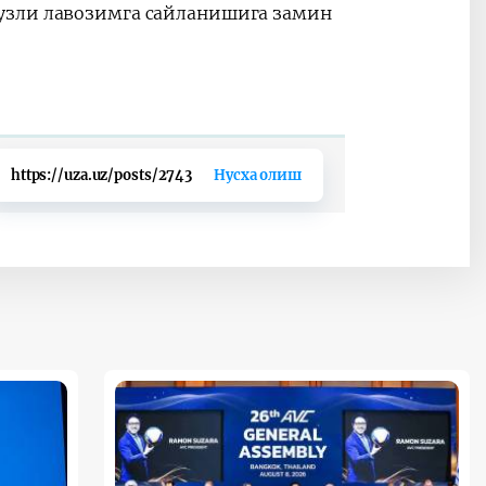
узли лавозимга сайланишига замин
https://uza.uz/posts/2743
Нусха олиш