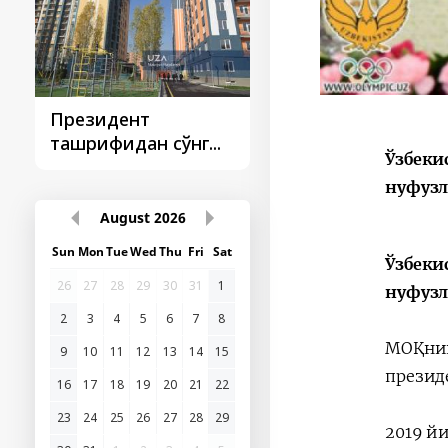
Президент
Президент
ташрифидан сўнг...
ташрифлари
Ўзбеки
нуфузл
August
2026
Sun
Mon
Tue
Wed
Thu
Fri
Sat
Ўзбеки
26
27
28
29
30
31
1
нуфузл
2
3
4
5
6
7
8
МОҚнин
9
10
11
12
13
14
15
презид
16
17
18
19
20
21
22
23
24
25
26
27
28
29
2019 й