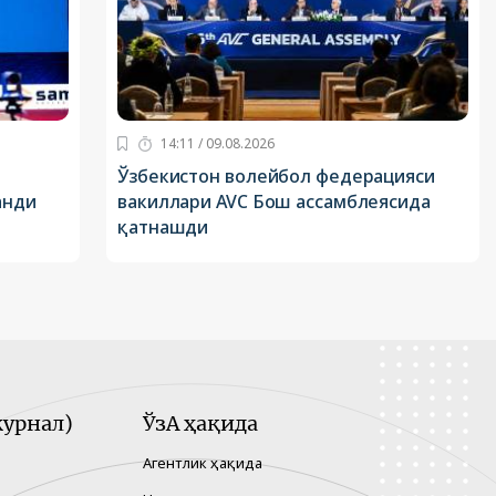
14:11 / 09.08.2026
Ўзбекистон волейбол федерацияси
анди
вакиллари AVC Бош ассамблеясида
қатнашди
урнал)
ЎзА ҳақида
Агентлик ҳақида