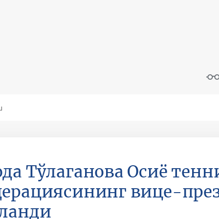
да Тўлаганова Осиё тенн
ерациясининг вице-през
ланди