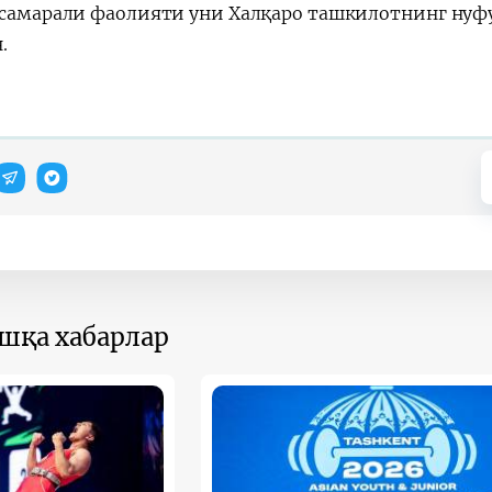
 самарали фаолияти уни Халқаро ташкилотнинг нуф
.
ошқа хабарлар