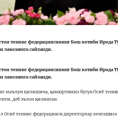
Қарор ва ижро
“Ўзбекистон – 
стратегияси
стон теннис федерациясининг Бош котиби Ирода Т
и лавозимга сайланди.
стон теннис федерациясининг Бош котиби Ирода Т
и лавозимга сайланди.
г маълум қилишича, ҳамюртимиз бугун Осиё тенни
енти, деб эълон қилинган.
ил Осиё теннис федерацияси директорлар кенгашига 