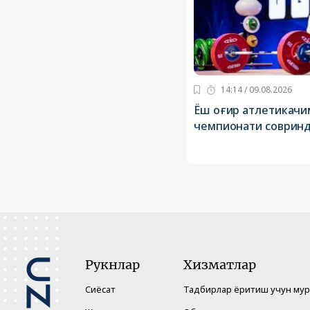
14:14 / 09.08.2026
Ёш оғир атлетикачи
чемпионати соврин
Рукнлар
Хизматлар
Сиёсат
Тадбирлар ёритиш учун му