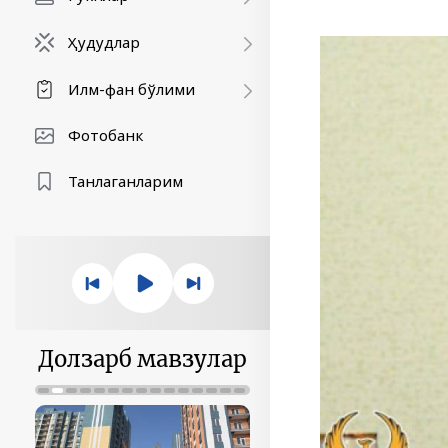
Ҳудудлар
Илм-фан бўлими
Фотобанк
Танлаганларим
Долзарб мавзулар