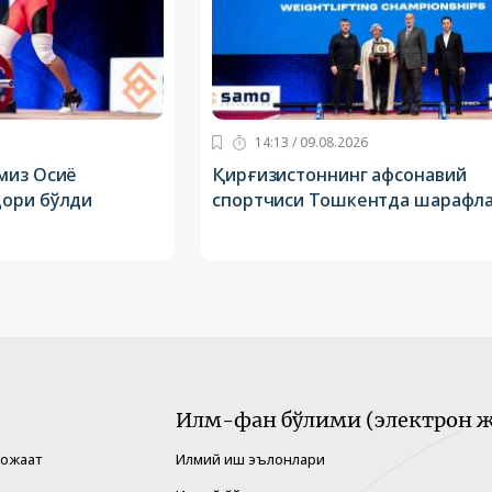
14:13 / 09.08.2026
миз Осиё
Қирғизистоннинг афсонавий
дори бўлди
спортчиси Тошкентда шарафл
Илм-фан бўлими (электрон ж
рожаат
Илмий иш эълонлари