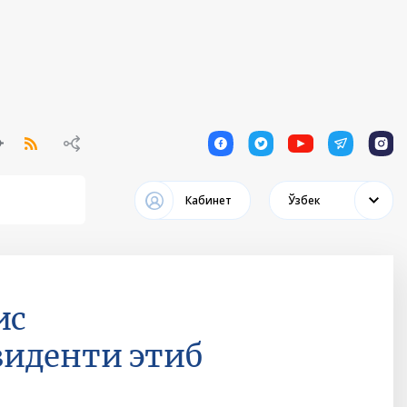
1
1
1
1
1
Кабинет
Ўзбек
ис
иденти этиб