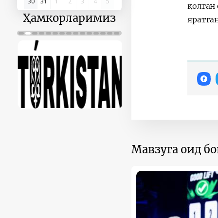
30
31
1
2
3
4
5
қолган
Ҳамкорларимиз
яратган
Мавзуга оид б