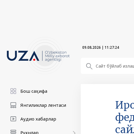
09.08.2026
|
11:27:25
Бош саҳифа
Иро
Янгиликлар лентаси
фед
Аудио хабарлар
сай
Рукнлар