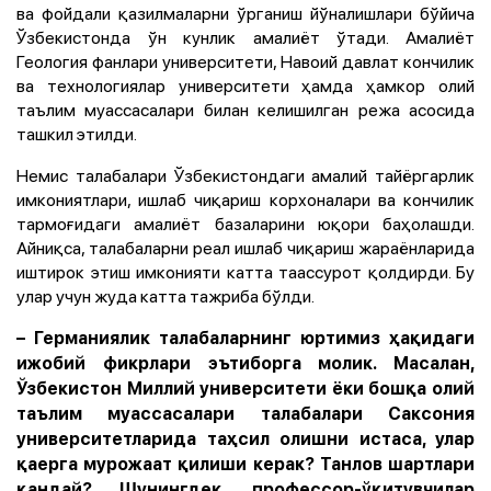
ва фойдали қазилмаларни ўрганиш йўналишлари бўйича
Ўзбекистонда ўн кунлик амалиёт ўтади. Амалиёт
Геология фанлари университети, Навоий давлат кончилик
ва технологиялар университети ҳамда ҳамкор олий
таълим муассасалари билан келишилган режа асосида
ташкил этилди.
Немис талабалари Ўзбекистондаги амалий тайёргарлик
имкониятлари, ишлаб чиқариш корхоналари ва кончилик
тармоғидаги амалиёт базаларини юқори баҳолашди.
Айниқса, талабаларни реал ишлаб чиқариш жараёнларида
иштирок этиш имконияти катта таассурот қолдирди. Бу
улар учун жуда катта тажриба бўлди.
– Германиялик талабаларнинг юртимиз ҳақидаги
ижобий фикрлари эътиборга молик. Масалан,
Ўзбекистон Миллий университети ёки бошқа олий
таълим муассасалари талабалари Саксония
университетларида таҳсил олишни истаса, улар
қаерга мурожаат қилиши керак? Танлов шартлари
қандай? Шунингдек, профессор-ўқитувчилар