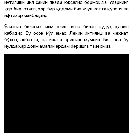
интилиши йил сайин янада юксалиб бормоқда. Уларнинг
ҳар бир ютуғи, ҳар бир қадами биз учун катта қувонч ва
ифтихор манбаидир.
Ўзингиз биласиз, илм олиш игна билан қудуқ қазиш
кабидир. Бу осон йўл эмас. Лекин интилиш ва меҳнат
бўлса, албатта, натижага эришиш мумкин. Биз эса бу
йўлда ҳар доим амалий ёрдам беришга тайёрмиз.