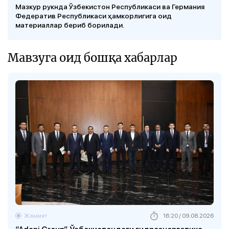
Мазкур рукнда Ўзбекистон Республикаси ва Германия
Федератив Республикаси ҳамкорлигига оид
материаллар бериб борилади.
Мавзуга оид бошқа хабарлар
Жамият
16:20 / 09.08.2026