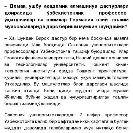
– Демак, ушбу академик алмашинув дастурлари
доирасида ўзбекистонлик профессор-
ўқитувчилар ва олимлар Германия олий таълим
муассасаларида дарс бериши мумкин, шундайми?
– Ҳа, шундай. Бироқ дастур бир неча босқичда амалга
оширилади. Илк босқичда Саксония университетлари
профессорлари Ўзбекистонга ташриф буюрдилар. Улар
Геология фанлари университети, Навоий давлат кончилик
ва технологиялар университети, Тошкент кимё-
технология институти ҳамда Тошкент архитектура-
қурилиш университетида махсус ўқув машғулотларини
ўтказдилар. Бу машғулотлар блок дарслари шаклида
ташкил этилди. Яъни, қисқа муддат ичида муайян
йўналиш бўйича жадал ва чуқурлаштирилган таълим
бериш тизими қўлланилди.
Саксония университетларидан 7 нафар профессор
Ўзбекистонга келиб, бир ҳафтадан икки ҳафтагача бўлган
муддат давомида талабаларимиз учун мутлақо бепул