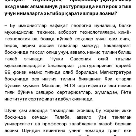
академик алмашинув дастурларида иштирок этиш
учун нималарга эътибор қаратишлари лозим?
– Бу имкониятлар нафақат геология йўналиши, балки
муҳандислик, техника, ахборот технологиялари, кимё-
технология ва бошқа кўплаб соҳалар учун ҳам очиқ.
Бироқ айрим асосий талаблар мавжуд. Бакалавриат
босқичида таҳсил олиш учун, аввало, немис тилини билиш
талаб этилади. Чунки Саксония олий таълим
муассасаларидаги бакалавриат дастурларининг қарийб
99 фоизи немис тилида олиб борилади. Магистратура
босқичида эса инглиз тилини билишнинг ўзи етарли
бўлиши мумкин. Масалан, IELTS сертификати ёки немис
тили бўйича халқаро сертификатлар, жумладан, Гёте
институти сертификати қабул қилинади.
Шуни ҳам алоҳида таъкидлаш жоизки, бу жараён икки
босқичда кечади. Талаба, аввало, ўзи танлаган
университет ва профессор талабларига жавоб бериши
лозим. Шундан кейингина унинг номзоди грант ёки