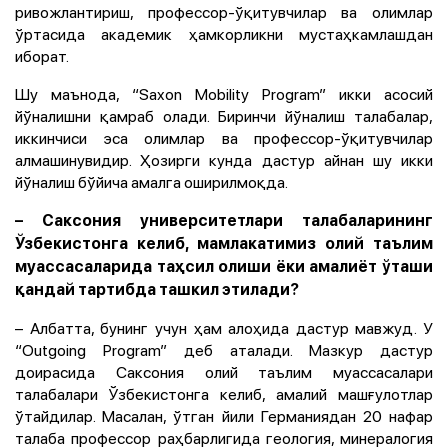
ривожлантириш, профессор-ўқитувчилар ва олимлар
ўртасида академик ҳамкорликни мустаҳкамлашдан
иборат.
Шу маънода, “Saxon Mobility Program” икки асосий
йўналишни қамраб олади. Биринчи йўналиш талабалар,
иккинчиси эса олимлар ва профессор-ўқитувчилар
алмашинувидир. Ҳозирги кунда дастур айнан шу икки
йўналиш бўйича амалга оширилмоқда.
– Саксония университетлари талабаларининг
Ўзбекистонга келиб, мамлакатимиз олий таълим
муассасаларида таҳсил олиши ёки амалиёт ўташи
қандай тартибда ташкил этилади?
– Албатта, бунинг учун ҳам алоҳида дастур мавжуд. У
“Outgoing Program” деб аталади. Мазкур дастур
доирасида Саксония олий таълим муассасалари
талабалари Ўзбекистонга келиб, амалий машғулотлар
ўтайдилар. Масалан, ўтган йили Германиядан 20 нафар
талаба профессор раҳбарлигида геология, минералогия