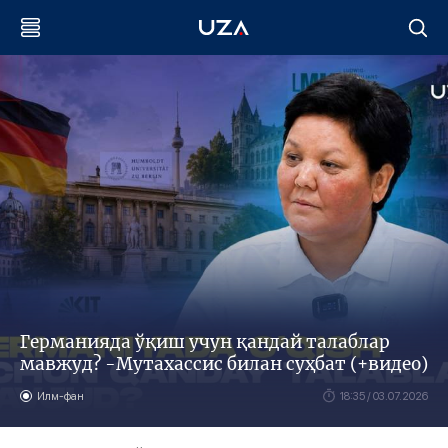
Германияда ўқиш учун қандай талаблар
мавжуд? -Мутахассис билан суҳбат (+видео)
Илм-фан
18:35 / 03.07.2026