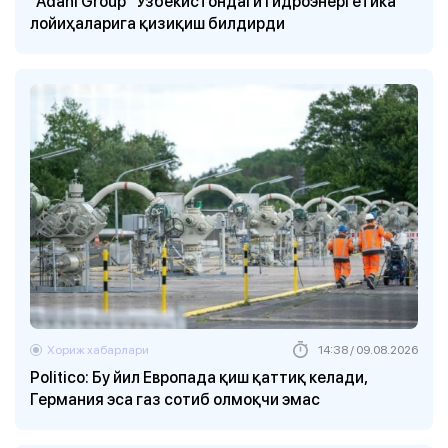
“Adani Group” Ўзбекистондаги гидроэнергетика
лойиҳаларига қизиқиш билдирди
Хориж хабарлари
14:38 / 09.08.2026
Politico: Бу йил Европада қиш қаттиқ келади,
Германия эса газ сотиб олмоқчи эмас