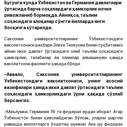
Бугунги кунда Ўзбекистон ва Германия давлатлари
ўртасида барча соҳалардаги ҳамкорлик изчил
ривожланиб бормоқда. Айниқса, таълим
соҳасидаги алоқалар сўнгги йилларда янги
босқичга кўтарилди.
Саксония университетларининг Ўзбекистондаги
ваколатхонаси раҳбари Злиха Тилеуова билан суҳбатимиз
айнан икки давлат ўртасидаги олий таълим соҳасидаги
ҳамкорлик, талабалар ва олимлар алмашинуви ҳамда
ваколатхона фаолияти ҳақида бўлди.
–Аввало, Саксония университетларининг
Ўзбекистондаги ваколатхонаси, унинг асосий
вазифалари ҳамда икки давлат ўртасидаги таълим
соҳасидаги ҳамкорликдаги ўрни ҳақида сўзлаб
берсангиз.
–Маълумки, Германия 16 та федерал ердан иборат. Агар
Ўзбекистон билан қиёслайдиган бўлсак, уларни шартли
равишда вилоятларга ўхшатиш мумкин. Ана шу федерал