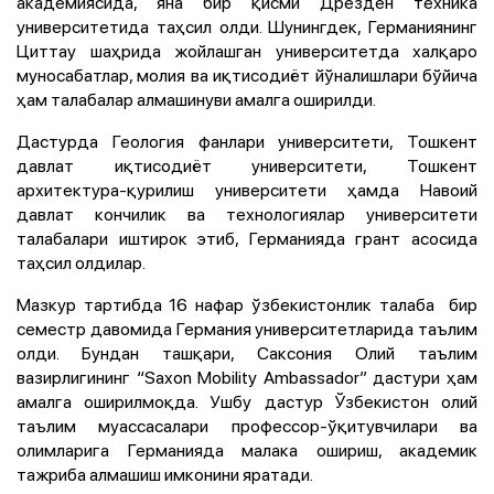
академиясида, яна бир қисми Дрезден техника
университетида таҳсил олди. Шунингдек, Германиянинг
Циттау шаҳрида жойлашган университетда халқаро
муносабатлар, молия ва иқтисодиёт йўналишлари бўйича
ҳам талабалар алмашинуви амалга оширилди.
Дастурда Геология фанлари университети, Тошкент
давлат иқтисодиёт университети, Тошкент
архитектура-қурилиш университети ҳамда Навоий
давлат кончилик ва технологиялар университети
талабалари иштирок этиб, Германияда грант асосида
таҳсил олдилар.
Мазкур тартибда 16 нафар ўзбекистонлик талаба бир
семестр давомида Германия университетларида таълим
олди. Бундан ташқари, Саксония Олий таълим
вазирлигининг “Saxon Mobility Ambassador” дастури ҳам
амалга оширилмоқда. Ушбу дастур Ўзбекистон олий
таълим муассасалари профессор-ўқитувчилари ва
олимларига Германияда малака ошириш, академик
тажриба алмашиш имконини яратади.