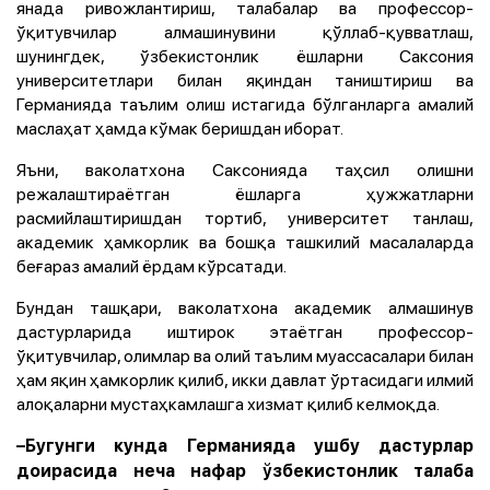
янада ривожлантириш, талабалар ва профессор-
ўқитувчилар алмашинувини қўллаб-қувватлаш,
шунингдек, ўзбекистонлик ёшларни Саксония
университетлари билан яқиндан таништириш ва
Германияда таълим олиш истагида бўлганларга амалий
маслаҳат ҳамда кўмак беришдан иборат.
Яъни, ваколатхона Саксонияда таҳсил олишни
режалаштираётган ёшларга ҳужжатларни
расмийлаштиришдан тортиб, университет танлаш,
академик ҳамкорлик ва бошқа ташкилий масалаларда
беғараз амалий ёрдам кўрсатади.
Бундан ташқари, ваколатхона академик алмашинув
дастурларида иштирок этаётган профессор-
ўқитувчилар, олимлар ва олий таълим муассасалари билан
ҳам яқин ҳамкорлик қилиб, икки давлат ўртасидаги илмий
алоқаларни мустаҳкамлашга хизмат қилиб келмоқда.
–Бугунги кунда Германияда ушбу дастурлар
доирасида неча нафар ўзбекистонлик талаба