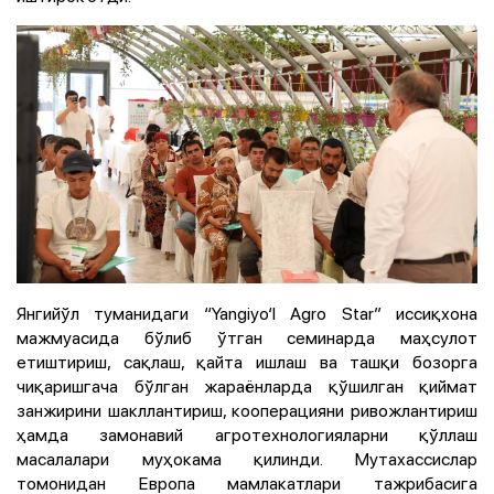
Янгийўл туманидаги “Yangiyo‘l Agro Star” иссиқхона
мажмуасида бўлиб ўтган семинарда маҳсулот
етиштириш, сақлаш, қайта ишлаш ва ташқи бозорга
чиқаришгача бўлган жараёнларда қўшилган қиймат
занжирини шакллантириш, кооперацияни ривожлантириш
ҳамда замонавий агротехнологияларни қўллаш
масалалари муҳокама қилинди. Мутахассислар
томонидан Европа мамлакатлари тажрибасига