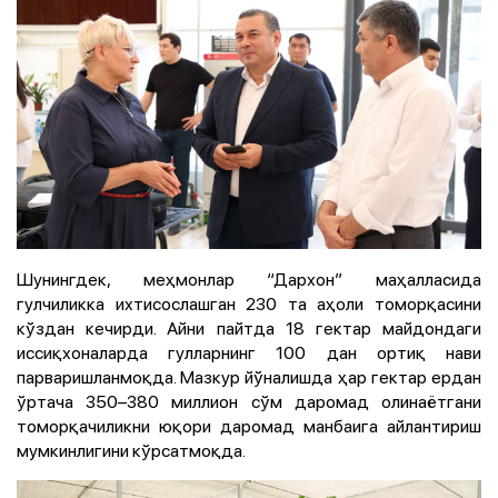
Шунингдек, меҳмонлар “Дархон” маҳалласида
гулчиликка ихтисослашган 230 та аҳоли томорқасини
кўздан кечирди. Айни пайтда 18 гектар майдондаги
иссиқхоналарда гулларнинг 100 дан ортиқ нави
парваришланмоқда. Мазкур йўналишда ҳар гектар ердан
ўртача 350–380 миллион сўм даромад олинаётгани
томорқачиликни юқори даромад манбаига айлантириш
мумкинлигини кўрсатмоқда.