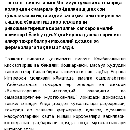
Тошкент вилоятининг Янгийўл туманида томорқа
ерларидан самарали фойдаланиш, деҳқон
хўжаликлари иқтисодий салоҳиятини ошириш ва
қишлоқ хўжалигида кооперацияни
ривожлантиришга қаратилган халқаро амалий
семинар бўлиб ўтди. Унда Европа давлатларининг
илғор тажрибалари маҳаллий деҳқон ва
фермерларга тақдим этилди.
Тошкент вилояти ҳокимлиги, вилоят Камбағалликни
қисқартириш ва бандлик бошқармаси, масъул ҳудудий
ташкилотлар билан бирга ташкил этилган тадбир Европа
Иттифоқи молиявий кўмагида амалга оширилаётган
“Ўзбекистонда томорқа ер эгалари ва деҳқон
хўжаликларининг иқтисодий салоҳияти ва
самарадорлигини мустаҳкамлаш” лойиҳаси доирасида
ташкил этилди. Унда деҳқон хўжаликлари раҳбарлари,
томорқа ер эгалари, фермерлар, қишлоқ хўжалиги
маҳсулотларини қайта ишлаш корхоналари вакиллари,
кооператив раҳбарлари ҳамда соҳа мутахассислари
иштирок этди.