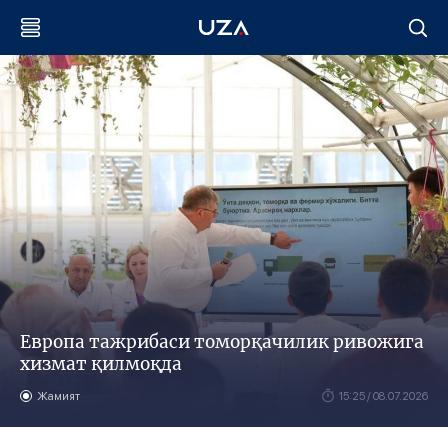
Европа тажрибаси томорқачилик ривожига
хизмат қилмоқда
Жамият
15:25 / 08.07.2026