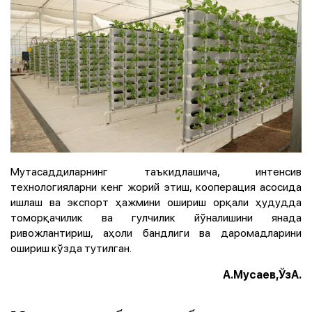
Мутасаддиларнинг таъкидлашича, интенсив
технологияларни кенг жорий этиш, кооперация асосида
ишлаш ва экспорт ҳажмини ошириш орқали ҳудудда
томорқачилик ва гулчилик йўналишини янада
ривожлантириш, аҳоли бандлиги ва даромадларини
ошириш кўзда тутилган.
А.Мусаев,ЎзА.