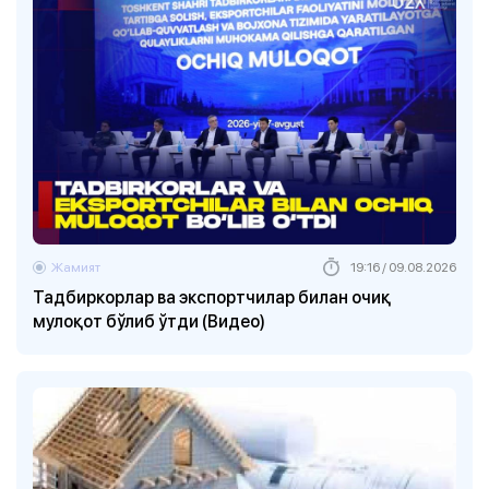
Жамият
19:16 / 09.08.2026
Тадбиркорлар ва экспортчилар билан очиқ
мулоқот бўлиб ўтди (Видео)