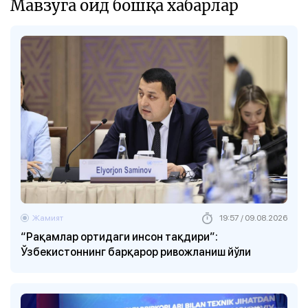
Мавзуга оид бошқа хабарлар
Жамият
19:57 / 09.08.2026
“Рақамлар ортидаги инсон тақдири”:
Ўзбекистоннинг барқарор ривожланиш йўли