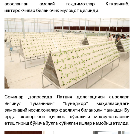
асосланган амалий тақдимотлар ўтказилиб,
иштирокчилар билан очиқ мулоқот қилинди.
Семинар доирасида Латвия делегацияси аъзолари
Янгийўл туманининг “Бунёдкор” маҳалласидаги
замонавий иссиқхоналар фаолияти билан ҳам танишди. Бу
ерда экспортбоп қишлоқ хўжалиги маҳсулотларини
етиштириш бўйича йўлга қўйилган ишлар намойиш этилди.