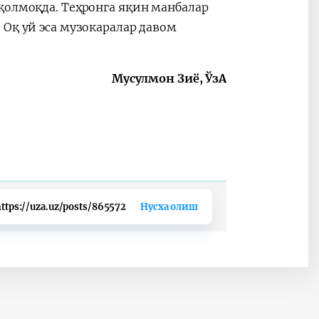
қолмоқда. Теҳронга яқин манбалар
 Оқ уй эса музокаралар давом
Мусулмон Зиё, ЎзА
ttps://uza.uz/posts/865572
Нусха олиш