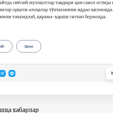
айтда сиёсий мулоқотлар тақдири ҳам савол остида 
чилар орқали алоқалар тўхтаганини иддао қилмоқда.
анини таъкидлаб, қарама-қарши сигнал бермоқда.
айт
Эрон
h
ошқа хабарлар