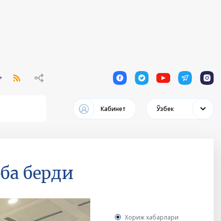
1
1
1
1
1
Кабинет
Ўзбек
ба берди
Хориж хабарлари