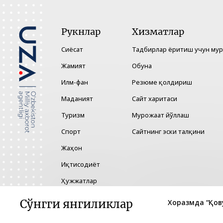
Рукнлар
Хизматлар
Сиёсат
Тадбирлар ёритиш учун му
Жамият
Обуна
Илм-фан
Резюме қолдириш
Маданият
Сайт харитаси
Туризм
Мурожаат йўллаш
Спорт
Сайтнинг эски талқини
Жаҳон
Иқтисодиёт
Ҳужжатлар
Технология
Сўнгги янгиликлар
Хоразмда “Қов