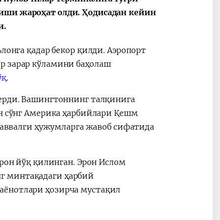
иши жароҳат олди. Ҳодисадан кейин
и.
ълонга қадар бекор қилди. Аэропорт
2030”
Президент Шавкат
2026 йил –
р зарар кўламини баҳолаш
Мирзиёев
Маҳаллани
ўқ
.
раислигида
ривожланти
ўтказилган
жамиятни
берди. Вашингтоннинг талқинига
видеоселектор
юксалтириш
ан сўнг Америка ҳарбийлари Қешм
йиғилишлари
и аввалги ҳужумларга жавоб сифатида
дрон йўқ қилинган. Эрон Ислом
г минтақадаги ҳарбий
аёнотлари ҳозирча мустақил