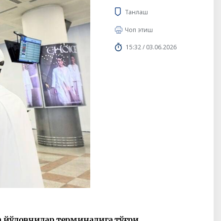
Танлаш
Чоп этиш
15:32 / 03.06.2026
а йўловчилар терминалига тўғри