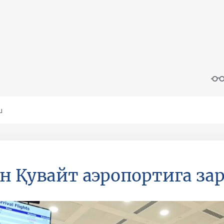
н Қувайт аэропортига зар