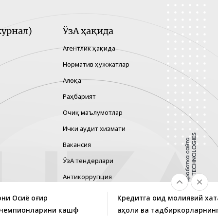
урнал)
ЎзА ҳақида
Агентлик ҳақида
Норматив ҳужжатлар
Алоқа
Раҳбарият
Очиқ маълумотлар
Ички аудит хизмати
Вакансия
ЎзА тендерлари
Антикоррупция
Гендер тенглик
ни Осиё оғир
Кредитга оид молиявий хат
Хавфларни бошқариш
и чемпионларини кашф
аҳоли ва тадбиркорларнин