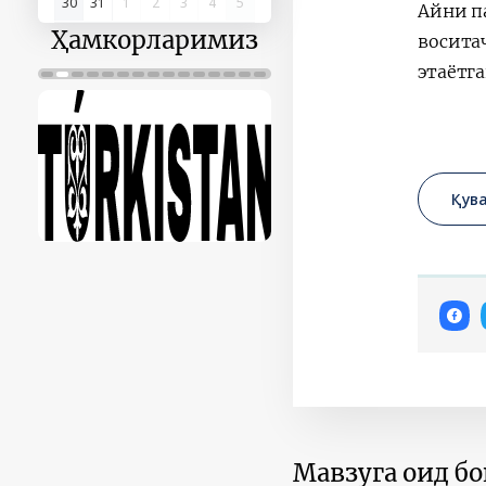
30
31
1
2
3
4
5
Айни п
Ҳамкорларимиз
восита
этаётг
Қув
Мавзуга оид б