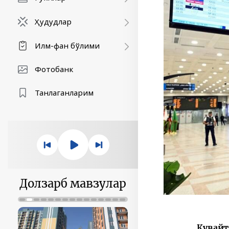
Ҳудудлар
Илм-фан бўлими
Фотобанк
Танлаганларим
Долзарб мавзулар
Қувайт