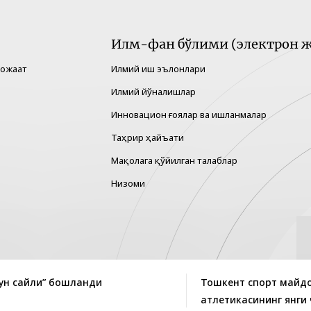
Илм-фан бўлими (электрон ж
рожаат
Илмий иш эълонлари
Илмий йўналишлар
Инновацион ғоялар ва ишланмалар
Таҳрир ҳайъати
Мақолага қўйилган талаблар
Низоми
ун сайли” бошланди
Тошкент спорт майдо
атлетикасининг янг