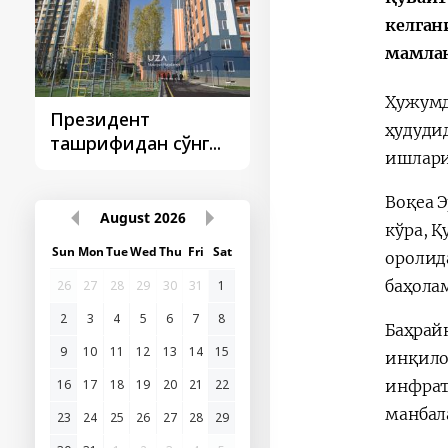
келган
мамлак
Ҳужумда
Президент
Президент
ҳудуди
ташрифидан сўнг...
ташрифлари
ишлари
Воқеа 
August
2026
кўра, 
Sun
Mon
Tue
Wed
Thu
Fri
Sat
оролид
баҳола
26
27
28
29
30
31
1
2
3
4
5
6
7
8
Баҳрай
9
10
11
12
13
14
15
инқило
16
17
18
19
20
21
22
инфрат
манбал
23
24
25
26
27
28
29