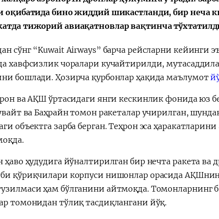
и оқибатида бино жиддий шикастланди, бир неча к
атда тижорий авиақатновлар вақтинча тўхтатилд
н сўнг “Kuwait Airways” барча рейсларни кейинги э
Қарор ва ижро
“Ўзбекистон – 
да хавфсизлик чоралари кучайтирилди, мутасаддила
стратегияси
ни бошлади. Ҳозирча қурбонлар ҳақида маълумот
й
Эрон ва АҚШ ўртасидаги янги кескинлик фонида юз 
Қувайт ва Баҳрайн томон ракеталар учирилган, шунд
аги объектга зарба берган. Теҳрон эса ҳаракатларин
моқда.
н ҳаво ҳудудига йўналтирилган бир нечта ракета ва 
би қўриқчилари корпуси нишонлар орасида АҚШнин
узилмаси ҳам бўлганини айтмоқда. Томонларнинг б
ар томонидан тўлиқ тасдиқлангани йўқ.