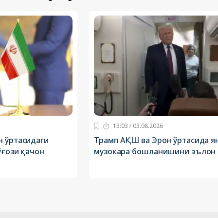
13:03 / 03.08.2026
н ўртасидаги
Трамп АҚШ ва Эрон ўртасида я
ўғози қачон
музокара бошланишини эълон