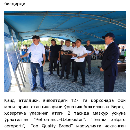
билдирди.
Қайд этилдики, вилоятдаги 127 та корхонада фон
мониторинг станцияларини ўрнатиш белгиланган. Бироқ,
ҳозиргача уларнинг атиги 2 тасида мазкур ускуна
ўрнатилган. “Petromaruz-Uzbekistan”, “Termiz xalqaro
aeroporti”, “Top Quality Brend” масъулияти чекланган