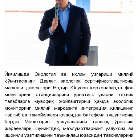
Йиғилишда Экология ва иқлим ўзгариши миллий
қўмитасининг Давлат экологик сертификатлаштириш
маркази директори Нодир Юнусов корхоналарда фон
мониторинг станцияларини ўрнатиш, уларни техник
талабларга мувофиқ жойлаштириш ҳамда экологик
мониторинг миллий марказига интеграция қилишнинг
тартиб ва тамойиллари юзасидан батафсил тушунтириш
берди. Мониторинг ускуналарини танлаш, ўрнатиш
жараёнлари, шунингдек, маълумотларнинг узлуксиз ва
ишончли узатилишини таъминлаш юзасидан тавсияларини