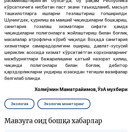
расмийлаштирилган бўлса-да, бу рақам Республика
кўрсаткичига нисбатан паст экани таъкидланиб, масъул
ташкилотларга ишларни тезлаштириш топширилди.
Шунингдек, қурилиш ва маиший чиқиндиларни бошқариш,
санитария тозалаш хизматлари сифати ҳамда
чиқиндиларни полигонларга жойлаштириш билан боғлиқ
масалалар атрофлича кўриб чиқилди. Воҳада санитария
хизматлари самарадорлигини ошириш, давлат-хусусий
шериклик асосида хизмат кўрсатаётган корхоналарнинг
мажбуриятлари бажарилишини қатъий назорат қилиш,
чиқинди полигонлари билан боғлиқ дебитор
қарздорликларни ундириш юзасидан тегишли вазифалар
белгилаб олинди.
Холмўмин Маматрайимов, ЎзА мухбири
Экология
Экологик мониторинг
Мавзуга оид бошқа хабарлар