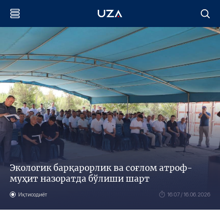
Экологик барқарорлик ва соғлом атроф-
муҳит назоратда бўлиши шарт
Иқтисодиёт
16:07 / 16.06.2026