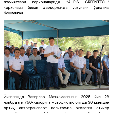
жамиятлари корхоналарида “AURIS GREENTECH”
корхонаси билан ҳамкорликда ускунани ўрнатиш
бошланган.
Йиғилишда Вазирлар Маҳкамасининг 2025 йил 28
ноябрдаги 750-қарорига мувофиқ вилоятда 36 мингдан
ортиқ автотранспорт воситасига экологик стикер