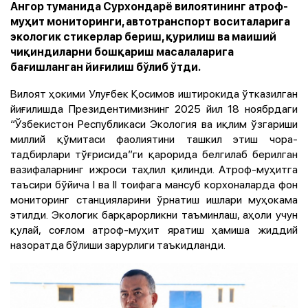
Ангор туманида Сурхондарё вилоятининг атроф-
муҳит мониторинги, автотранспорт воситаларига
экологик стикерлар бериш, қурилиш ва маиший
чиқиндиларни бошқариш масалаларига
бағишланган йиғилиш бўлиб ўтди.
Вилоят ҳокими Улуғбек Қосимов иштирокида ўтказилган
йиғилишда Президентимизнинг 2025 йил 18 ноябрдаги
“Ўзбекистон Республикаси Экология ва иқлим ўзгариши
миллий қўмитаси фаолиятини ташкил этиш чора-
тадбирлари тўғрисида”ги қарорида белгилаб берилган
вазифаларнинг ижроси таҳлил қилинди. Атроф-муҳитга
таъсири бўйича I ва II тоифага мансуб корхоналарда фон
мониторинг станцияларини ўрнатиш ишлари муҳокама
этилди. Экологик барқарорликни таъминлаш, аҳоли учун
қулай, соғлом атроф-муҳит яратиш ҳамиша жиддий
назоратда бўлиши зарурлиги таъкидланди.