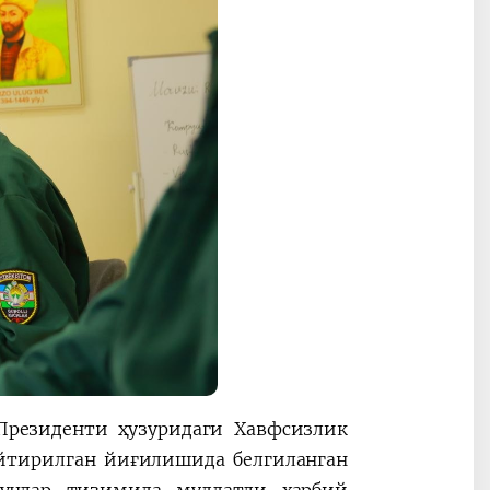
Президенти ҳузуридаги Хавфсизлик
айтирилган йиғилишида белгиланган