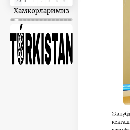
30
31
1
2
3
4
5
Ҳамкорларимиз
Жанубд
кенгаш