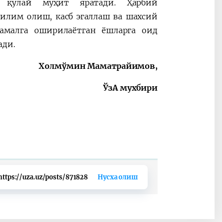
а қулай муҳит яратади. Ҳарбий
илим олиш, касб эгаллаш ва шахсий
амалга оширилаётган ёшларга оид
ади.
Холмўмин Маматрайимов,
ЎзА мухбири
https://uza.uz/posts/871828
Нусха олиш