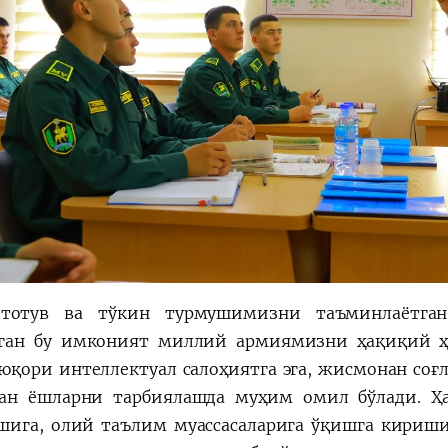
 тотув ва тўкин турмушимизни таъминлаётган
ган бу имконият миллий армиямизни ҳақиқий ҳа
 юқори интеллектуал салоҳиятга эга, жисмонан со
ган ёшларни тарбиялашда муҳим омил бўлади. Ҳ
шига, олий таълим муассасаларига ўқишга кириш