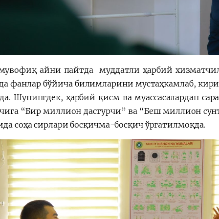
мувофиқ айни пайтда муддатли ҳарбий хизматчил
да фанлар бўйича билимларини мустаҳкамлаб, кири
да. Шунингдек, ҳарбий қисм ва муассасалардан сар
чига “Бир миллион дастурчи” ва “Беш миллион сун
ида соҳа сирлари босқичма-босқич ўргатилмоқда.