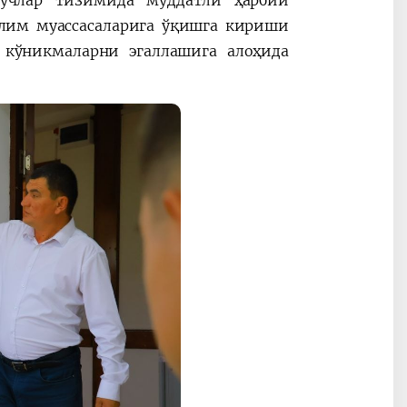
учлар тизимида муддатли ҳарбий
ълим муассасаларига ўқишга кириши
 кўникмаларни эгаллашига алоҳида