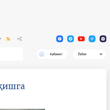
1
1
1
1
1
Кабинет
Ўзбек
ўқишга