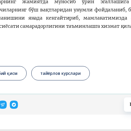
ларнинг жамиятда муносиб ўрин эгаллашиг
чиларнинг бўш вақтларидан унумли фойдаланиб, б
анишини янада кенгайтириб, мамлакатимизда 
 сиёсати самарадорлигини таъминлашга хизмат қил
бий қисм
тайёрлов курслари