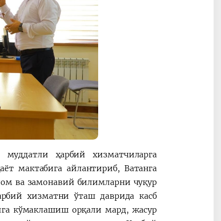
 муддатли ҳарбий хизматчиларга
ёт мактабига айлантириб, Ватанга
ғлом ва замонавий билимларни чуқур
арбий хизматни ўташ даврида касб
ига кўмаклашиш орқали мард, жасур