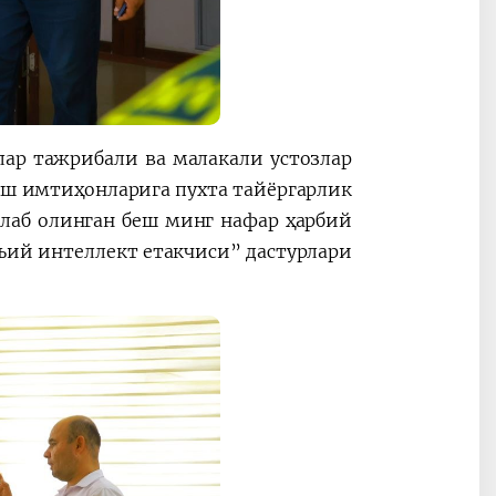
ар тажрибали ва малакали устозлар
ш имтиҳонларига пухта тайёргарлик
алаб олинган беш минг нафар ҳарбий
ъий интеллект етакчиси” дастурлари