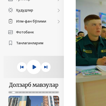
Ҳудудлар
Илм-фан бўлими
Фотобанк
Танлаганларим
Долзарб мавзулар