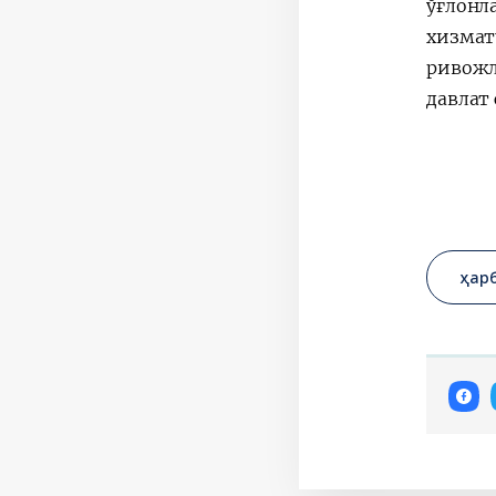
ўғлон
хизмат
ривожл
давлат
ҳар