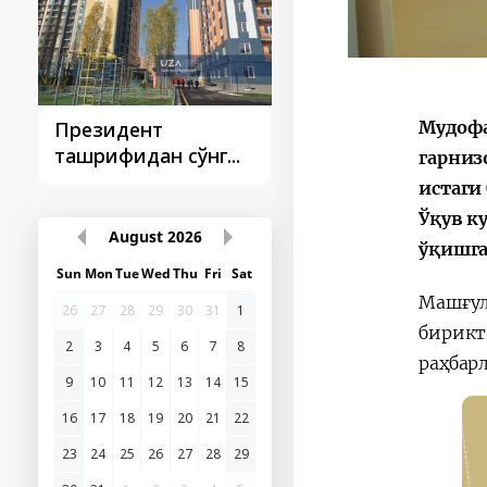
Мудофа
Президент
Президент
ташрифидан сўнг...
ташрифлари
гарниз
истаги
Ўқув к
August
2026
ўқишга
Sun
Mon
Tue
Wed
Thu
Fri
Sat
Машғу
26
27
28
29
30
31
1
бирик
2
3
4
5
6
7
8
раҳбар
9
10
11
12
13
14
15
16
17
18
19
20
21
22
23
24
25
26
27
28
29