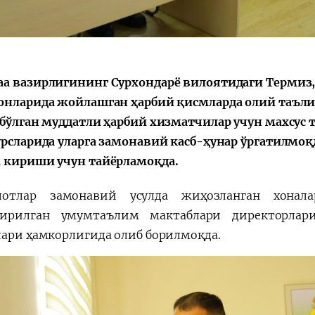
а вазирлигининг Сурхондарё вилоятидаги Термиз,
Қарор ва ижро
“Ўзбекистон – 
стратегияси
онларида жойлашган ҳарбий қисмларда олий таъли
 бўлган муддатли ҳарбий хизматчилар учун махсус 
урсларида уларга замонавий касб-ҳунар ўргатилмоқ
 кириши учун тайёрламоқда.
лотлар замонавий усулда жиҳозланган хонал
тирилган умумтаълим мактаблари директорлар
лари ҳамкорлигида олиб борилмоқда.