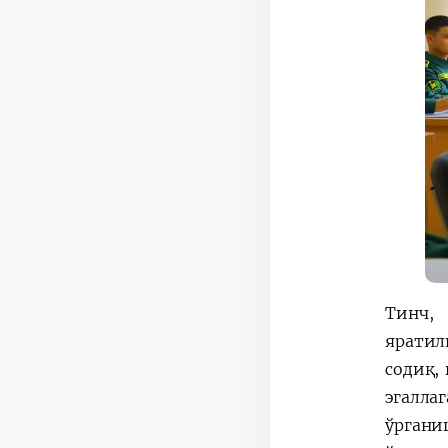
Тинч,
яратил
содиқ,
эгалла
ўргани