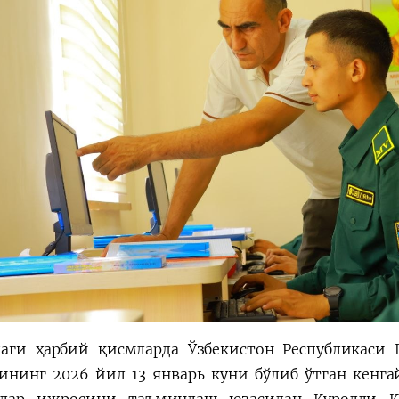
аги ҳарбий қисмларда Ўзбекистон Республикаси 
ининг 2026 йил 13 январь куни бўлиб ўтган кенг