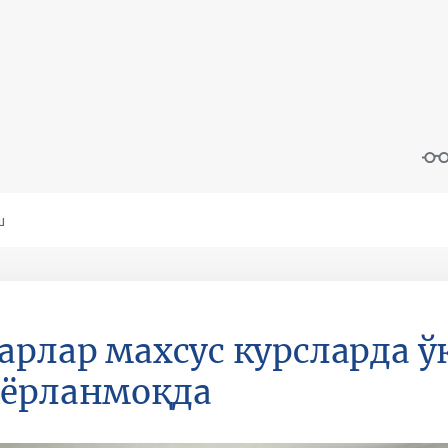
арлар махсус курсларда 
йёрланмоқда