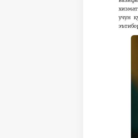
вазиф
хизмат
учун қ
эътибо