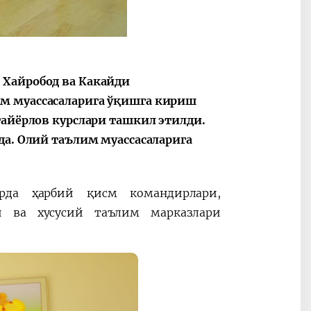
 Хайробод ва Какайди
2030”
Президент Шавкат
2026 йил –
Мирзиёев
Маҳаллани
м муассасаларига ўқишга кириш
раислигида
ривожланти
тайёрлов курслари ташкил этилди.
ўтказилган
жамиятни
да. Олий таълим муассасаларига
видеоселектор
юксалтириш
йиғилишлари
арда ҳарбий қисм командирлари,
и ва хусусий таълим марказлари