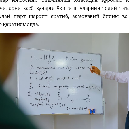
алар ижросини таъминлаш юзасидан Қуролли К
чиларни касб-ҳунарга ўқитиш, уларнинг олий та
улай шарт-шароит яратиб, замонавий билим ва
р қаратилмоқда.