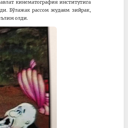
авлат кинематография институтига
нди. Бўлажак рассом жудаям зийрак,
таълим олди.