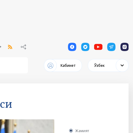
1
1
1
1
1
Кабинет
Ўзбек
си
Жамият