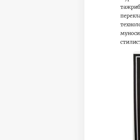
тажри
перек
технол
мунос
стилис