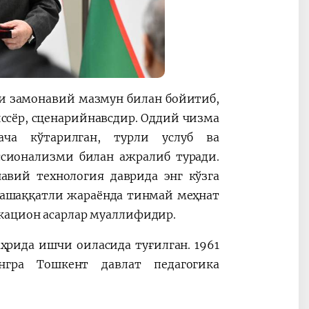
и замонавий мазмун билан бойитиб,
ссёр, сценарийнавсдир. Оддий чизма
ача кўтарилган, турли услуб ва
ссионализми билан ажралиб туради.
авий технология даврида энг кўзга
машаққатли жараёнда тинмай меҳнат
икацион асарлар муаллифидир.
рида ишчи оиласида туғилган. 1961
нгра Тошкент давлат педагогика