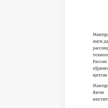
Мавзур
янги д
рассо
технол
Рассом
кўринг
қилган
Мавзур
йили 
инстит