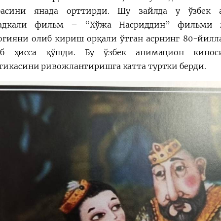
басини янада орттирди.
Шу зайлда у ўзбек а
ладкали фильм – “Хўжа Насриддин” фильми 
огияни олиб кириш орқали ўтган асрнинг 80-йил
иб ҳисса қўшди.
Бу ўзбек анимацион кинос
тикасини ривожлантиришга катта туртки берди.