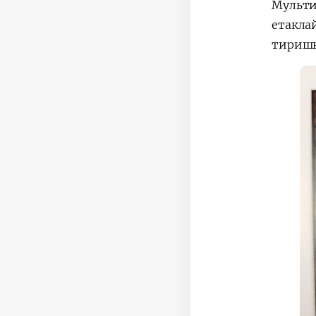
Мульти
етакла
тиришқ