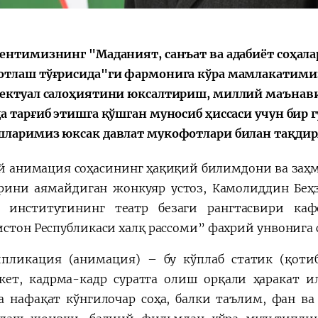
ентимизнинг "Маданият, санъат ва адабиёт соҳал
тлаш тўғрисида"ги фармонига кўра мамлакатимиз
Қарор ва ижро
“Ўзбекистон – 
ектуал салоҳиятини юксалтириш, миллий маънав
стратегияси
а тарғиб этишга қўшган муносиб ҳиссаси учун бир г
ларимиз юксак давлат мукофотлари билан тақдир
 анимация соҳасининг ҳақиқий билимдони ва заҳм
рини аямайдиган жонкуяр устоз, Камолиддин Беҳ
 институтининг театр безаги рангтасвири ка
истон Республикаси халқ рассоми” фахрий унвонига 
пликация (анимация) – бу кўплаб статик (қотиб
кет, кадрма-кадр суратга олиш орқали ҳаракат 
а нафақат кўнгилочар соҳа, балки таълим, фан ва