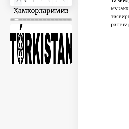
Таъки
30
31
1
2
3
4
5
муракк
Ҳамкорларимиз
тасвир
ранг г