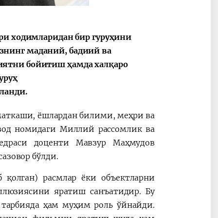
ари ходимларидан бир гуруҳини
нинг маданий, бадиий ва
2030”
Президент Шавкат
2026 йил –
иятни бойитиш ҳамда халқаро
Мирзиёев
Маҳаллани
уруҳ
раислигида
ривожланти
ланди.
ўтказилган
жамиятни
видеоселектор
юксалтириш
аткаши, ёшлардан билими, меҳри ва
йиғилишлари
зод номидаги Миллий рассомлик ва
федраси доценти Мавзур Маҳмудов
сазовор бўлди.
 қолган) расмлар ёки объектларни
иллюзиясини яратиш санъатидир. Бу
 тарбияда ҳам муҳим роль ўйнайди.