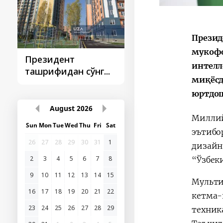
Презид
мукофо
Президент
Президент
интелл
ташрифидан сўнг...
ташрифлари
миқёсд
юртдош
August
2026
Миллий
Sun
Mon
Tue
Wed
Thu
Fri
Sat
эътибо
26
27
28
29
30
31
1
дизайн
2
3
4
5
6
7
8
“Ўзбек
9
10
11
12
13
14
15
Мульти
16
17
18
19
20
21
22
кетма-
23
24
25
26
27
28
29
техник