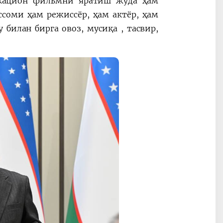
кацион фильмни яратиш жуда ҳам
ссоми ҳам режиссёр, ҳам актёр, ҳам
билан бирга овоз, мусиқа , тасвир,