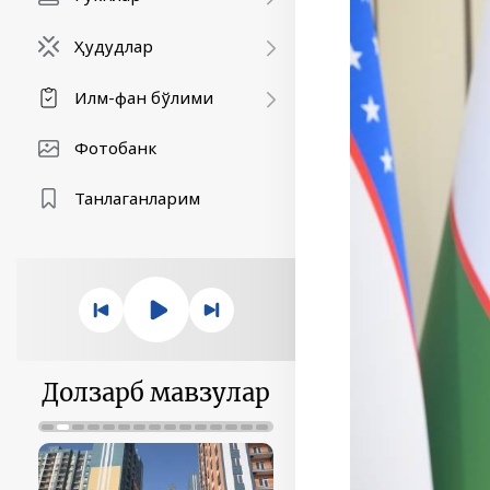
Ҳудудлар
Илм-фан бўлими
Фотобанк
Танлаганларим
Долзарб мавзулар