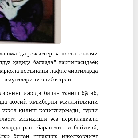
лашма”да режиссёр ва постановкачи
уз ҳақида баллада” картинасидаёқ
 шарқона поэтикани нафис чизгиларда
а намуналарини олиб кирди.
уларнинг ижоди билан таниш бўлиб,
одда асосий эътиборни миллийликни
а ижод қилиш қониқтирмади, турли
яларга қизиқиши эса перекладкали
ьмларда ранг-барангликни бойитиб,
шёлар билан ишлашда ижодкорнинг