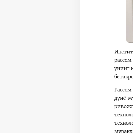
Инстит
рассом
унинг 
бетакр
Рассом
дунё м
ривожл
технол
технол
муракк