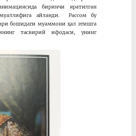
нимациясида биринчи яратилган
муаллифига айланди. Рассом бу
лари бошидаги муаммони ҳал этишга
ининг тасвирий ифодаси, унинг