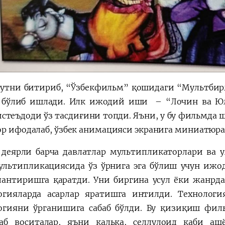
утни битириб, “Ўзбекфильм” қошидаги “Мультбир
 бўлиб ишлади. Илк ижодий иши – “Лочин ва Юлд
истеъдоди ўз тасдиғини топди. Яъни, у бу фильмда
ор ифодалаб, ўзбек анимацияси экранига миниатюр
 деярли барча давлатлар мультипликаторлари ва 
ультипликациясида ўз ўрнига эга бўлиш учун иж
антиришга қаратди. Уни биргина усул ёки жанрд
огияларда асарлар яратишга интилди. Технологи
огияни ўрганишига сабаб бўлди. Бу қизиқиш фил
аб воситалар, яъни калька, селлулоид каби а