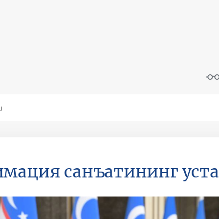
мация санъатининг уста