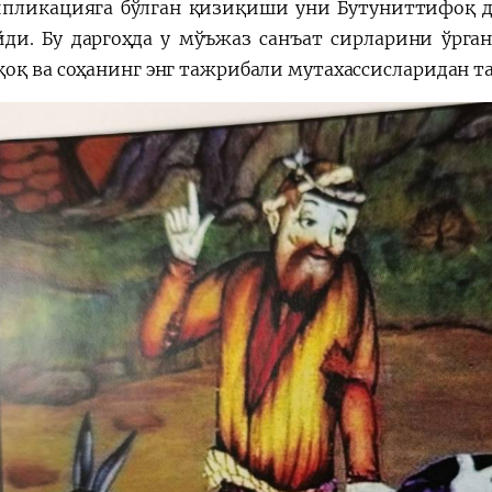
пликацияга бўлган қизиқиши уни Бутуниттифоқ д
йди. Бу даргоҳда у мўъжаз санъат сирларини ўрга
оқ ва соҳанинг энг тажрибали мутахассисларидан 