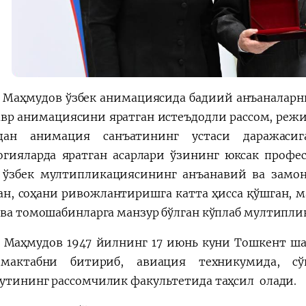
 Маҳмудов ўзбек анимациясида бадиий анъаналарн
авр анимациясини яратган истеъдодли рассом, режи
мдан анимация санъатининг устаси даражасиг
огияларда яратган асарлари ўзининг юксак профе
 ўзбек мултипликациясининг анъанавий ва замон
ан, соҳани ривожлантиришга катта ҳисса қўшган, 
 ва томошабинларга манзур бўлган кўплаб мултипл
 Маҳмудов 1947 йилнинг 17 июнь куни Тошкент шаҳ
мактабни битириб, авиация техникумида, сў
утининг рассомчилик факультетида таҳсил олади.