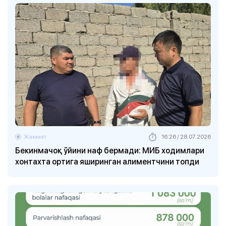
Жамият
16:26 / 28.07.2026
Бекинмачоқ ўйини наф бермади: МИБ ходимлари
хонтахта ортига яширинган алиментчини топди