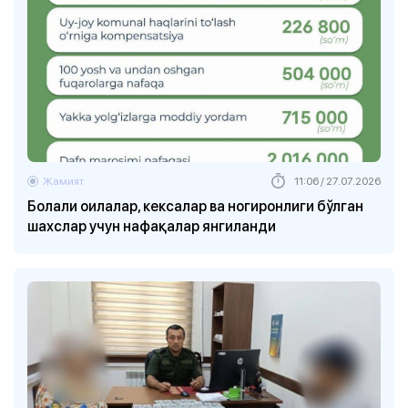
Жамият
11:06 / 27.07.2026
Болали оилалар, кексалар ва ногиронлиги бўлган
шахслар учун нафақалар янгиланди