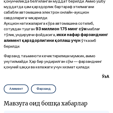
қонунчиликда белгиланган муддат берилди. Аммо ушбу
муддатда ҳам қарздорлик бартараф этилмагани
сабабли автомашина электрон онлайн-аукцион
савдоларига чиқарилди.
Аукцион натижаларига кўра автомашина сотилиб,
сотувдан тушган
маблағ
93 миллион 175 минг сўм
тўлиқ ундирувчи фойдасига,
икки нафар фарзанднинг
ўтказиб
алимент қарздорлигини қоплаш учун
берилди.
Фарзанд таъминоти кечиктирилиши мумкин, аммо
унутилмайди. Ҳар бир ундирилган сўм — фарзанднинг
қонуний ҳаққи ва келажаги учун хизмат қилади.
ЎзА
Алимент
Фарзанд
Мавзуга оид бошқа хабарлар