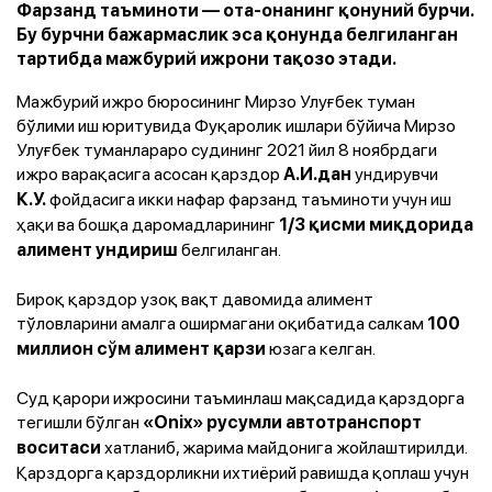
Фарзанд таъминоти — ота-онанинг қонуний бурчи.
Бу бурчни бажармаслик эса қонунда белгиланган
тартибда мажбурий ижрони тақозо этади.
Мажбурий ижро бюросининг Мирзо Улуғбек туман
бўлими иш юритувида Фуқаролик ишлари бўйича Мирзо
Улуғбек туманлараро судининг 2021 йил 8 ноябрдаги
ижро варақасига асосан қарздор
ундирувчи
А.И.дан
фойдасига икки нафар фарзанд таъминоти учун иш
К.У.
ҳақи ва бошқа даромадларининг
1/3 қисми миқдорида
белгиланган.
алимент ундириш
Бироқ қарздор узоқ вақт давомида алимент
тўловларини амалга оширмагани оқибатида салкам
100
юзага келган.
миллион сўм алимент қарзи
Суд қарори ижросини таъминлаш мақсадида қарздорга
тегишли бўлган
«Onix» русумли автотранспорт
хатланиб, жарима майдонига жойлаштирилди.
воситаси
Қарздорга қарздорликни ихтиёрий равишда қоплаш учун