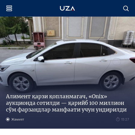
Алимент қарзи қопланмагач, «Onix»
аукционда сотилди — қарийб 100 миллион
сўм фарзандлар манфаати учун ундирилди
Жамият
15:27