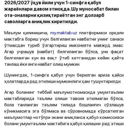
2026/2027 ўқув йили учун 1-синфга қабул
жараёнлари давом этмоқда. Шу муносабат билан
ота-оналарни қизиқтираётган энг долзарб
саволларга аниқлик киритилди.
Маълум қилинишича,
my.maktab.uz
платформаси орқали
мактабга бориш учун белгиланган навбатни унинг санаси
ўтмасдан туриб ўзгартириш имконияти мавжуд эмас.
Агар учрашув (навбат) белгиланган бўлса, уни фақат
белгиланган кун ва вақт ўтиб кетганидан кейин қайта
танлаш ёки янги навбат олиш мумкин.
Шунингдек, 1-синфга қабул учун берилган ариза қайси
ҳолатларда рад этилиши мумкинлиги ҳам тушунтирилди.
Агар боланинг тиббий маълумотномасида умумтаълим
мактабларида таълим олиши тавсия этилмаган бўлса,
бола танланган таълим тилида бошланғич сўзлашув
кўникмасига эга бўлмаса ва сўровномада кўрсатилган
маълумотлар нотўғри экани аниқланса қабул комиссияси
болани умумтаълим мактабига қабул қилишни рад этиши