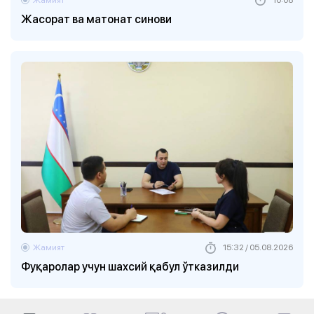
Жасорат ва матонат синови
Жамият
15:32 / 05.08.2026
Фуқаролар учун шахсий қабул ўтказилди