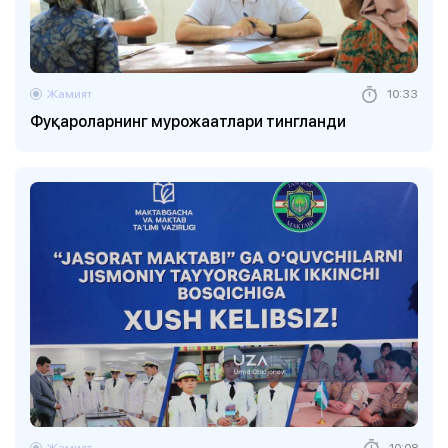
Жамият
10:33
Фуқароларнинг мурожаатлари тингланди
Жамият
10:08