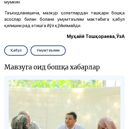
мумкин.
Таъкидланишича, мазкур ҳолатлардан ташқари бошқа
асослар билан болани умумтаълим мактабига қабул
қилишни рад этишга йўл қўйилмайди.
Муҳайё Тошқораева, ЎзА
Қабул
Умумтаълим
Мавзуга оид бошқа хабарлар