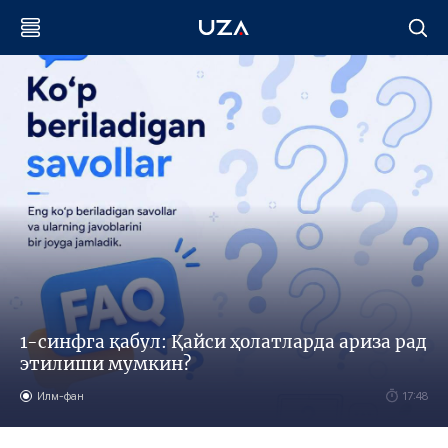
1-синфга қабул: Қайси ҳолатларда ариза рад
этилиши мумкин?
Илм-фан
17:48