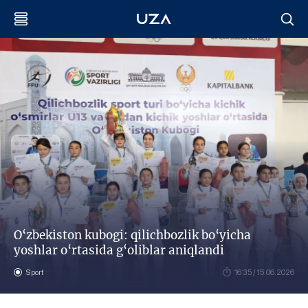
O‘zbekiston kubogi: qilichbozlik bo‘yicha
yoshlar o‘rtasida g‘oliblar aniqlandi
Sport
16:35 / 15.06.2026