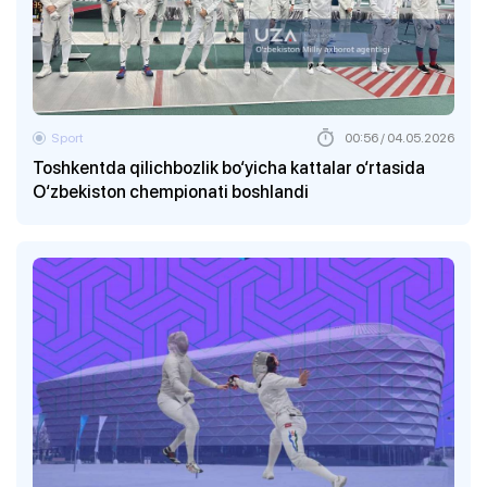
Sport
00:56 / 04.05.2026
Toshkentda qilichbozlik bo‘yicha kattalar o‘rtasida
O‘zbekiston chempionati boshlandi