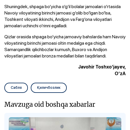
Shuningdek, shpaga bo‘yicha o‘g‘il bolalar jamoalari o‘rtasida
Navoiy viloyatining birinchi jamoasi g‘olib bo‘lgan bo‘lsa,
Toshkent viloyati ikkinchi, Andijon va Farg‘ona viloyatlari
jamoalari uchinchi o‘rinni egalladi.
Qizlar orasida shpaga bo‘yicha jamoaviy bahslarda ham Navoiy
viloyatining birinchi jamoasi oltin medalga ega chiqdi.
Samarqandlik qilichbozlar kumush, Buxoro va Andijon
viloyatlari jamoalari bronza medallari bilan taqdirlandi.
Javohir Toshxo‘jayev,
O‘zA
Сабля
Қиличбозлик
Mavzuga oid boshqa xabarlar