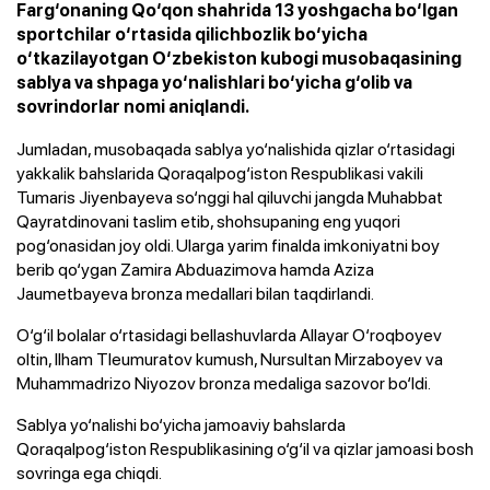
Farg‘onaning Qo‘qon shahrida 13 yoshgacha bo‘lgan
sportchilar o‘rtasida qilichbozlik bo‘yicha
o‘tkazilayotgan O‘zbekiston kubogi musobaqasining
sablya va shpaga yo‘nalishlari bo‘yicha g‘olib va
sovrindorlar nomi aniqlandi.
Jumladan, musobaqada sablya yo‘nalishida qizlar o‘rtasidagi
yakkalik bahslarida Qoraqalpog‘iston Respublikasi vakili
Tumaris Jiyenbayeva so‘nggi hal qiluvchi jangda Muhabbat
Qayratdinovani taslim etib, shohsupaning eng yuqori
pog‘onasidan joy oldi. Ularga yarim finalda imkoniyatni boy
berib qo‘ygan Zamira Abduazimova hamda Aziza
Jaumetbayeva bronza medallari bilan taqdirlandi.
O‘g‘il bolalar o‘rtasidagi bellashuvlarda Allayar O‘roqboyev
oltin, Ilham Tleumuratov kumush, Nursultan Mirzaboyev va
Muhammadrizo Niyozov bronza medaliga sazovor bo‘ldi.
Sablya yo‘nalishi bo‘yicha jamoaviy bahslarda
Qoraqalpog‘iston Respublikasining o‘g‘il va qizlar jamoasi bosh
sovringa ega chiqdi.