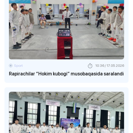
Sport
10:36 / 17.05.2026
Rapirachilar “Hokim kubogi” musobaqasida saralandi