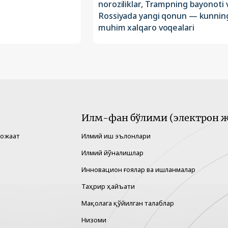
noroziliklar, Trampning bayonoti 
Rossiyada yangi qonun — kunnin
muhim xalqaro voqealari
Илм-фан бўлими (электрон ж
рожаат
Илмий иш эълонлари
Илмий йўналишлар
Инновацион ғоялар ва ишланмалар
Таҳрир ҳайъати
Мақолага қўйилган талаблар
Низоми