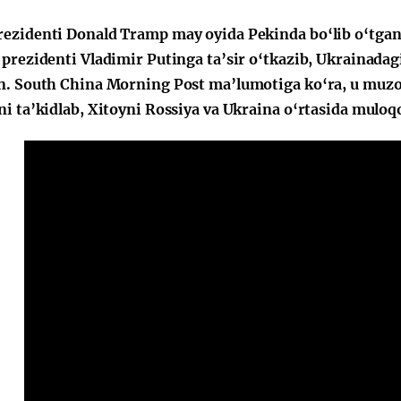
ezidenti Donald Tramp may oyida Pekinda bo‘lib o‘tgan
 prezidenti Vladimir Putinga ta’sir o‘tkazib, Ukrainada
Huquqiy targʻibot
O‘zbekiston va
n. South China Morning Post ma’lumotiga ko‘ra, u muzok
i
Yaponiya hamkorl
ni ta’kidlab, Xitoyni Rossiya va Ukraina o‘rtasida muloq