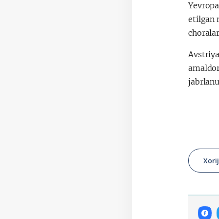
Yevropa 
etilgan 
choralar
Avstriya
amaldor
jabrlan
Xori