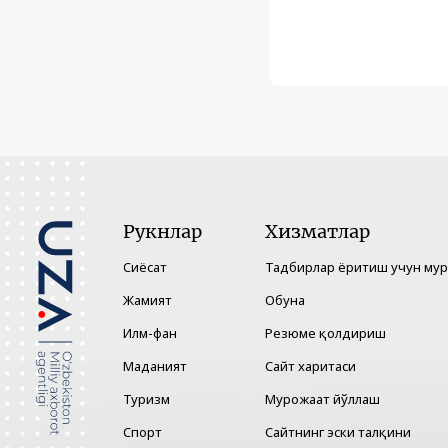
Рукнлар
Хизматлар
Сиёсат
Тадбирлар ёритиш учун му
Жамият
Обуна
Илм-фан
Резюме қолдириш
Маданият
Сайт харитаси
Туризм
Мурожаат йўллаш
Спорт
Сайтнинг эски талқини