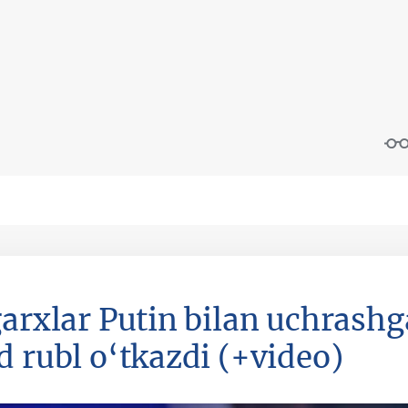
garxlar Putin bilan uchrash
d rubl o‘tkazdi (+video)