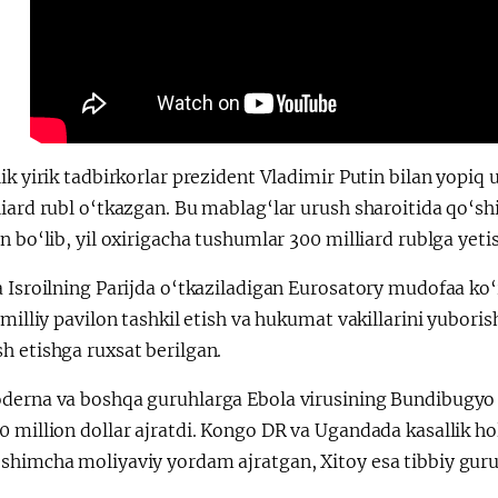
ik yirik tadbirkorlar prezident Vladimir Putin bilan yopi
liard rubl o‘tkazgan. Bu mablag‘lar urush sharoitida qo‘s
n bo‘lib, yil oxirigacha tushumlar 300 milliard rublga yet
 Isroilning Parijda o‘tkaziladigan Eurosatory mudofaa ko‘r
 milliy pavilon tashkil etish va hukumat vakillarini yubori
h etishga ruxsat berilgan.
derna va boshqa guruhlarga Ebola virusining Bundibugyo 
 million dollar ajratdi. Kongo DR va Ugandada kasallik hol
shimcha moliyaviy yordam ajratgan, Xitoy esa tibbiy guruh