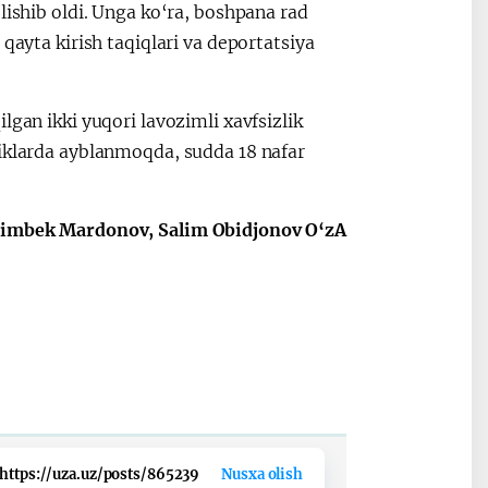
lishib oldi. Unga ko‘ra, boshpana rad
qayta kirish taqiqlari va deportatsiya
lgan ikki yuqori lavozimli xavfsizlik
liklarda ayblanmoqda, sudda 18 nafar
imbek Mardonov, Salim Obidjonov O‘zA
https://uza.uz/posts/865239
Nusxa olish