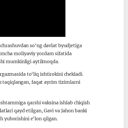
q uchrashuvdan so‘ng davlat byudjetiga
himcha moliyaviy yordam sifatida
ishi mumkinligi aytilmoqda.
gazmasida to‘liq ishtirokini chekladi.
sh taqiqlangan, faqat ayrim tizimlarni
shtammiga qarshi vaksina ishlab chiqish
atlari qayd etilgan, Gavi va Jahon banki
 yuborishini e’lon qilgan.