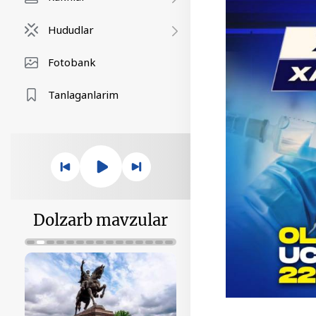
Hududlar
Fotobank
Tanlaganlarim
Dolzarb mavzular