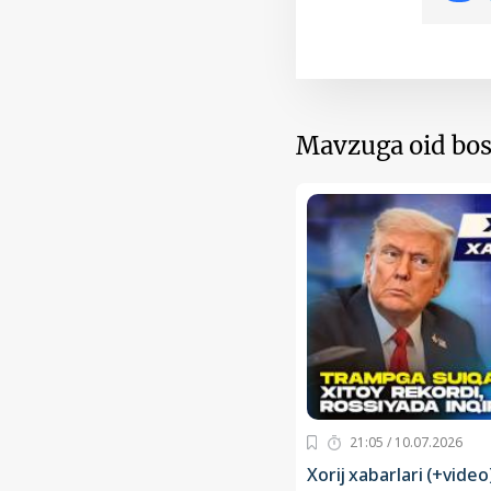
Mavzuga oid bos
21:05 / 10.07.2026
Xorij xabarlari (+video