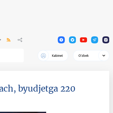
1
1
1
1
1
Кabinet
Oʻzbek
gach, byudjetga 220