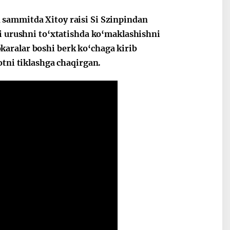
 sammitda Xitoy raisi Si Szinpindan
gi urushni to‘xtatishda ko‘maklashishni
Oʻzbekiston va
Maqolalar
aralar boshi berk ko‘chaga kirib
igi
Pokiston hamkorligi
otni tiklashga chaqirgan.