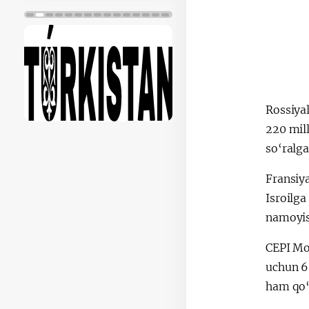
Rossiyal
220 mil
so‘ralga
Fransiya
Isroilga
namoyis
CEPI Mo
uchun 60
ham qo‘