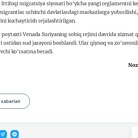
Ittifoqi migratsiya siyosati bo‘yicha yangi reglamentni ke
migrantlar uchinchi davlatlardagi markazlarga yuborilishi, 
ini kuchaytirish rejalashtirilgan.
 poytaxti Venada Suriyaning sobiq rejimi davrida xizmat qi
i ustidan sud jarayoni boshlandi. Ular qiynoq va zo‘ravon
uvchi ko‘rsatma beradi.
Noz
j xabarlari