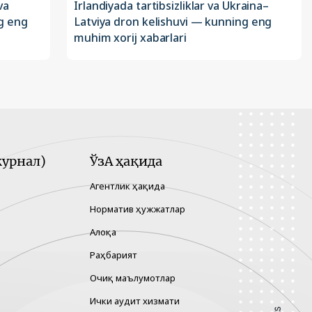
va
Irlandiyada tartibsizliklar va Ukraina–
g eng
Latviya dron kelishuvi — kunning eng
muhim xorij xabarlari
урнал)
ЎзА ҳақида
Агентлик ҳақида
Норматив ҳужжатлар
Алоқа
Раҳбарият
Очиқ маълумотлар
Ички аудит хизмати