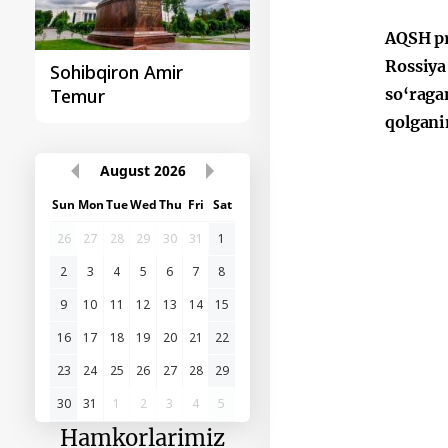
AQSH pr
Rossiya
Sohibqiron Amir
O‘zbekiston va
so‘raga
Temur
Paragvay hamkorlig
qolgani
August
2026
Sun
Mon
Tue
Wed
Thu
Fri
Sat
26
27
28
29
30
31
1
2
3
4
5
6
7
8
9
10
11
12
13
14
15
16
17
18
19
20
21
22
23
24
25
26
27
28
29
30
31
1
2
3
4
5
Hamkorlarimiz