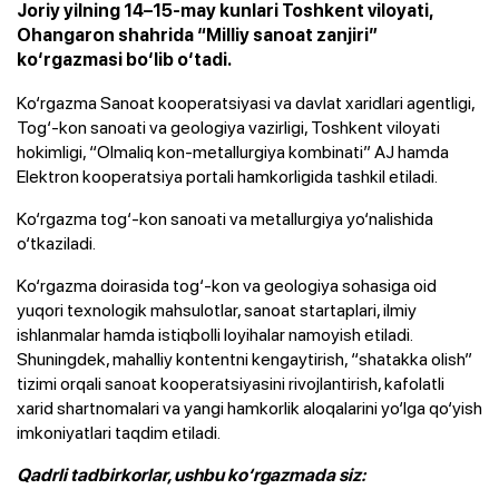
Joriy yilning 14–15-may kunlari Toshkent viloyati,
Ohangaron shahrida “Milliy sanoat zanjiri”
ko‘rgazmasi bo‘lib o‘tadi.
Ko‘rgazma Sanoat kooperatsiyasi va davlat xaridlari agentligi,
Tog‘-kon sanoati va geologiya vazirligi, Toshkent viloyati
hokimligi, “Olmaliq kon-metallurgiya kombinati” AJ hamda
Elektron kooperatsiya portali hamkorligida tashkil etiladi.
Ko‘rgazma tog‘-kon sanoati va metallurgiya yo‘nalishida
o‘tkaziladi.
Ko‘rgazma doirasida tog‘-kon va geologiya sohasiga oid
yuqori texnologik mahsulotlar, sanoat startaplari, ilmiy
ishlanmalar hamda istiqbolli loyihalar namoyish etiladi.
Shuningdek, mahalliy kontentni kengaytirish, “shatakka olish”
tizimi orqali sanoat kooperatsiyasini rivojlantirish, kafolatli
xarid shartnomalari va yangi hamkorlik aloqalarini yo‘lga qo‘yish
imkoniyatlari taqdim etiladi.
Qadrli tadbirkorlar, ushbu ko‘rgazmada siz: