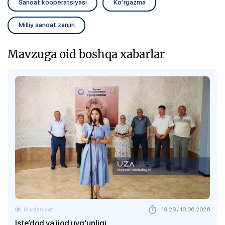
Sanoat kooperatsiyasi
Ko‘rgazma
Milliy sanoat zanjiri
Mavzuga oid boshqa xabarlar
Madaniyat
19:28 / 10.06.2026
Iste’dod va ijod uyg‘unligi