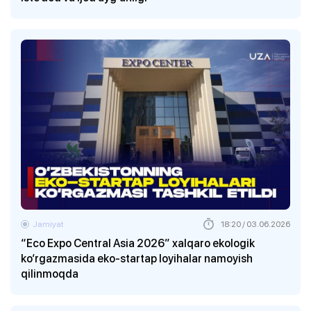
Jamiyat
18:20 / 03.06.2026
“Eco Expo Central Asia 2026” xalqaro ekologik
ko‘rgazmasida eko-startap loyihalar namoyish
qilinmoqda