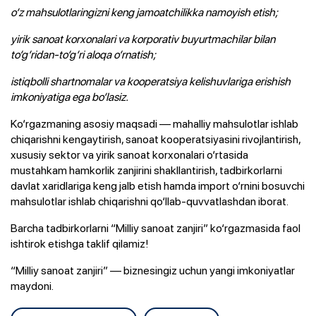
o‘z mahsulotlaringizni keng jamoatchilikka namoyish etish;
yirik sanoat korxonalari va korporativ buyurtmachilar bilan
to‘g‘ridan-to‘g‘ri aloqa o‘rnatish;
istiqbolli shartnomalar va kooperatsiya kelishuvlariga erishish
imkoniyatiga ega bo‘lasiz.
Ko‘rgazmaning asosiy maqsadi — mahalliy mahsulotlar ishlab
chiqarishni kengaytirish, sanoat kooperatsiyasini rivojlantirish,
xususiy sektor va yirik sanoat korxonalari o‘rtasida
mustahkam hamkorlik zanjirini shakllantirish, tadbirkorlarni
davlat xaridlariga keng jalb etish hamda import o‘rnini bosuvchi
mahsulotlar ishlab chiqarishni qo‘llab-quvvatlashdan iborat.
Barcha tadbirkorlarni “Milliy sanoat zanjiri” ko‘rgazmasida faol
ishtirok etishga taklif qilamiz!
“Milliy sanoat zanjiri” — biznesingiz uchun yangi imkoniyatlar
maydoni.