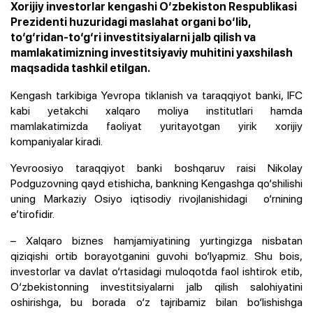
Xorijiy investorlar kengashi O‘zbekiston Respublikasi
Prezidenti huzuridagi maslahat organi bo‘lib,
to‘g‘ridan-to‘g‘ri investitsiyalarni jalb qilish va
mamlakatimizning investitsiyaviy muhitini yaxshilash
maqsadida tashkil etilgan.
Kengash tarkibiga Yevropa tiklanish va taraqqiyot banki,
IFC
kabi
yetakchi xalqaro moliya institutlari hamda
mamlakatimizda faoliyat yuritayotgan yirik xorijiy
kompaniyalar
kiradi.
Yevroosiyo taraqqiyot banki boshqaruv raisi
Nikolay
Podguzovning qayd etishicha, bankning Kengashga qo‘shilishi
uning Markaziy Osiyo iqtisodiy rivojlanishidagi o‘rnining
e’tirofidir.
– Xalqaro biznes hamjamiyatining yurtingizga nisbatan
qiziqishi ortib borayotganini guvohi bo‘lyapmiz. Shu bois,
investorlar va davlat o‘rtasidagi muloqotda faol ishtirok etib,
O‘zbekistonning investitsiyalarni jalb qilish salohiyatini
oshirishga, bu borada o‘z tajribamiz bilan bo‘lishishga