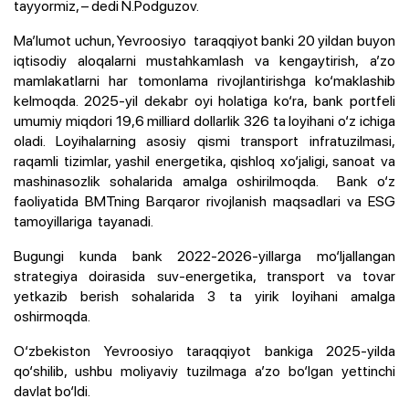
tayyormiz, – dedi N.Podguzov.
Ma’lumot uchun, Yevroosiyo taraqqiyot banki 20 yildan buyon
iqtisodiy aloqalarni mustahkamlash va kengaytirish, a’zo
mamlakatlarni har tomonlama rivojlantirishga ko‘maklashib
kelmoqda.
2025-yil dekabr oyi holatiga ko‘ra, bank portfeli
umumiy miqdori 19,6 milliard dollarlik 326 ta loyihani o‘z ichiga
oladi. Loyihalarning asosiy qismi transport infratuzilmasi,
raqamli tizimlar, yashil energetika, qishloq xo‘jaligi, sanoat va
mashinasozlik sohalarida amalga oshirilmoqda. Bank o‘z
faoliyatida BMTning Barqaror rivojlanish maqsadlari va ESG
tamoyillariga tayanadi.
Bugungi kunda bank
2022-2026-yillarga mo‘ljallangan
strategiya doirasida suv-energetika, transport va tovar
yetkazib berish sohalarida 3 ta yirik loyihani amalga
oshirmoqda.
O‘zbekiston Yevroosiyo taraqqiyot bankiga 2025-yilda
qo‘shilib, ushbu moliyaviy tuzilmaga a’zo bo‘lgan yettinchi
davlat bo‘ldi.