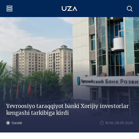
Yevroosiyo taraqqiyot banki Xorijiy investorlar
kengashi tarkibiga kirdi
Société
18:54 / 08.05.2026