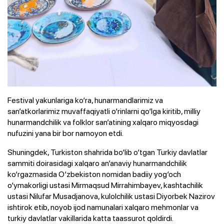
Festival yakunlariga ko‘ra, hunarmandlarimiz va
san’atkorlarimiz muvaffaqiyatli o‘rinlarni qo‘lga kiritib, milliy
hunarmandchilik va folklor san’atining xalqaro miqyosdagi
nufuzini yana bir bor namoyon etdi.
Shuningdek, Turkiston shahrida bo‘lib o‘tgan Turkiy davlatlar
sammiti doirasidagi xalqaro an’anaviy hunarmandchilik
ko‘rgazmasida O‘zbekiston nomidan badiiy yog‘och
o‘ymakorligi ustasi Mirmaqsud Mirrahimbayev, kashtachilik
ustasi Nilufar Musadjanova, kulolchilik ustasi Diyorbek Nazirov
ishtirok etib, noyob ijod namunalari xalqaro mehmonlar va
turkiy davlatlar vakillarida katta taassurot qoldirdi.