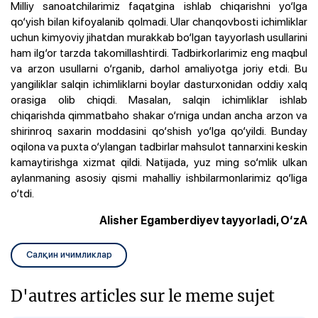
Milliy sanoatchilarimiz faqatgina ishlab chiqarishni yo‘lga
qo‘yish bilan kifoyalanib qolmadi. Ular chanqovbosti ichimliklar
uchun kimyoviy jihatdan murakkab bo‘lgan tayyorlash usullarini
ham ilg‘or tarzda takomillashtirdi. Tadbirkorlarimiz eng maqbul
va arzon usullarni o‘rganib, darhol amaliyotga joriy etdi. Bu
yangiliklar salqin ichimliklarni boylar dasturxonidan oddiy xalq
orasiga olib chiqdi. Masalan, salqin ichimliklar ishlab
chiqarishda qimmatbaho shakar o‘rniga undan ancha arzon va
shirinroq saxarin moddasini qo‘shish yo‘lga qo‘yildi. Bunday
oqilona va puxta o‘ylangan tadbirlar mahsulot tannarxini keskin
kamaytirishga xizmat qildi. Natijada, yuz ming so‘mlik ulkan
aylanmaning asosiy qismi mahalliy ishbilarmonlarimiz qo‘liga
o‘tdi.
Alisher Egamberdiyev tayyorladi, O‘zA
Салқин ичимликлар
D'autres articles sur le meme sujet