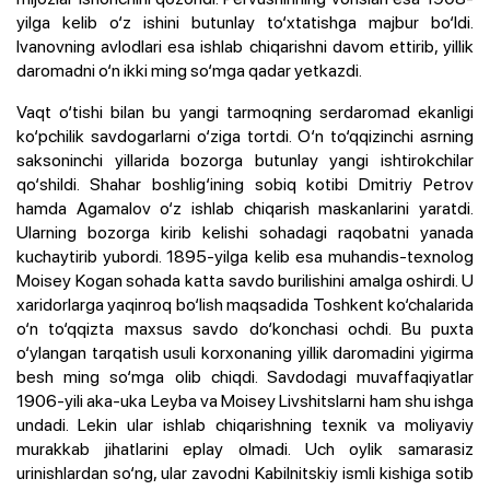
yilga kelib o‘z ishini butunlay to‘xtatishga majbur bo‘ldi.
Ivanovning avlodlari esa ishlab chiqarishni davom ettirib, yillik
daromadni o‘n ikki ming so‘mga qadar yetkazdi.
Vaqt o‘tishi bilan bu yangi tarmoqning serdaromad ekanligi
ko‘pchilik savdogarlarni o‘ziga tortdi. O‘n to‘qqizinchi asrning
saksoninchi yillarida bozorga butunlay yangi ishtirokchilar
qo‘shildi. Shahar boshlig‘ining sobiq kotibi Dmitriy Petrov
hamda Agamalov o‘z ishlab chiqarish maskanlarini yaratdi.
Ularning bozorga kirib kelishi sohadagi raqobatni yanada
kuchaytirib yubordi. 1895-yilga kelib esa muhandis-texnolog
Moisey Kogan sohada katta savdo burilishini amalga oshirdi. U
xaridorlarga yaqinroq bo‘lish maqsadida Toshkent ko‘chalarida
o‘n to‘qqizta maxsus savdo do‘konchasi ochdi. Bu puxta
o‘ylangan tarqatish usuli korxonaning yillik daromadini yigirma
besh ming so‘mga olib chiqdi. Savdodagi muvaffaqiyatlar
1906-yili aka-uka Leyba va Moisey Livshitslarni ham shu ishga
undadi. Lekin ular ishlab chiqarishning texnik va moliyaviy
murakkab jihatlarini eplay olmadi. Uch oylik samarasiz
urinishlardan so‘ng, ular zavodni Kabilnitskiy ismli kishiga sotib