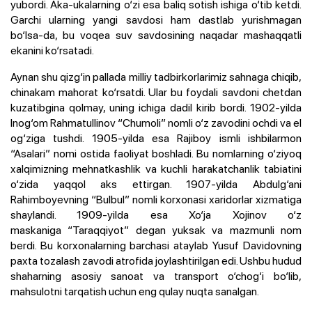
yubordi. Aka-ukalarning o‘zi esa baliq sotish ishiga o‘tib ketdi.
Garchi ularning yangi savdosi ham dastlab yurishmagan
bo‘lsa-da, bu voqea suv savdosining naqadar mashaqqatli
ekanini ko‘rsatadi.
Aynan shu qizg‘in pallada milliy tadbirkorlarimiz sahnaga chiqib,
chinakam mahorat ko‘rsatdi. Ular bu foydali savdoni chetdan
kuzatibgina qolmay, uning ichiga dadil kirib bordi. 1902-yilda
Inog‘om Rahmatullinov “Chumoli” nomli o‘z zavodini ochdi va el
og‘ziga tushdi. 1905-yilda esa Rajiboy ismli ishbilarmon
“Asalari” nomi ostida faoliyat boshladi. Bu nomlarning o‘ziyoq
xalqimizning mehnatkashlik va kuchli harakatchanlik tabiatini
o‘zida yaqqol aks ettirgan. 1907-yilda Abdulg‘ani
Rahimboyevning “Bulbul” nomli korxonasi xaridorlar xizmatiga
shaylandi. 1909-yilda esa Xo‘ja Xojinov o‘z
maskaniga “Taraqqiyot” degan yuksak va mazmunli nom
berdi. Bu korxonalarning barchasi ataylab Yusuf Davidovning
paxta tozalash zavodi atrofida joylashtirilgan edi. Ushbu hudud
shaharning asosiy sanoat va transport o‘chog‘i bo‘lib,
mahsulotni tarqatish uchun eng qulay nuqta sanalgan.