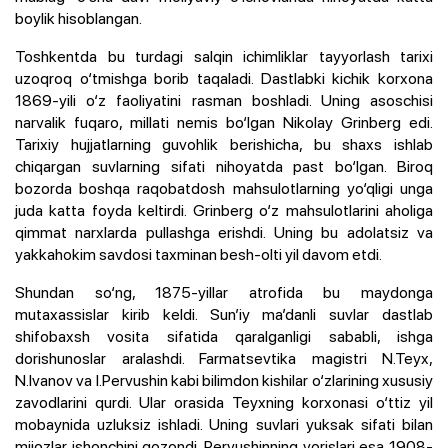
boylik hisoblangan.
Toshkentda bu turdagi salqin ichimliklar tayyorlash tarixi
uzoqroq o‘tmishga borib taqaladi. Dastlabki kichik korxona
1869-yili o‘z faoliyatini rasman boshladi. Uning asoschisi
narvalik fuqaro, millati nemis bo‘lgan Nikolay Grinberg edi.
Tarixiy hujjatlarning guvohlik berishicha, bu shaxs ishlab
chiqargan suvlarning sifati nihoyatda past bo‘lgan. Biroq
bozorda boshqa raqobatdosh mahsulotlarning yo‘qligi unga
juda katta foyda keltirdi. Grinberg o‘z mahsulotlarini aholiga
qimmat narxlarda pullashga erishdi. Uning bu adolatsiz va
yakkahokim savdosi taxminan besh-olti yil davom etdi.
Shundan so‘ng, 1875-yillar atrofida bu maydonga
mutaxassislar kirib keldi. Sun’iy ma’danli suvlar dastlab
shifobaxsh vosita sifatida qaralganligi sababli, ishga
dorishunoslar aralashdi. Farmatsevtika magistri N.Teyx,
N.Ivanov va I.Pervushin kabi bilimdon kishilar o‘zlarining xususiy
zavodlarini qurdi. Ular orasida Teyxning korxonasi o‘ttiz yil
mobaynida uzluksiz ishladi. Uning suvlari yuksak sifati bilan
mijozlar ishonchini qozondi. Pervushinning vorislari esa 1908-