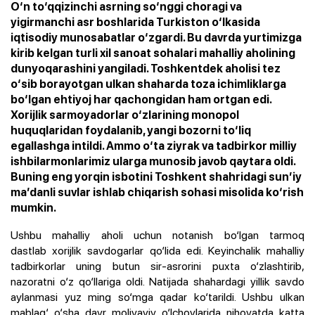
O‘n to‘qqizinchi asrning so‘nggi choragi va
yigirmanchi asr boshlarida Turkiston o‘lkasida
iqtisodiy munosabatlar o‘zgardi. Bu davrda yurtimizga
kirib kelgan turli xil sanoat sohalari mahalliy aholining
dunyoqarashini yangiladi. Toshkentdek aholisi tez
o‘sib borayotgan ulkan shaharda toza ichimliklarga
bo‘lgan ehtiyoj har qachongidan ham ortgan edi.
Xorijlik sarmoyadorlar o‘zlarining monopol
huquqlaridan foydalanib, yangi bozorni to‘liq
egallashga intildi. Ammo o‘ta ziyrak va tadbirkor milliy
ishbilarmonlarimiz ularga munosib javob qaytara oldi.
Buning eng yorqin isbotini Toshkent shahridagi sun’iy
ma’danli suvlar ishlab chiqarish sohasi misolida ko‘rish
mumkin.
Ushbu mahalliy aholi uchun notanish bo‘lgan tarmoq
dastlab xorijlik savdogarlar qo‘lida edi. Keyinchalik mahalliy
tadbirkorlar uning butun sir-asrorini puxta o‘zlashtirib,
nazoratni o‘z qo‘llariga oldi. Natijada shahardagi yillik savdo
aylanmasi yuz ming so‘mga qadar ko‘tarildi. Ushbu ulkan
mablag‘ o‘sha davr moliyaviy o‘lchovlarida nihoyatda katta