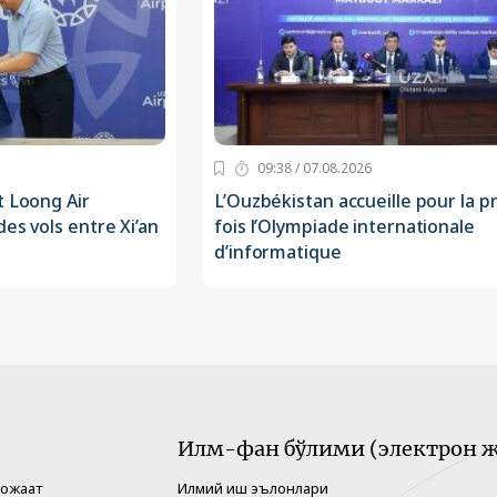
09:38 / 07.08.2026
t Loong Air
L’Ouzbékistan accueille pour la 
es vols entre Xi’an
fois l’Olympiade internationale
d’informatique
Илм-фан бўлими (электрон ж
рожаат
Илмий иш эълонлари