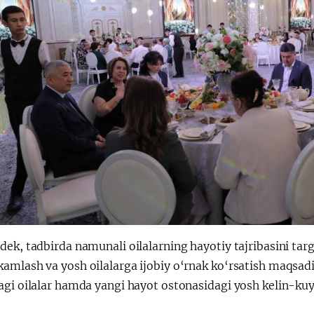
ek, tadbirda namunali oilalarning hayotiy tajribasini targ‘i
mlash va yosh oilalarga ijobiy o‘rnak ko‘rsatish maqsadida
gi oilalar hamda yangi hayot ostonasidagi yosh kelin-kuyo