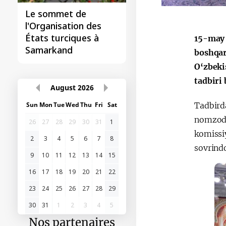
Le sommet de
l'Organisation des
États turciques à
15-may 
Samarkand
boshqar
O‘zbeki
tadbiri 
August
2026
Tadbirda
Sun
Mon
Tue
Wed
Thu
Fri
Sat
nomzod 
26
27
28
29
30
31
1
komissiy
2
3
4
5
6
7
8
sovrindo
9
10
11
12
13
14
15
16
17
18
19
20
21
22
23
24
25
26
27
28
29
30
31
1
2
3
4
5
Nos partenaires