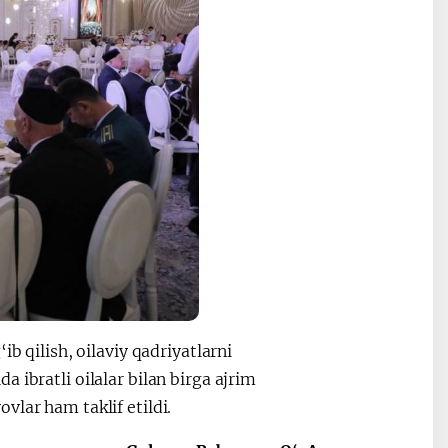
b qilish, oilaviy qadriyatlarni
 ibratli oilalar bilan birga ajrim
vlar ham taklif etildi.