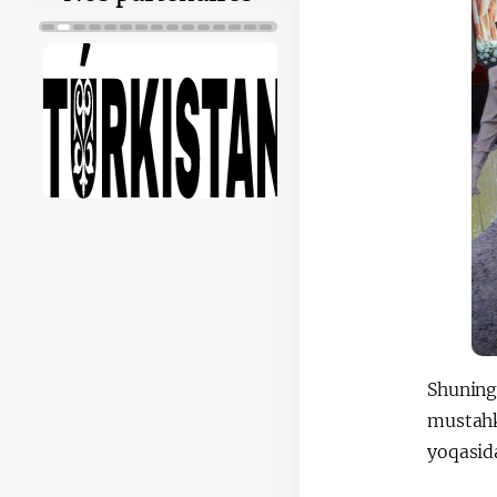
Shuningd
mustahka
yoqasida