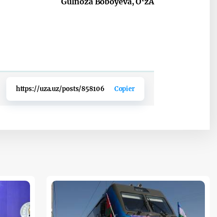
Gulnoza Boboyeva, O‘zA
https://uza.uz/posts/858106
Copier