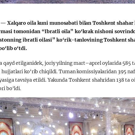
— Xalqaro oila kuni munosabati bilan Toshkent shahar 
masi tomonidan “Ibratli oila” ko‘krak nishoni sovrindo
stonning ibratli oilasi” ko‘rik-tanlovining Toshkent sh
bo‘lib o‘tdi.
 qayd etilganidek, joriy yilning mart–aprel oylarida 585 
hujjatlari ko‘rib chiqildi. Tuman komissiyalaridan 395 n
asiga tavsiya etildi. Yakunda Toshkent shahridan 138 ta oil
ri bo‘ldi.