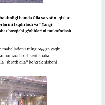
hokimligi hamda Oila va xotin-qizlar
rlarini taqdirlash va “Yangi
ahar bosqichi g‘oliblarini mukofotlash
ta mahalladan 1 ming 654 ga yaqin
afar nomzod Toshkent shahar
a “Ibratli oila” ko‘krak nishoni