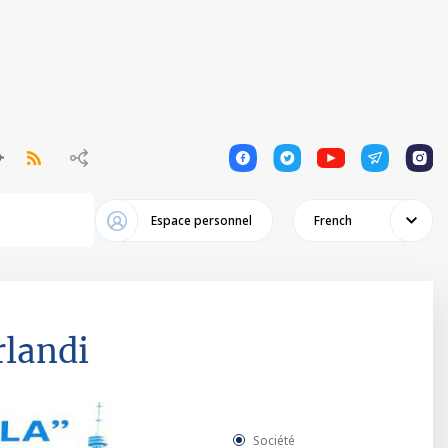
1
1
1
1
1
Espace personnel
French
rlandi
Société