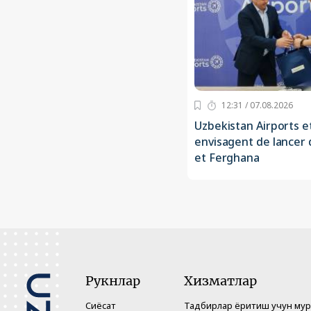
12:31 / 07.08.2026
Uzbekistan Airports e
envisagent de lancer d
et Ferghana
Рукнлар
Хизматлар
Сиёсат
Тадбирлар ёритиш учун му