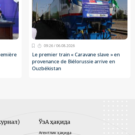
09:26 / 06.08.2026
première
Le premier train « Caravane slave » en
provenance de Biélorussie arrive en
Ouzbékistan
урнал)
ЎзА ҳақида
Агентлик ҳақида